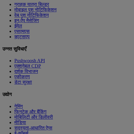
ग्राहक यात्रा बिल्डर
मोबाइल पुश नोटिफिकेशन
वेब पुश नोटिफिकेशन
इन-ऐप मैसेजिंग
ईमेल
एसएमएस
व्हाट्सएप
उन्नत सुविधाएँ
Pushwoosh API
एक्शनेबल CDP
दर्शक विभाजन
एकीकरण
डेटा सुरक्षा
उद्योग
गेमिंग
फिनटेक और बैंकिंग
मोबिलिटी और डिलीवरी
मीडिया
सदस्यता-आधारित ऐप्स
ई-कॉमर्स