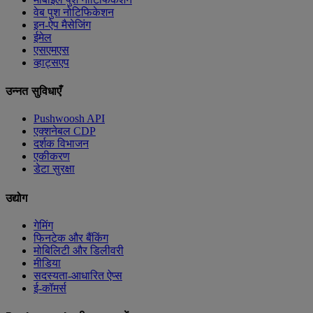
वेब पुश नोटिफिकेशन
इन-ऐप मैसेजिंग
ईमेल
एसएमएस
व्हाट्सएप
उन्नत सुविधाएँ
Pushwoosh API
एक्शनेबल CDP
दर्शक विभाजन
एकीकरण
डेटा सुरक्षा
उद्योग
गेमिंग
फिनटेक और बैंकिंग
मोबिलिटी और डिलीवरी
मीडिया
सदस्यता-आधारित ऐप्स
ई-कॉमर्स