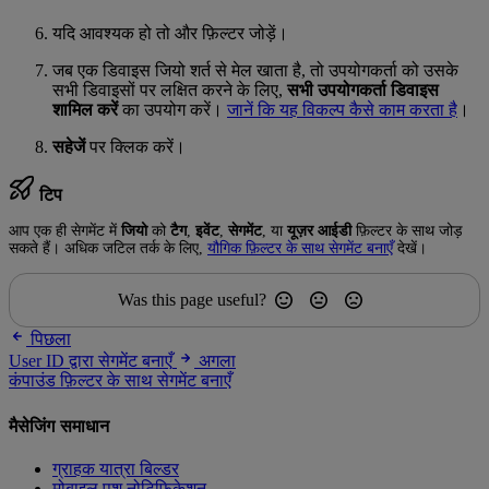
यदि आवश्यक हो तो और फ़िल्टर जोड़ें।
जब एक डिवाइस जियो शर्त से मेल खाता है, तो उपयोगकर्ता को उसके
सभी डिवाइसों पर लक्षित करने के लिए,
सभी उपयोगकर्ता डिवाइस
शामिल करें
का उपयोग करें।
जानें कि यह विकल्प कैसे काम करता है
।
सहेजें
पर क्लिक करें।
टिप
आप एक ही सेगमेंट में
जियो
को
टैग
,
इवेंट
,
सेगमेंट
, या
यूज़र आईडी
फ़िल्टर के साथ जोड़
सकते हैं। अधिक जटिल तर्क के लिए,
यौगिक फ़िल्टर के साथ सेगमेंट बनाएँ
देखें।
Was this page useful?
पिछला
User ID द्वारा सेगमेंट बनाएँ
अगला
कंपाउंड फ़िल्टर के साथ सेगमेंट बनाएँ
मैसेजिंग समाधान
ग्राहक यात्रा बिल्डर
मोबाइल पुश नोटिफिकेशन