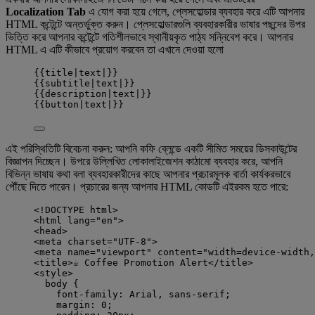
Localization Tab
এ যোগ করা হয়ে গেলে, প্লেসহোল্ডার ব্যবহার করে এটি আপনার
HTML কন্টেন্টে অন্তর্ভুক্ত করুন। প্লেসহোল্ডারগুলি ব্যবহারকারীর ভাষার পছন্দের উপর
ভিত্তি করে আপনার কন্টেন্টে গতিশীলভাবে স্থানীয়কৃত পাঠ্য সন্নিবেশ করে। আপনার
HTML এ এটি কীভাবে প্রয়োগ করবেন তা এখানে দেওয়া হলো
{{title|text|}}
{{subtitle|text|}}
{{description|text|}}
{{button|text|}}
এই পরিস্থিতিটি বিবেচনা করুন: আপনি কফি ব্লেন্ডে একটি সীমিত সময়ের ডিসকাউন্টের
বিজ্ঞাপন দিচ্ছেন। উপরে উল্লিখিত লোকালাইজেশন কাঠামো ব্যবহার করে, আপনি
বিভিন্ন ভাষায় কথা বলা ব্যবহারকারীদের কাছে আপনার প্রচারমূলক বার্তা কার্যকরভাবে
পৌঁছে দিতে পারেন। প্রচারের জন্য আপনার HTML কোডটি এইরকম হতে পারে:
<!
DOCTYPE
html
>
<
html
lang
=
"
en
"
>
<
head
>
<
meta
charset
=
"
UTF-8
"
>
<
meta
name
=
"
viewport
"
content
=
"
width=device-width,
<
title
>
☕ Coffee Promotion Alert
</
title
>
<
style
>
body
 {
font-family
: 
Arial
, 
sans-serif
;
margin
: 
0
;