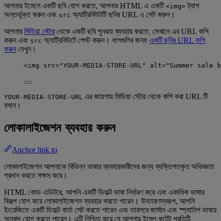
আপনার ইমেলে একটি ছবি যোগ করতে, আপনার HTML এ একটি
ট্যাগ
<img>
অন্তর্ভুক্ত করুন এবং
অ্যাট্রিবিউটটি ছবির URL এ সেট করুন।
src
আপনার
মিডিয়া স্টোর
থেকে একটি ছবি পুনরায় ব্যবহার করতে, সেখানে এর URL কপি
করুন এবং
অ্যাট্রিবিউটে পেস্ট করুন। ধাপগুলির জন্য
একটি ছবির URL কপি
src
করুন
দেখুন।
<img src="YOUR-MEDIA-STORE-URL" alt="Summer sale b
এর জায়গায় মিডিয়া স্টোর থেকে কপি করা URL টি
YOUR-MEDIA-STORE-URL
বসান।
লোকালাইজেশন ব্যবহার করুন
Anchor link to
লোকালাইজেশন আপনাকে বিভিন্ন ভাষার ব্যবহারকারীদের জন্য ব্যক্তিগতকৃত অভিজ্ঞতা
প্রদান করতে সক্ষম করে।
HTML কোড এডিটরে, আপনি একটি ডিফল্ট ভাষা নির্ধারণ করে এবং একাধিক ভাষার
বিকল্প যোগ করে লোকালাইজেশন ব্যবহার করতে পারেন। উদাহরণস্বরূপ, আপনি
ইংরেজিতে একটি ডিফল্ট বার্তা সেট করতে পারেন এবং তারপরে জার্মান এবং স্প্যানিশ ভাষায়
অনুবাদ যোগ করতে পারেন। এটি নিশ্চিত করে যে আপনার ইমেল কন্টেন্ট প্রতিটি