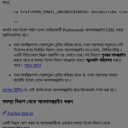
পারে:
<a href=%%PW_EMAIL_UNSUBSCRIBE%%> Unsubscribe </a>
আপনি যখন ইমেল পাঠান তখন ভেরিয়েবলটি Pushwoosh আনসাবস্ক্রাইব URL দ্বারা
প্রতিস্থাপিত হয়।
যখন সাবস্ক্রিপশন প্রেফারেন্স সেন্টার সক্রিয় থাকে, তখন প্রাপকরা শুধুমাত্র সেই
ইমেলের জন্য নির্ধারিত বিভাগ থেকে আনসাবস্ক্রাইব হন (যেমন,
নিউজলেটার
)।
একটি নিশ্চিতকরণ স্ক্রিন প্রদর্শিত হয় যেখানে তারা সেই বিভাগে
পুনরায় সাবস্ক্রাইব
করতে পারে বা সমস্ত ইমেল বিভাগ সামঞ্জস্য করতে
পছন্দগুলি পরিচালনা
করতে
পারে।
আরও জানুন
যখন সাবস্ক্রিপশন প্রেফারেন্স সেন্টার সক্রিয় থাকে না, তখন প্রাপকরা সমস্ত
মার্কেটিং ইমেল থেকে আনসাবস্ক্রাইব হন।
মেসেজ হিস্ট্রি
তে সেই বার্তার জন্য আনসাবস্ক্রাইব হারে ক্লিকগুলি গণনা করা হয়।
সমস্ত বিভাগ থেকে আনসাবস্ক্রাইব করুন
Anchor link to
একটি লিঙ্ক যোগ করুন যা ব্যবহারকারীকে একবারে সমস্ত ইমেল বিভাগ থেকে