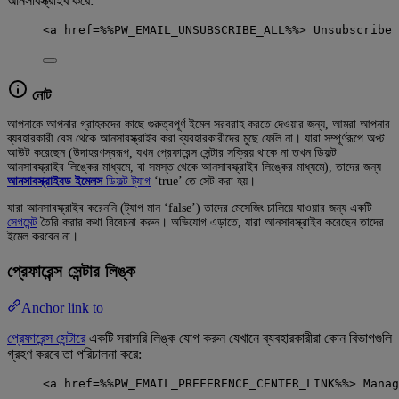
আনসাবস্ক্রাইব করে:
<a href=%%PW_EMAIL_UNSUBSCRIBE_ALL%%> Unsubscribe 
নোট
আপনাকে আপনার গ্রাহকদের কাছে গুরুত্বপূর্ণ ইমেল সরবরাহ করতে দেওয়ার জন্য, আমরা আপনার
ব্যবহারকারী বেস থেকে আনসাবস্ক্রাইব করা ব্যবহারকারীদের মুছে ফেলি না। যারা সম্পূর্ণরূপে অপ্ট
আউট করেছেন (উদাহরণস্বরূপ, যখন প্রেফারেন্স সেন্টার সক্রিয় থাকে না তখন ডিফল্ট
আনসাবস্ক্রাইব লিঙ্কের মাধ্যমে, বা সমস্ত থেকে আনসাবস্ক্রাইব লিঙ্কের মাধ্যমে), তাদের জন্য
আনসাবস্ক্রাইবড ইমেলস
ডিফল্ট ট্যাগ
‘true’ তে সেট করা হয়।
যারা আনসাবস্ক্রাইব করেননি (ট্যাগ মান ‘false’) তাদের মেসেজিং চালিয়ে যাওয়ার জন্য একটি
সেগমেন্ট
তৈরি করার কথা বিবেচনা করুন। অভিযোগ এড়াতে, যারা আনসাবস্ক্রাইব করেছেন তাদের
ইমেল করবেন না।
প্রেফারেন্স সেন্টার লিঙ্ক
Anchor link to
প্রেফারেন্স সেন্টারে
একটি সরাসরি লিঙ্ক যোগ করুন যেখানে ব্যবহারকারীরা কোন বিভাগগুলি
গ্রহণ করবে তা পরিচালনা করে:
<a href=%%PW_EMAIL_PREFERENCE_CENTER_LINK%%> Manag