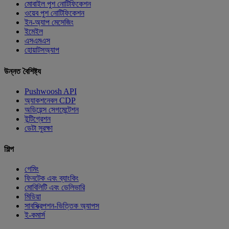
মোবাইল পুশ নোটিফিকেশন
ওয়েব পুশ নোটিফিকেশন
ইন-অ্যাপ মেসেজিং
ইমেইল
এসএমএস
হোয়াটসঅ্যাপ
উন্নত বৈশিষ্ট্য
Pushwoosh API
অ্যাকশনেবল CDP
অডিয়েন্স সেগমেন্টেশন
ইন্টিগ্রেশন
ডেটা সুরক্ষা
শিল্প
গেমিং
ফিনটেক এবং ব্যাংকিং
মোবিলিটি এবং ডেলিভারি
মিডিয়া
সাবস্ক্রিপশন-ভিত্তিক অ্যাপস
ই-কমার্স