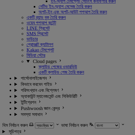
ইন-অ্যাপ টেমপ্লেট সেটিংস কনফিগার করুন
নেটিভ ইন-অ্যাপ মেসেজ তৈরি করুন
অপট-ইন এবং অপট-আউট পপআপ তৈরি করুন
একটি ব্র্যান্ড বুক তৈরি করুন
ওয়েব পপআপ কন্টেন্ট
LINE প্রিসেট
SMS প্রিসেট
ভাউচার
প্রোডাক্ট ক্যাটালগ
Kakao টেমপ্লেট
মিডিয়া স্টোর
Cloud pages
ক্লাউড পেজের ওভারভিউ
একটি ক্লাউড পেজ তৈরি করুন
পার্সোনালাইজেশন
কিভাবে করবেন গাইড
পরিসংখ্যান এবং বিশ্লেষণ
অ্যাকাউন্ট ম্যানেজমেন্ট এবং সিকিউরিটি
ইন্টিগ্রেশন
Pushwoosh জ্ঞান কেন্দ্র
সমস্যা সমাধান
থিম নির্বাচন করুন
ভাষা নির্বাচন করুন
সূচিপত্র