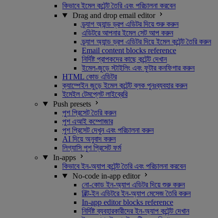
কিভাবে ইমেল কন্টেন্ট তৈরি এবং পরিচালনা করবেন
Drag and drop email editor
ড্র্যাগ অ্যান্ড ড্রপ এডিটর দিয়ে শুরু করুন
এডিটরে আপনার ইমেল সেট আপ করুন
ড্র্যাগ অ্যান্ড ড্রপ এডিটর দিয়ে ইমেল কন্টেন্ট তৈরি করুন
Email content blocks reference
নির্দিষ্ট প্রাপকদের কাছে কন্টেন্ট দেখান
ইমেল-জুড়ে স্টাইলিং এবং ফুটার কনফিগার করুন
HTML কোড এডিটর
ক্যাম্পেইন জুড়ে ইমেল কন্টেন্ট ব্লক পুনঃব্যবহার করুন
ইমেইল টেমপ্লেট লাইব্রেরি
Push presets
পুশ প্রিসেট তৈরি করুন
পুশ এআই কম্পোজার
পুশ প্রিসেট দেখুন এবং পরিচালনা করুন
AI দিয়ে অনুবাদ করুন
লিগ্যাসি পুশ প্রিসেট ফর্ম
In-apps
কিভাবে ইন-অ্যাপ কন্টেন্ট তৈরি এবং পরিচালনা করবেন
No-code in-app editor
নো-কোড ইন-অ্যাপ এডিটর দিয়ে শুরু করুন
বিল্ট-ইন এডিটরে ইন-অ্যাপ মেসেজ তৈরি করুন
In-app editor blocks reference
নির্দিষ্ট ব্যবহারকারীদের ইন-অ্যাপ কন্টেন্ট দেখান