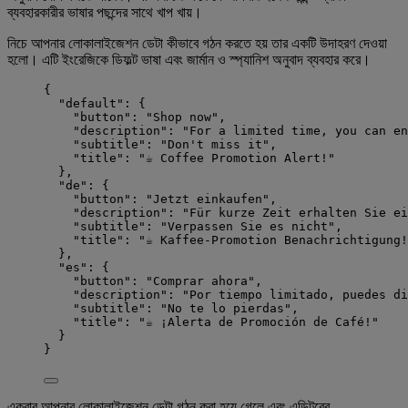
ব্যবহারকারীর ভাষার পছন্দের সাথে খাপ খায়।
নিচে আপনার লোকালাইজেশন ডেটা কীভাবে গঠন করতে হয় তার একটি উদাহরণ দেওয়া
হলো। এটি ইংরেজিকে ডিফল্ট ভাষা এবং জার্মান ও স্প্যানিশ অনুবাদ ব্যবহার করে।
{
"default"
: {
"button"
: 
"
Shop now
"
,
"description"
: 
"
For a limited time, you can en
"subtitle"
: 
"
Don't miss it
"
,
"title"
: 
"
☕ Coffee Promotion Alert!
"
},
"de"
: {
"button"
: 
"
Jetzt einkaufen
"
,
"description"
: 
"
Für kurze Zeit erhalten Sie ei
"subtitle"
: 
"
Verpassen Sie es nicht
"
,
"title"
: 
"
☕ Kaffee-Promotion Benachrichtigung!
},
"es"
: {
"button"
: 
"
Comprar ahora
"
,
"description"
: 
"
Por tiempo limitado, puedes d
"subtitle"
: 
"
No te lo pierdas
"
,
"title"
: 
"
☕ ¡Alerta de Promoción de Café!
"
}
}
একবার আপনার লোকালাইজেশন ডেটা গঠন করা হয়ে গেলে এবং এডিটরের