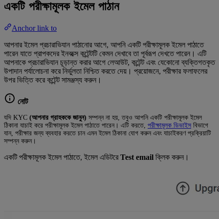
একটি পরীক্ষামূলক ইমেল পাঠান
Anchor link to
আপনার ইমেল প্রচারাভিযান পাঠানোর আগে, আপনি একটি পরীক্ষামূলক ইমেল পাঠাতে
পারেন যাতে প্রাপকদের ইনবক্সে কন্টেন্টটি কেমন দেখাবে তা পূর্বরূপ দেখতে পারেন। এটি
আপনাকে প্রচারাভিযান চূড়ান্ত করার আগে লেআউট, কন্টেন্ট এবং যেকোনো ব্যক্তিগতকৃত
উপাদান পর্যালোচনা করে নির্ভুলতা নিশ্চিত করতে দেয়। প্রয়োজনে, পরীক্ষার ফলাফলের
উপর ভিত্তি করে কন্টেন্ট সামঞ্জস্য করুন।
নোট
যদি KYC
(আপনার গ্রাহককে জানুন)
সম্পন্ন না হয়, তবুও আপনি একটি পরীক্ষামূলক ইমেল
ঠিকানা যাচাই করে পরীক্ষামূলক ইমেল পাঠাতে পারেন। এটি করতে,
পরীক্ষামূলক ডিভাইস
বিভাগে
যান, পরীক্ষার জন্য ব্যবহার করতে চান এমন ইমেল ঠিকানা যোগ করুন এবং যাচাইকরণ প্রক্রিয়াটি
সম্পন্ন করুন।
একটি পরীক্ষামূলক ইমেল পাঠাতে, ইমেল এডিটরে
Test email
ক্লিক করুন।