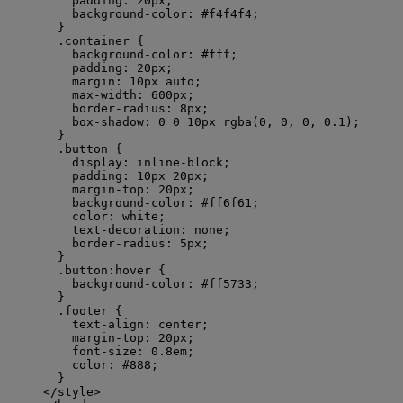
padding
: 
20
px
;
background-color
: 
#
f4f4f4
;
}
.container
 {
background-color
: 
#
fff
;
padding
: 
20
px
;
margin
: 
10
px
auto
;
max-width
: 
600
px
;
border-radius
: 
8
px
;
box-shadow
: 
0
0
10
px
rgba
(
0
, 
0
, 
0
, 
0.1
);
}
.button
 {
display
: 
inline-block
;
padding
: 
10
px
20
px
;
margin-top
: 
20
px
;
background-color
: 
#
ff6f61
;
color
: 
white
;
text-decoration
: 
none
;
border-radius
: 
5
px
;
}
.button:hover
 {
background-color
: 
#
ff5733
;
}
.footer
 {
text-align
: 
center
;
margin-top
: 
20
px
;
font-size
: 
0.8
em
;
color
: 
#
888
;
}
</
style
>