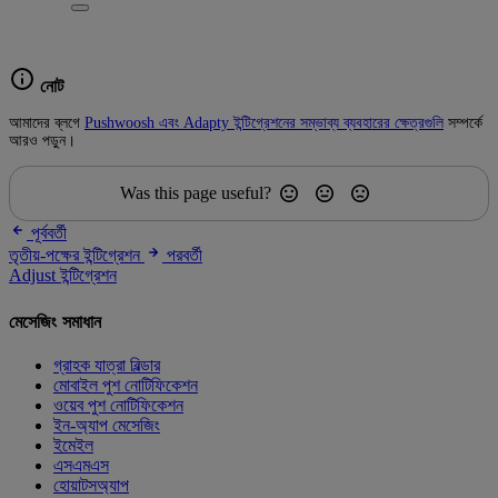
নোট
আমাদের ব্লগে
Pushwoosh এবং Adapty ইন্টিগ্রেশনের সম্ভাব্য ব্যবহারের ক্ষেত্রগুলি
সম্পর্কে
আরও পড়ুন।
Was this page useful?
পূর্ববর্তী
তৃতীয়-পক্ষের ইন্টিগ্রেশন
পরবর্তী
Adjust ইন্টিগ্রেশন
মেসেজিং সমাধান
গ্রাহক যাত্রা বিল্ডার
মোবাইল পুশ নোটিফিকেশন
ওয়েব পুশ নোটিফিকেশন
ইন-অ্যাপ মেসেজিং
ইমেইল
এসএমএস
হোয়াটসঅ্যাপ