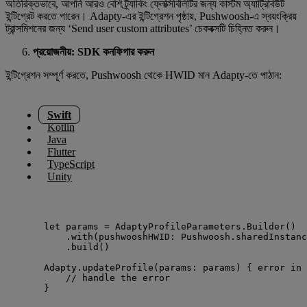
অতিরিক্তভাবে, আপনি আরও বেশি ট্র্যাকিং ফ্লেক্সিবিলিটির জন্য কাস্টম অ্যাট্রিবিউট
ইন্টিগ্রেট করতে পারেন। Adapty-এর ইন্টিগ্রেশন পৃষ্ঠায়, Pushwoosh-এ স্বয়ংক্রিয়
ট্রান্সমিশনের জন্য ‘Send user custom attributes’ চেকবক্সটি চিহ্নিত করুন।
প্রয়োজনীয়: SDK কনফিগার করুন
ইন্টিগ্রেশন সম্পূর্ণ করতে, Pushwoosh থেকে HWID মান Adapty-তে পাঠান:
Swift
Kotlin
Java
Flutter
TypeScript
Unity
let params = AdaptyProfileParameters.Builder()
.with(pushwooshHWID: Pushwoosh.sharedInstanc
.build()
Adapty.updateProfile(params: params) { error in
// handle the error
}