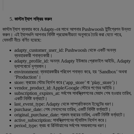
কাস্টম ট্যাগ সক্রিয় করুন
কাস্টম ট্যাগ ব্যবহার করে Adapty-এর সাথে আপনার Pushwoosh ইন্টিগ্রেশন উন্নত
করুন। এই ট্যাগগুলি আপনার নির্দিষ্ট প্রয়োজনীয়তা অনুসারে তৈরি করা যেতে পারে,
যেমনটি নীচে বর্ণিত হয়েছে:
adapty_customer_user_id: Pushwoosh থেকে একটি অনন্য
ব্যবহারকারী শনাক্তকারী।
adapty_profile_id: অনন্য Adapty ইউজার প্রোফাইল আইডি, Adapty
ড্যাশবোর্ডে দৃশ্যমান।
environment: ব্যবহারকারীর পরিবেশ শনাক্ত করে, হয় ‘Sandbox’ অথবা
‘Production’।
store: ক্রয়ের স্টোর নির্দেশ করে (‘app_store’ বা ‘play_store’)।
vendor_product_id: Apple/Google স্টোরে পণ্যের আইডি।
subscription_expires_at: সর্বশেষ সাবস্ক্রিপশনের মেয়াদ শেষ হওয়ার তারিখ,
একটি নির্দিষ্ট ফর্ম্যাটে।
last_event_type: Adapty থেকে সাম্প্রতিকতম ইভেন্টের ধরণ।
purchase_date: শেষ লেনদেনের তারিখ, একটি নির্দিষ্ট ফর্ম্যাটে।
original_purchase_date: প্রথম ক্রয়ের তারিখ, একটি নির্দিষ্ট ফর্ম্যাটে।
active_subscription: সাবস্ক্রিপশনের স্ট্যাটাস নির্দেশ করে।
period_type: ক্রয় বা রিনিউয়ালের সর্বশেষ সময়কালের ধরণ।