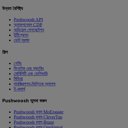
উন্নত বৈশিষ্ট্য
Pushwoosh API
অ্যাকশনেবল CDP
অডিয়েন্স সেগমেন্টেশন
ইন্টিগ্রেশন
ডেটা সুরক্ষা
শিল্প
গেমিং
ফিনটেক এবং ব্যাংকিং
মোবিলিটি এবং ডেলিভারি
মিডিয়া
সাবস্ক্রিপশন-ভিত্তিক অ্যাপস
ই-কমার্স
Pushwoosh তুলনা করুন
Pushwoosh বনাম MoEngage
Pushwoosh বনাম CleverTap
Pushwoosh বনাম Braze
Pushwoosh বনাম OneSignal