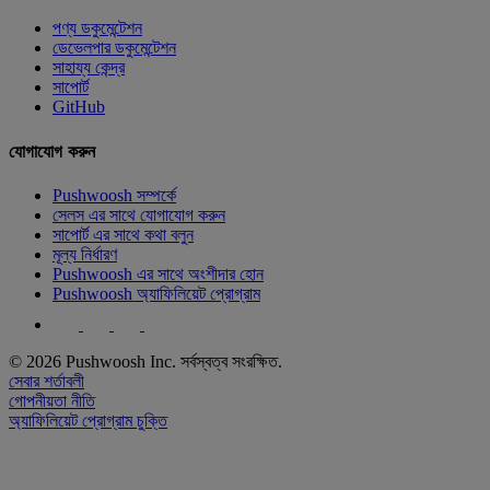
পণ্য ডকুমেন্টেশন
ডেভেলপার ডকুমেন্টেশন
সাহায্য কেন্দ্র
সাপোর্ট
GitHub
যোগাযোগ করুন
Pushwoosh সম্পর্কে
সেলস এর সাথে যোগাযোগ করুন
সাপোর্ট এর সাথে কথা বলুন
মূল্য নির্ধারণ
Pushwoosh এর সাথে অংশীদার হোন
Pushwoosh অ্যাফিলিয়েট প্রোগ্রাম
© 2026 Pushwoosh Inc. সর্বস্বত্ব সংরক্ষিত.
সেবার শর্তাবলী
গোপনীয়তা নীতি
অ্যাফিলিয়েট প্রোগ্রাম চুক্তি