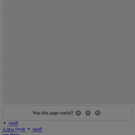
Was this page useful?
পূর্ববর্তী
A/B/n স্প্লিট
পরবর্তী