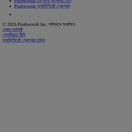
Pushwoosh এর সাথে অংশীদার হোন
Pushwoosh অ্যাফিলিয়েট প্রোগ্রাম
© 2026 Pushwoosh Inc. সর্বস্বত্ব সংরক্ষিত.
সেবার শর্তাবলী
গোপনীয়তা নীতি
অ্যাফিলিয়েট প্রোগ্রাম চুক্তি