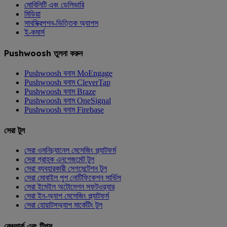
মোবিলিটি এবং ডেলিভারি
মিডিয়া
সাবস্ক্রিপশন-ভিত্তিক অ্যাপস
ই-কমার্স
Pushwoosh তুলনা করুন
Pushwoosh বনাম MoEngage
Pushwoosh বনাম CleverTap
Pushwoosh বনাম Braze
Pushwoosh বনাম OneSignal
Pushwoosh বনাম Firebase
সেরা টুল
সেরা ওমনিচ্যানেল মেসেজিং প্ল্যাটফর্ম
সেরা গ্রাহক এনগেজমেন্ট টুল
সেরা ব্যবহারকারী সেগমেন্টেশন টুল
সেরা মোবাইল পুশ নোটিফিকেশন সার্ভিস
সেরা ইমেইল অটোমেশন সফটওয়্যার
সেরা ইন-অ্যাপ মেসেজিং প্ল্যাটফর্ম
সেরা হোয়াটসঅ্যাপ মার্কেটিং টুল
বেঞ্চমার্ক এবং টিপস