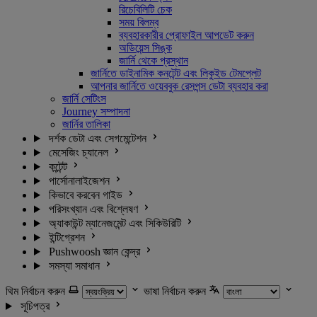
রিচেবিলিটি চেক
সময় বিলম্ব
ব্যবহারকারীর প্রোফাইল আপডেট করুন
অডিয়েন্স সিঙ্ক
জার্নি থেকে প্রস্থান
জার্নিতে ডাইনামিক কনটেন্ট এবং লিকুইড টেমপ্লেট
আপনার জার্নিতে ওয়েববুক রেসপন্স ডেটা ব্যবহার করা
জার্নি সেটিংস
Journey সম্পাদনা
জার্নির তালিকা
দর্শক ডেটা এবং সেগমেন্টেশন
মেসেজিং চ্যানেল
কন্টেন্ট
পার্সোনালাইজেশন
কিভাবে করবেন গাইড
পরিসংখ্যান এবং বিশ্লেষণ
অ্যাকাউন্ট ম্যানেজমেন্ট এবং সিকিউরিটি
ইন্টিগ্রেশন
Pushwoosh জ্ঞান কেন্দ্র
সমস্যা সমাধান
থিম নির্বাচন করুন
ভাষা নির্বাচন করুন
সূচিপত্র