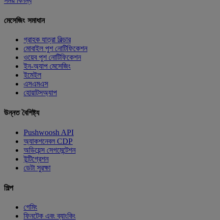
সময় বিলম্ব
মেসেজিং সমাধান
গ্রাহক যাত্রা বিল্ডার
মোবাইল পুশ নোটিফিকেশন
ওয়েব পুশ নোটিফিকেশন
ইন-অ্যাপ মেসেজিং
ইমেইল
এসএমএস
হোয়াটসঅ্যাপ
উন্নত বৈশিষ্ট্য
Pushwoosh API
অ্যাকশনেবল CDP
অডিয়েন্স সেগমেন্টেশন
ইন্টিগ্রেশন
ডেটা সুরক্ষা
শিল্প
গেমিং
ফিনটেক এবং ব্যাংকিং