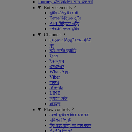
Journey এলিমেন্টগুলির সাথে শুরু করা
Entry elements
এন্ট্রি এলিমেন্ট বোঝা
ট্রিগার-ভিত্তিক এন্ট্রি
API-ভিত্তিক এন্ট্রি
দর্শক-ভিত্তিক এন্ট্রি
Channels
চ্যানেল এলিমেন্টের ওভারভিউ
পুশ
মাল্টি-আর্মড ব্যান্ডিট
ইমেল
ইন-অ্যাপ
এসএমএস
WhatsApp
Viber
কাকাও
টেলিগ্রাম
LINE
অ্যাপে ডেটা
ওয়েব্হুক
Flow controls
ফ্লো কন্ট্রোল দিয়ে শুরু করা
কন্ডিশন স্প্লিট
ট্রিগারের জন্য অপেক্ষা করুন
A/B/n স্প্লিট