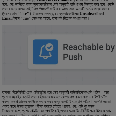
হবে, এবং জার্নিতে থাকা ব্যবহারকারীদের সেই অনুযায়ী দুটি শাখায় বিভক্ত করা হবে, একটি
তাদের জন্য যাদের এই ট্যাগ “true” সেট করা আছে এবং অন্যটি তাদের জন্য যাদের
ট্যাগের মান “false”। ইমেলের ক্ষেত্রে, যে ব্যবহারকারীদের
Unsubscribed
Email
ট্যাগ “true” সেট করা আছে, তারা নট-রিচেবল শাখায় যাবে।
তারপর, রিচেবিলিটি চেক এলিমেন্টের পরে সেই অনুযায়ী কমিউনিকেশনগুলি পাঠান – যারা
পুশে সাবস্ক্রাইব করেনি তাদের ইমেলের মাধ্যমে যোগাযোগ করুন এবং এর বিপরীতটিও
করুন, অথবা তাদের সবাইকে কভার করার জন্য একটি ইন-অ্যাপ পাঠান। আপনি হয়তো
একই সাথে উভয় চ্যানেল পরীক্ষা করতে চাইতে পারেন, এবং এটি খুব সহজ –
উদাহরণস্বরূপ, পুশের নট-রিচেবল শাখাটিকে ইমেলের জন্য রিচেবিলিটি চেক দিয়ে ফলো-
আপ করুন। এইভাবে, আপনি সেই ব্যবহারকারীদের সনাক্ত করতে পারেন যারা আপনার