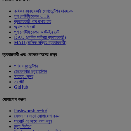
কার্যকর ব্যবহারকারী সেগমেন্টেশন মানদণ্ড
পুশ নোটিফিকেশন CTR
ব্যবহারকারী ধরে রাখার হার
অ্যাপ চার্ন রেট
পুশ নোটিফিকেশন অপ্ট-ইন রেট
DAU (দৈনিক সক্রিয় ব্যবহারকারী)
MAU (মাসিক সক্রিয় ব্যবহারকারী)
ব্যবহারকারী এবং ডেভেলপারদের জন্য
পণ্য ডকুমেন্টেশন
ডেভেলপার ডকুমেন্টেশন
সাহায্য কেন্দ্র
সাপোর্ট
GitHub
যোগাযোগ করুন
Pushwoosh সম্পর্কে
সেলস এর সাথে যোগাযোগ করুন
সাপোর্ট এর সাথে কথা বলুন
মূল্য নির্ধারণ