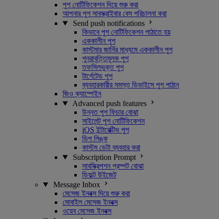
পুশ নোটিফিকেশন দিয়ে শুরু করা
আপনার পুশ সাবস্ক্রাইবার বেস পরিচালনা করা
Send push notifications
কিভাবে পুশ নোটিফিকেশন পাঠাতে হয়
এককালীন পুশ
কাস্টমার জার্নির মাধ্যমে এককালীন পুশ
পুনরাবৃত্তিমূলক পুশ
তফসিলভুক্ত পুশ
টার্গেটেড পুশ
ব্যবহারকারীর সমস্ত ডিভাইসে পুশ পাঠান
জিও ক্যাম্পেইন
Advanced push features
উন্নত পুশ ফিচার বোঝা
সাইলেন্ট পুশ নোটিফিকেশন
iOS ইন্টারেক্টিভ পুশ
ডিপ লিঙ্ক
কাস্টম ডেটা ব্যবহার করা
Subscription Prompt
সাবস্ক্রিপশন প্রম্পট বোঝা
ডিফল্ট উইজেট
Message Inbox
মেসেজ ইনবক্স দিয়ে শুরু করা
মোবাইল মেসেজ ইনবক্স
ওয়েব মেসেজ ইনবক্স