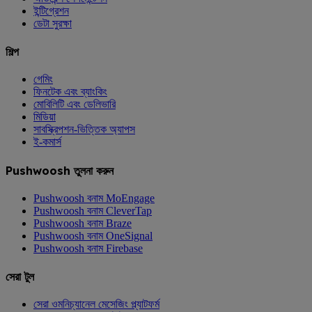
ইন্টিগ্রেশন
ডেটা সুরক্ষা
শিল্প
গেমিং
ফিনটেক এবং ব্যাংকিং
মোবিলিটি এবং ডেলিভারি
মিডিয়া
সাবস্ক্রিপশন-ভিত্তিক অ্যাপস
ই-কমার্স
Pushwoosh তুলনা করুন
Pushwoosh বনাম MoEngage
Pushwoosh বনাম CleverTap
Pushwoosh বনাম Braze
Pushwoosh বনাম OneSignal
Pushwoosh বনাম Firebase
সেরা টুল
সেরা ওমনিচ্যানেল মেসেজিং প্ল্যাটফর্ম