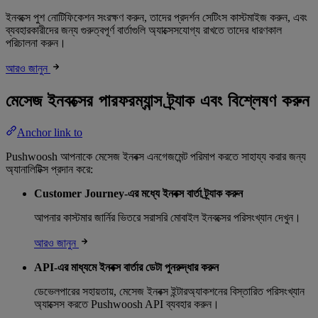
ইনবক্সে পুশ নোটিফিকেশন সংরক্ষণ করুন, তাদের প্রদর্শন সেটিংস কাস্টমাইজ করুন, এবং
ব্যবহারকারীদের জন্য গুরুত্বপূর্ণ বার্তাগুলি অ্যাক্সেসযোগ্য রাখতে তাদের ধারণকাল
পরিচালনা করুন।
আরও জানুন
মেসেজ ইনবক্সের পারফরম্যান্স ট্র্যাক এবং বিশ্লেষণ করুন
Anchor link to
Pushwoosh আপনাকে মেসেজ ইনবক্স এনগেজমেন্ট পরিমাপ করতে সাহায্য করার জন্য
অ্যানালিটিক্স প্রদান করে:
Customer Journey-এর মধ্যে ইনবক্স বার্তা ট্র্যাক করুন
আপনার কাস্টমার জার্নির ভিতরে সরাসরি মোবাইল ইনবক্সের পরিসংখ্যান দেখুন।
আরও জানুন
API-এর মাধ্যমে ইনবক্স বার্তার ডেটা পুনরুদ্ধার করুন
ডেভেলপারের সহায়তায়, মেসেজ ইনবক্স ইন্টারঅ্যাকশনের বিস্তারিত পরিসংখ্যান
অ্যাক্সেস করতে Pushwoosh API ব্যবহার করুন।