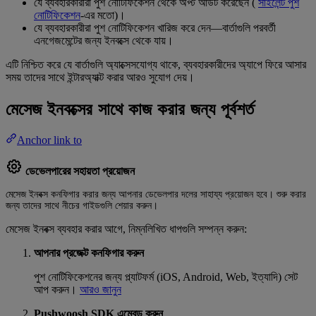
যে ব্যবহারকারীরা পুশ নোটিফিকেশন থেকে অপ্ট আউট করেছেন (
সাইলেন্ট পুশ
নোটিফিকেশন
-এর মতো)।
যে ব্যবহারকারীরা পুশ নোটিফিকেশন খারিজ করে দেন—বার্তাগুলি পরবর্তী
এনগেজমেন্টের জন্য ইনবক্সে থেকে যায়।
এটি নিশ্চিত করে যে বার্তাগুলি অ্যাক্সেসযোগ্য থাকে, ব্যবহারকারীদের অ্যাপে ফিরে আসার
সময় তাদের সাথে ইন্টারঅ্যাক্ট করার আরও সুযোগ দেয়।
মেসেজ ইনবক্সের সাথে কাজ করার জন্য পূর্বশর্ত
Anchor link to
ডেভেলপারের সহায়তা প্রয়োজন
মেসেজ ইনবক্স কনফিগার করার জন্য আপনার ডেভেলপার দলের সাহায্য প্রয়োজন হবে। শুরু করার
জন্য তাদের সাথে নীচের গাইডগুলি শেয়ার করুন।
মেসেজ ইনবক্স ব্যবহার করার আগে, নিম্নলিখিত ধাপগুলি সম্পন্ন করুন:
আপনার প্রজেক্ট কনফিগার করুন
পুশ নোটিফিকেশনের জন্য প্ল্যাটফর্ম (iOS, Android, Web, ইত্যাদি) সেট
আপ করুন।
আরও জানুন
Pushwoosh SDK এম্বেড করুন