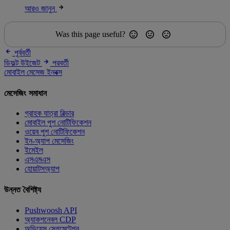
আরও জানুন
Was this page useful?
পূর্ববর্তী
ডিফল্ট উইজেট
পরবর্তী
মোবাইল মেসেজ ইনবক্স
মেসেজিং সমাধান
গ্রাহক যাত্রা বিল্ডার
মোবাইল পুশ নোটিফিকেশন
ওয়েব পুশ নোটিফিকেশন
ইন-অ্যাপ মেসেজিং
ইমেইল
এসএমএস
হোয়াটসঅ্যাপ
উন্নত বৈশিষ্ট্য
Pushwoosh API
অ্যাকশনেবল CDP
অডিয়েন্স সেগমেন্টেশন