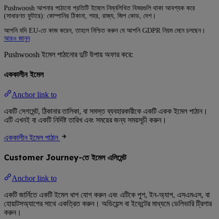
Pushwoosh আপনার পাঠানো প্রতিটি ইমেলে নিম্নলিখিত বিষয়গুলি থাকা আবশ্যক করে
(সাধারণত ফুটারে): কোম্পানির ঠিকানা, শহর, রাজ্য, জিপ কোড, দেশ।
আপনি যদি EU-তে কাজ করেন, তাহলে নিশ্চিত করুন যে আপনি GDPR নিয়ম মেনে চলছেন।
আরও জানুন
Pushwoosh ইমেল পাঠানোর দুটি উপায় অফার করে:
এককালীন ইমেল
Anchor link to
একটি সেগমেন্ট, ঠিকানার তালিকা, বা সমস্ত ব্যবহারকারীকে একটি একক ইমেল পাঠান।
এটি এখনই বা একটি নির্দিষ্ট তারিখ এবং সময়ের জন্য সময়সূচী করুন।
এককালীন ইমেল পাঠান
Customer Journey-তে ইমেল এলিমেন্ট
Anchor link to
একটি জার্নিতে একটি ইমেল ধাপ যোগ করুন এবং এটিকে পুশ, ইন-অ্যাপ, এসএমএস, বা
হোয়াটসঅ্যাপের সাথে একত্রিত করুন। অডিয়েন্স বা ইভেন্টের মাধ্যমে ডেলিভারি ট্রিগার
করুন।