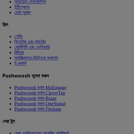
অডিয়েন্স সেগমেন্টেশন
ইন্টিগ্রেশন
ডেটা সুরক্ষা
শিল্প
গেমিং
ফিনটেক এবং ব্যাংকিং
মোবিলিটি এবং ডেলিভারি
মিডিয়া
সাবস্ক্রিপশন-ভিত্তিক অ্যাপস
ই-কমার্স
Pushwoosh তুলনা করুন
Pushwoosh বনাম MoEngage
Pushwoosh বনাম CleverTap
Pushwoosh বনাম Braze
Pushwoosh বনাম OneSignal
Pushwoosh বনাম Firebase
সেরা টুল
সেরা ওমনিচ্যানেল মেসেজিং প্ল্যাটফর্ম