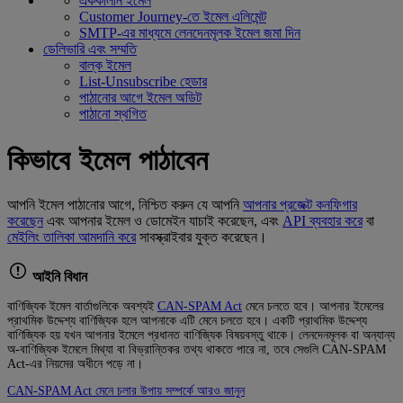
এককালীন ইমেল
Customer Journey-তে ইমেল এলিমেন্ট
SMTP-এর মাধ্যমে লেনদেনমূলক ইমেল জমা দিন
ডেলিভারি এবং সম্মতি
বাল্ক ইমেল
List-Unsubscribe হেডার
পাঠানোর আগে ইমেল অডিট
পাঠানো স্থগিত
কিভাবে ইমেল পাঠাবেন
আপনি ইমেল পাঠানোর আগে, নিশ্চিত করুন যে আপনি
আপনার প্রজেক্ট কনফিগার
করেছেন
এবং আপনার ইমেল ও ডোমেইন যাচাই করেছেন, এবং
API ব্যবহার করে
বা
মেইলিং তালিকা আমদানি করে
সাবস্ক্রাইবার যুক্ত করেছেন।
আইনি বিধান
বাণিজ্যিক ইমেল বার্তাগুলিকে অবশ্যই
CAN-SPAM Act
মেনে চলতে হবে। আপনার ইমেলের
প্রাথমিক উদ্দেশ্য বাণিজ্যিক হলে আপনাকে এটি মেনে চলতে হবে। একটি প্রাথমিক উদ্দেশ্য
বাণিজ্যিক হয় যখন আপনার ইমেলে প্রধানত বাণিজ্যিক বিষয়বস্তু থাকে। লেনদেনমূলক বা অন্যান্য
অ-বাণিজ্যিক ইমেলে মিথ্যা বা বিভ্রান্তিকর তথ্য থাকতে পারে না, তবে সেগুলি CAN-SPAM
Act-এর নিয়মের অধীনে পড়ে না।
CAN-SPAM Act মেনে চলার উপায় সম্পর্কে আরও জানুন