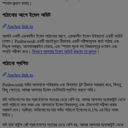
স্প্যাম ফ্ল্যাগ কমায়।
পাঠানোর আগে ইমেল অডিট
Anchor link to
আপনি একটি এককালীন ইমেল পাঠানোর আগে, এককালীন ইমেল উইজার্ডে একটি অডিট
চালান। Pushwoosh একটি যাচাইকৃত ঠিকানায় একটি পরীক্ষামূলক বার্তা পাঠায় এবং
লিঙ্ক স্বাস্থ্য, আনসাবস্ক্রাইব হেডার, এবং স্প্যাম সূচক সহ বিষয়বস্তুর গুণমান এবং
সম্মতি পরীক্ষা করে।
কিভাবে আপনার ইমেল অডিট করবেন তা জানুন
।
পাঠানো স্থগিত
Anchor link to
Pushwoosh সর্বদা আপনাকে পরিষ্কার এবং বিশ্বস্ত IP ঠিকানা সরবরাহ করে, কিন্তু
কিছু ক্ষেত্রে, আমরা আপনার ইমেল ডেলিভারি স্থগিত করতে পারি।
যদি অভিযোগের হার গ্রহণযোগ্য স্তরের চেয়ে বেশি হয়, আমরা আপনার অ্যাকাউন্ট থেকে
বার্তা পাঠানো বন্ধ করব এবং আপনাকে ইমেল বিষয়বস্তু এবং টেমপ্লেট পরীক্ষা করার
পরামর্শ দেব। দ্রষ্টব্য: অভিযোগের হার সর্বদা পাঠানো ইমেলের 0.1% এর নিচে থাকা
উচিত।
যদি হার্ড বাউন্স রেট গ্রহণযোগ্য স্তরের চেয়ে বেশি হয়, আমরা আপনার অ্যাকাউন্ট থেকে