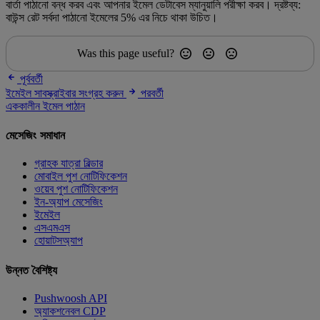
বার্তা পাঠানো বন্ধ করব এবং আপনার ইমেল ডেটাবেস ম্যানুয়ালি পরীক্ষা করব। দ্রষ্টব্য:
বাউন্স রেট সর্বদা পাঠানো ইমেলের 5% এর নিচে থাকা উচিত।
Was this page useful?
পূর্ববর্তী
ইমেইল সাবস্ক্রাইবার সংগ্রহ করুন
পরবর্তী
এককালীন ইমেল পাঠান
মেসেজিং সমাধান
গ্রাহক যাত্রা বিল্ডার
মোবাইল পুশ নোটিফিকেশন
ওয়েব পুশ নোটিফিকেশন
ইন-অ্যাপ মেসেজিং
ইমেইল
এসএমএস
হোয়াটসঅ্যাপ
উন্নত বৈশিষ্ট্য
Pushwoosh API
অ্যাকশনেবল CDP