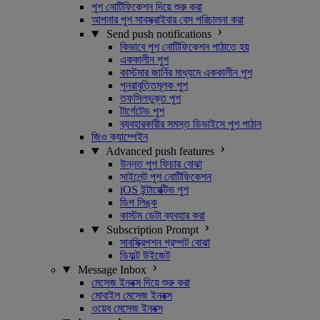
পুশ নোটিফিকেশন দিয়ে শুরু করা
আপনার পুশ সাবস্ক্রাইবার বেস পরিচালনা করা
Send push notifications
কিভাবে পুশ নোটিফিকেশন পাঠাতে হয়
এককালীন পুশ
কাস্টমার জার্নির মাধ্যমে এককালীন পুশ
পুনরাবৃত্তিমূলক পুশ
তফসিলভুক্ত পুশ
টার্গেটেড পুশ
ব্যবহারকারীর সমস্ত ডিভাইসে পুশ পাঠান
জিও ক্যাম্পেইন
Advanced push features
উন্নত পুশ ফিচার বোঝা
সাইলেন্ট পুশ নোটিফিকেশন
iOS ইন্টারেক্টিভ পুশ
ডিপ লিঙ্ক
কাস্টম ডেটা ব্যবহার করা
Subscription Prompt
সাবস্ক্রিপশন প্রম্পট বোঝা
ডিফল্ট উইজেট
Message Inbox
মেসেজ ইনবক্স দিয়ে শুরু করা
মোবাইল মেসেজ ইনবক্স
ওয়েব মেসেজ ইনবক্স