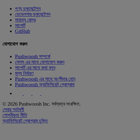
পণ্য ডকুমেন্টেশন
ডেভেলপার ডকুমেন্টেশন
সাহায্য কেন্দ্র
সাপোর্ট
GitHub
যোগাযোগ করুন
Pushwoosh সম্পর্কে
সেলস এর সাথে যোগাযোগ করুন
সাপোর্ট এর সাথে কথা বলুন
মূল্য নির্ধারণ
Pushwoosh এর সাথে অংশীদার হোন
Pushwoosh অ্যাফিলিয়েট প্রোগ্রাম
© 2026 Pushwoosh Inc. সর্বস্বত্ব সংরক্ষিত.
সেবার শর্তাবলী
গোপনীয়তা নীতি
অ্যাফিলিয়েট প্রোগ্রাম চুক্তি