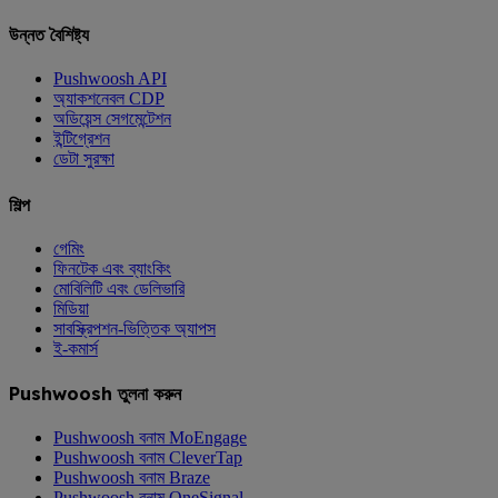
উন্নত বৈশিষ্ট্য
Pushwoosh API
অ্যাকশনেবল CDP
অডিয়েন্স সেগমেন্টেশন
ইন্টিগ্রেশন
ডেটা সুরক্ষা
শিল্প
গেমিং
ফিনটেক এবং ব্যাংকিং
মোবিলিটি এবং ডেলিভারি
মিডিয়া
সাবস্ক্রিপশন-ভিত্তিক অ্যাপস
ই-কমার্স
Pushwoosh তুলনা করুন
Pushwoosh বনাম MoEngage
Pushwoosh বনাম CleverTap
Pushwoosh বনাম Braze
Pushwoosh বনাম OneSignal