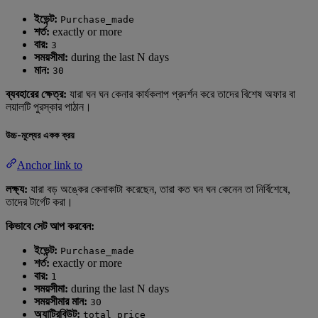
ইভেন্ট:
Purchase_made
শর্ত:
exactly or more
বার:
3
সময়সীমা:
during the last N days
মান:
30
ব্যবহারের ক্ষেত্র:
যারা ঘন ঘন কেনার কার্যকলাপ প্রদর্শন করে তাদের বিশেষ অফার বা
লয়ালটি পুরস্কার পাঠান।
উচ্চ-মূল্যের একক ক্রয়
Anchor link to
লক্ষ্য:
যারা বড় অঙ্কের কেনাকাটা করেছেন, তারা কত ঘন ঘন কেনেন তা নির্বিশেষে,
তাদের টার্গেট করা।
কিভাবে সেট আপ করবেন:
ইভেন্ট:
Purchase_made
শর্ত:
exactly or more
বার:
1
সময়সীমা:
during the last N days
সময়সীমার মান:
30
অ্যাট্রিবিউট:
total_price