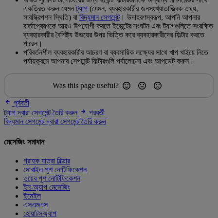
একত্রিত করুন যেমন
ট্যাগ
(যেমন, ব্যবহারকারীর জনসংখ্যাতাত্ত্বিক তথ্য,
সাবস্ক্রিপশন স্থিতি) বা
বিদ্যমান সেগমেন্ট
। উদাহরণস্বরূপ, আপনি আপনার
বার্তাপ্রেরণকে আরও উপযোগী করতে ইভেন্টের সংঘটন এবং ট্যাগগুলিতে সংরক্ষিত
ব্যবহারকারীর বৈশিষ্ট্য উভয়ের উপর ভিত্তি করে ব্যবহারকারীদের ফিল্টার করতে
পারেন।
পরিবর্তনশীল ব্যবহারকারীর আচরণ বা ব্যবসায়িক লক্ষ্যের সাথে খাপ খাইয়ে নিতে
পর্যায়ক্রমে আপনার সেগমেন্ট ফিল্টারগুলি পর্যালোচনা এবং আপডেট করুন।
Was this page useful?
পূর্ববর্তী
ট্যাগ দ্বারা সেগমেন্ট তৈরি করুন
পরবর্তী
বিদ্যমান সেগমেন্ট দ্বারা সেগমেন্ট তৈরি করুন
মেসেজিং সমাধান
গ্রাহক যাত্রা বিল্ডার
মোবাইল পুশ নোটিফিকেশন
ওয়েব পুশ নোটিফিকেশন
ইন-অ্যাপ মেসেজিং
ইমেইল
এসএমএস
হোয়াটসঅ্যাপ