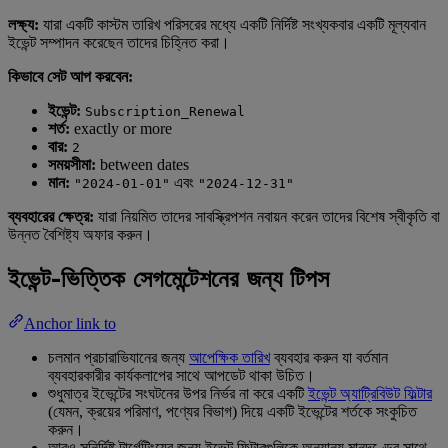
লক্ষ্য:
যারা একটি কাস্টম তারিখ পরিসরের মধ্যে একটি নির্দিষ্ট সংখ্যকবার একটি মূল্যবান
ইভেন্ট সম্পাদন করেছেন তাদের চিহ্নিত করা।
কিভাবে সেট আপ করবেন:
ইভেন্ট:
Subscription_Renewal
শর্ত:
exactly or more
বার:
2
সময়সীমা:
between dates
মান:
এবং
"2024-01-01"
"2024-12-31"
ব্যবহারের ক্ষেত্র:
যারা নিয়মিত তাদের সাবস্ক্রিপশন নবায়ন করেন তাদের বিশেষ স্বীকৃতি বা
উন্নত বৈশিষ্ট্য অফার করুন।
ইভেন্ট-ভিত্তিক সেগমেন্টেশনের জন্য টিপস
Anchor link to
চলমান প্রচারাভিযানের জন্য
আপেক্ষিক তারিখ
ব্যবহার করুন যা বর্তমান
ব্যবহারকারীর কার্যকলাপের সাথে আপডেট থাকা উচিত।
শুধুমাত্র ইভেন্টের সংঘটনের উপর নির্ভর না করে একটি
ইভেন্ট অ্যাট্রিবিউট ফিল্টার
(যেমন, ক্রয়ের পরিমাণ, পণ্যের বিভাগ) দিয়ে একটি ইভেন্টের শর্তকে সংকুচিত
করুন।
আরও সুনির্দিষ্ট টার্গেটিংয়ের জন্য ইভেন্ট ফিল্টারগুলিকে অন্যান্য মানদণ্ডের সাথে