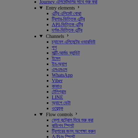
Journey এলিমেন্টগুলির সাথে শুরু করা
Entry elements
এন্ট্রি এলিমেন্ট বোঝা
ট্রিগার-ভিত্তিক এন্ট্রি
API-ভিত্তিক এন্ট্রি
দর্শক-ভিত্তিক এন্ট্রি
Channels
চ্যানেল এলিমেন্টের ওভারভিউ
পুশ
মাল্টি-আর্মড ব্যান্ডিট
ইমেল
ইন-অ্যাপ
এসএমএস
WhatsApp
Viber
কাকাও
টেলিগ্রাম
LINE
অ্যাপে ডেটা
ওয়েব্হুক
Flow controls
ফ্লো কন্ট্রোল দিয়ে শুরু করা
কন্ডিশন স্প্লিট
ট্রিগারের জন্য অপেক্ষা করুন
A/B/n স্প্লিট