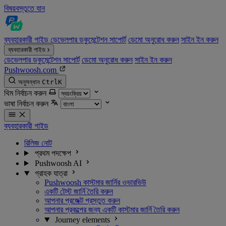
বিষয়বস্তুতে যান
ব্যবহারকারী গাইড
ডেভেলপার ডকুমেন্টেশন
সাপোর্ট
ডেমো অনুরোধ করুন
সাইন ইন করুন
ব্যবহারকারী গাইড
ডেভেলপার ডকুমেন্টেশন
সাপোর্ট
ডেমো অনুরোধ করুন
সাইন ইন করুন
Pushwoosh.com
অনুসন্ধান
Ctrl
K
থিম নির্বাচন করুন
ভাষা নির্বাচন করুন
ব্যবহারকারী গাইড
রিলিজ নোট
প্রথম পদক্ষেপ
Pushwoosh AI
গ্রাহক যাত্রা
Pushwoosh কাস্টমার জার্নির ওভারভিউ
একটি টেস্ট জার্নি তৈরি করুন
আপনার প্রজেক্ট প্রস্তুত করুন
আপনার প্রকল্পের জন্য একটি কাস্টমার জার্নি তৈরি করুন
Journey elements