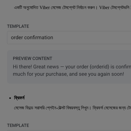
একটি অনুমোদিত Viber মেসেজ টেমপ্লেট নির্বাচন করুন। Viber টেমপ্লেটগুল
ফ্রিফর্ম
মেসেজ ফিল্ডে সরাসরি প্লেইন-টেক্সট বিষয়বস্তু লিখুন। ফ্রিফর্ম মেসেজের জন্য 