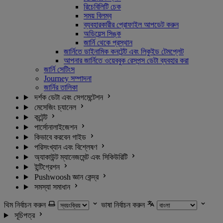
রিচেবিলিটি চেক
সময় বিলম্ব
ব্যবহারকারীর প্রোফাইল আপডেট করুন
অডিয়েন্স সিঙ্ক
জার্নি থেকে প্রস্থান
জার্নিতে ডাইনামিক কনটেন্ট এবং লিকুইড টেমপ্লেট
আপনার জার্নিতে ওয়েববুক রেসপন্স ডেটা ব্যবহার করা
জার্নি সেটিংস
Journey সম্পাদনা
জার্নির তালিকা
দর্শক ডেটা এবং সেগমেন্টেশন
মেসেজিং চ্যানেল
কন্টেন্ট
পার্সোনালাইজেশন
কিভাবে করবেন গাইড
পরিসংখ্যান এবং বিশ্লেষণ
অ্যাকাউন্ট ম্যানেজমেন্ট এবং সিকিউরিটি
ইন্টিগ্রেশন
Pushwoosh জ্ঞান কেন্দ্র
সমস্যা সমাধান
থিম নির্বাচন করুন
ভাষা নির্বাচন করুন
সূচিপত্র