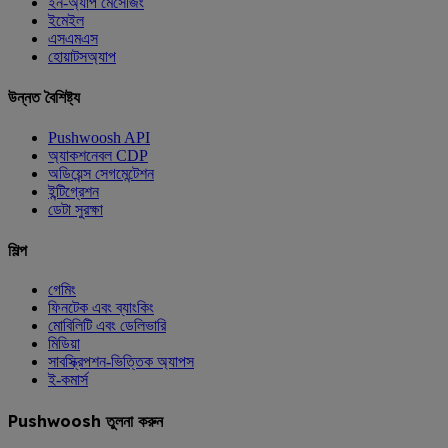
ইন-অ্যাপ মেসেজিং
ইমেইল
এসএমএস
হোয়াটসঅ্যাপ
উন্নত বৈশিষ্ট্য
Pushwoosh API
অ্যাকশনেবল CDP
অডিয়েন্স সেগমেন্টেশন
ইন্টিগ্রেশন
ডেটা সুরক্ষা
শিল্প
গেমিং
ফিনটেক এবং ব্যাংকিং
মোবিলিটি এবং ডেলিভারি
মিডিয়া
সাবস্ক্রিপশন-ভিত্তিক অ্যাপস
ই-কমার্স
Pushwoosh তুলনা করুন