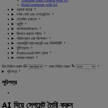
Translate push content with AI
Build segments with AI
গ্রাহক যাত্রা
দর্শক ডেটা এবং সেগমেন্টেশন
মেসেজিং চ্যানেল
কন্টেন্ট
পার্সোনালাইজেশন
কিভাবে করবেন গাইড
পরিসংখ্যান এবং বিশ্লেষণ
অ্যাকাউন্ট ম্যানেজমেন্ট এবং সিকিউরিটি
ইন্টিগ্রেশন
Pushwoosh জ্ঞান কেন্দ্র
সমস্যা সমাধান
থিম নির্বাচন করুন
ভাষা নির্বাচন করুন
সূচিপত্র
সূচিপত্র
AI দিয়ে সেগমেন্ট তৈরি করুন