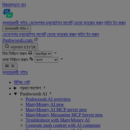
বিষয়বস্তুতে যান
ব্যবহারকারী গাইড
ডেভেলপার ডকুমেন্টেশন
সাপোর্ট
ডেমো অনুরোধ করুন
সাইন ইন করুন
ব্যবহারকারী গাইড
ডেভেলপার ডকুমেন্টেশন
সাপোর্ট
ডেমো অনুরোধ করুন
সাইন ইন করুন
Pushwoosh.com
অনুসন্ধান
Ctrl
K
থিম নির্বাচন করুন
ভাষা নির্বাচন করুন
ব্যবহারকারী গাইড
রিলিজ নোট
প্রথম পদক্ষেপ
Pushwoosh AI
Pushwoosh AI overview
ManyMoney AI
new
ManyMoney AI MCP server
new
ManyMoney Messaging MCP Server
new
Troubleshoot with ManyMoney AI
Generate push content with AI composer