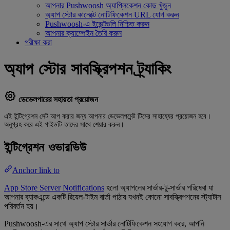
আপনার Pushwoosh অ্যাপ্লিকেশন কোড খুঁজুন
অ্যাপ স্টোর কানেক্টে নোটিফিকেশন URL যোগ করুন
Pushwoosh-এ ইভেন্টগুলি নিশ্চিত করুন
আপনার ক্যাম্পেইন তৈরি করুন
পরীক্ষা করা
অ্যাপ স্টোর সাবস্ক্রিপশন ট্র্যাকিং
ডেভেলপারের সহায়তা প্রয়োজন
এই ইন্টিগ্রেশন সেট আপ করার জন্য আপনার ডেভেলপমেন্ট টিমের সাহায্যের প্রয়োজন হবে।
অনুগ্রহ করে এই গাইডটি তাদের সাথে শেয়ার করুন।
ইন্টিগ্রেশন ওভারভিউ
Anchor link to
App Store Server Notifications
হলো অ্যাপলের সার্ভার-টু-সার্ভার পরিষেবা যা
আপনার ব্যাকএন্ডে একটি রিয়েল-টাইম বার্তা পাঠায় যখনই কোনো সাবস্ক্রিপশনের স্ট্যাটাস
পরিবর্তন হয়।
Pushwoosh-এর সাথে অ্যাপ স্টোর সার্ভার নোটিফিকেশন সংযোগ করে, আপনি