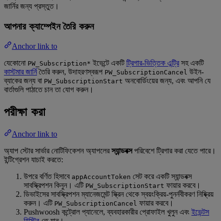
জার্নির জন্য প্রস্তুত।
আপনার ক্যাম্পেইন তৈরি করুন
Anchor link to
যেকোনো
ইভেন্টে একটি
ট্রিগার-ভিত্তিক এন্ট্রি
সহ একটি
PW_Subscription*
কাস্টমার জার্নি
তৈরি করুন, উদাহরণস্বরূপ
উইন-
PW_SubscriptionCancel
ব্যাকের জন্য বা
অনবোর্ডিংয়ের জন্য, এবং আপনি যে
PW_SubscriptionStart
বার্তাগুলি পাঠাতে চান তা যোগ করুন।
পরীক্ষা করা
Anchor link to
অ্যাপ স্টোর সার্ভার নোটিফিকেশন অ্যাপলের
স্যান্ডবক্স
পরিবেশে ট্রিগার করা যেতে পারে।
ইন্টিগ্রেশন যাচাই করতে:
উপরে বর্ণিত হিসাবে
সেট করে একটি স্যান্ডবক্স
appAccountToken
সাবস্ক্রিপশন কিনুন। এটি
ফায়ার করবে।
PW_SubscriptionStart
ডিভাইসের সাবস্ক্রিপশন ম্যানেজমেন্ট স্ক্রিন থেকে স্বয়ংক্রিয়-পুনর্নবীকরণ নিষ্ক্রিয়
করুন। এটি
ফায়ার করবে।
PW_SubscriptionCancel
Pushwoosh কন্ট্রোল প্যানেলে, ব্যবহারকারীর প্রোফাইল খুলুন এবং
ইভেন্টস
হিস্ট্রি
-তে যান।