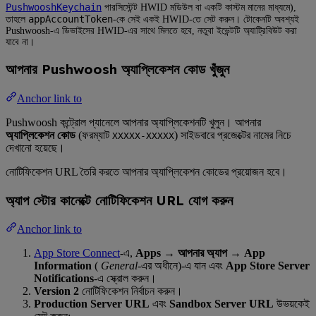
PushwooshKeychain
পারসিস্টেন্ট HWID মডিউল বা একটি কাস্টম মানের মাধ্যমে),
appAccountToken
তাহলে
-কে সেই একই HWID-তে সেট করুন। টোকেনটি অবশ্যই
Pushwoosh-এ ডিভাইসের HWID-এর সাথে মিলতে হবে, নতুবা ইভেন্টটি অ্যাট্রিবিউট করা
যাবে না।
আপনার Pushwoosh অ্যাপ্লিকেশন কোড খুঁজুন
Anchor link to
Pushwoosh কন্ট্রোল প্যানেলে আপনার অ্যাপ্লিকেশনটি খুলুন। আপনার
অ্যাপ্লিকেশন কোড
(ফরম্যাট
) সাইডবারে প্রজেক্টের নামের নিচে
XXXXX-XXXXX
দেখানো হয়েছে।
নোটিফিকেশন URL তৈরি করতে আপনার অ্যাপ্লিকেশন কোডের প্রয়োজন হবে।
অ্যাপ স্টোর কানেক্টে নোটিফিকেশন URL যোগ করুন
Anchor link to
App Store Connect
-এ,
Apps → আপনার অ্যাপ → App
Information
(
General
-এর অধীনে)-এ যান এবং
App Store Server
Notifications
-এ স্ক্রোল করুন।
Version 2
নোটিফিকেশন নির্বাচন করুন।
Production Server URL
এবং
Sandbox Server URL
উভয়কেই