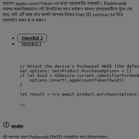
অ্যাপল
-এর জন্য প্রয়োজনীয় ফরম্যাট। Pushwoosh
appAccountToken
তারপর স্বয়ংক্রিয়ভাবে সেই ডিভাইসের সাথে বর্তমানে আবদ্ধ ব্যবহারকারীকে খুঁজে বের
করে, তাই এটি কাজ করে আপনি আপনার নিজের User ID
দিয়ে
setUserId
অ্যাসাইন করুন বা না করুন।
StoreKit 2
StoreKit 1
// Attach the device's Pushwoosh HWID (the defau
var
 options: 
Set
<Product.PurchaseOption> 
=
 []
if
let
 hwid 
=
 UIDevice.current.identifierForVend
options.
insert
(
.
appAccountToken
(
hwid
))
}
let
 result 
=
try
await
 product.
purchase
(
options
:
সতর্কতা
যদি আপনার অ্যাপ Pushwoosh HWID ওভাররাইড করে (উদাহরণস্বরূপ,