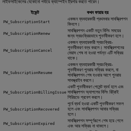
লাইফসাইকেলের যেকোনো পর্যায়ে ক্যাম্পেইন ট্রিগার করতে পারেন।
ইভেন্ট
কখন ফায়ার হয়
একজন ব্যবহারকারী প্রথমবার সাবস্ক্রিপশন
PW_SubscriptionStart
কিনলে।
সাবস্ক্রিপশন একটি নতুন বিলিং সময়ের
PW_SubscriptionRenew
জন্য স্বয়ংক্রিয়ভাবে পুনর্নবীকরণ হলে।
একজন ব্যবহারকারী স্বয়ংক্রিয়-
পুনর্নবীকরণ বন্ধ করলে। সাবস্ক্রিপশনের
PW_SubscriptionCancel
মেয়াদ শেষ না হওয়া পর্যন্ত এটি সক্রিয়
থাকে।
একজন ব্যবহারকারী স্বয়ংক্রিয়-
পুনর্নবীকরণ পুনরায় সক্রিয় করলে, বা
PW_SubscriptionResume
সাবস্ক্রিপশন শেষ হওয়ার আগে পুনরায়
সাবস্ক্রাইব করলে।
একটি পুনর্নবীকরণ পেমেন্ট ব্যর্থ হলে এবং
সাবস্ক্রিপশন অ্যাপলের বিলিং রিট্রাই
PW_SubscriptionBillingIssue
পিরিয়ডে প্রবেশ করলে।
পূর্বে ব্যর্থ হওয়া একটি পুনর্নবীকরণ সফল
হলে এবং সাবস্ক্রিপশন আবার সক্রিয়
PW_SubscriptionRecovered
হলে।
সাবস্ক্রিপশন সম্পূর্ণরূপে শেষ হয়ে গেলে
PW_SubscriptionExpired
এবং আর সক্রিয় না থাকলে।