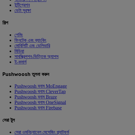
ইন্টিগ্রেশন
ডেটা সুরক্ষা
শিল্প
গেমিং
ফিনটেক এবং ব্যাংকিং
মোবিলিটি এবং ডেলিভারি
মিডিয়া
সাবস্ক্রিপশন-ভিত্তিক অ্যাপস
ই-কমার্স
Pushwoosh তুলনা করুন
Pushwoosh বনাম MoEngage
Pushwoosh বনাম CleverTap
Pushwoosh বনাম Braze
Pushwoosh বনাম OneSignal
Pushwoosh বনাম Firebase
সেরা টুল
সেরা ওমনিচ্যানেল মেসেজিং প্ল্যাটফর্ম