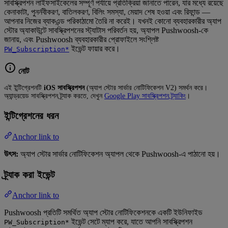
সাবস্ক্রিপশন লাইফসাইকেলের সম্পূর্ণ পর্যায়ে প্রতিক্রিয়া জানাতে পারেন, যার মধ্যে রয়েছে
কেনাকাটা, পুনর্নবীকরণ, বাতিলকরণ, বিলিং সমস্যা, মেয়াদ শেষ হওয়া এবং রিফান্ড —
আপনার নিজের ব্যাকএন্ড পরিকাঠামো তৈরি না করেই। যখনই কোনো ব্যবহারকারীর অ্যাপ
স্টোর অ্যাকাউন্টে সাবস্ক্রিপশনের স্ট্যাটাস পরিবর্তন হয়, অ্যাপল Pushwoosh-কে
জানায়, এবং Pushwoosh ব্যবহারকারীর প্রোফাইলে সংশ্লিষ্ট
ইভেন্ট ফায়ার করে।
PW_Subscription*
নোট
এই ইন্টিগ্রেশনটি
iOS সাবস্ক্রিপশন
(অ্যাপ স্টোর সার্ভার নোটিফিকেশন V2) সমর্থন করে।
অ্যান্ড্রয়েড সাবস্ক্রিপশন ট্র্যাক করতে, দেখুন
Google Play সাবস্ক্রিপশন ট্র্যাকিং
।
ইন্টিগ্রেশনের ধরন
Anchor link to
উৎস:
অ্যাপ স্টোর সার্ভার নোটিফিকেশন অ্যাপল থেকে Pushwoosh-এ পাঠানো হয়।
ট্র্যাক করা ইভেন্ট
Anchor link to
Pushwoosh প্রতিটি সমর্থিত অ্যাপ স্টোর নোটিফিকেশনকে একটি ইউনিফাইড
ইভেন্ট সেটে ম্যাপ করে, যাতে আপনি সাবস্ক্রিপশন
PW_Subscription*