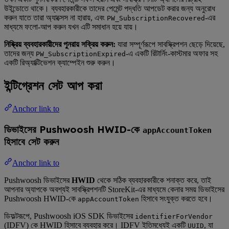
উইন্ডোতে থাকে। ব্যবহারকারীকে তাদের পেমেন্ট পদ্ধতি আপডেট করার জন্য অনুরোধ
করুন যাতে তারা অ্যাক্সেস না হারায়, এবং
-এর
PW_SubscriptionRecovered
মাধ্যমে ফলো-আপ করুন যখন এটি সমাধান হয়ে যায়।
নিষ্ক্রিয় ব্যবহারকারীদের পুনরায় সক্রিয় করুন:
যারা সম্পূর্ণরূপে সাবস্ক্রিপশন ছেড়ে দিয়েছে,
তাদের জন্য
-এ একটি রিটার্নিং-কাস্টমার অফার সহ
PW_SubscriptionExpired
একটি রিঅ্যাক্টিভেশন ক্যাম্পেইন শুরু করুন।
ইন্টিগ্রেশন সেট আপ করা
Anchor link to
ডিভাইসের Pushwoosh HWID-কে
appAccountToken
হিসাবে সেট করুন
Anchor link to
Pushwoosh ডিভাইসের
HWID
থেকে সঠিক ব্যবহারকারীকে শনাক্ত করে, তাই
আপনার অ্যাপকে অবশ্যই সাবস্ক্রিপশনটি StoreKit-এর মাধ্যমে কেনার সময় ডিভাইসের
Pushwoosh HWID-কে
হিসাবে সংযুক্ত করতে হবে।
appAccountToken
ডিফল্টরূপে, Pushwoosh iOS SDK ডিভাইসের
identifierForVendor
(IDFV) কে HWID হিসাবে ব্যবহার করে। IDFV ইতিমধ্যেই একটি
, যা
UUID