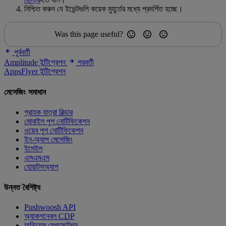
নিশ্চিত করুন যে ইভেন্টগুলি কয়েক মুহূর্তের মধ্যে প্রদর্শিত হচ্ছে।
Was this page useful?
পূর্ববর্তী
Amplitude ইন্টিগ্রেশন
পরবর্তী
AppsFlyer ইন্টিগ্রেশন
মেসেজিং সমাধান
গ্রাহক যাত্রা বিল্ডার
মোবাইল পুশ নোটিফিকেশন
ওয়েব পুশ নোটিফিকেশন
ইন-অ্যাপ মেসেজিং
ইমেইল
এসএমএস
হোয়াটসঅ্যাপ
উন্নত বৈশিষ্ট্য
Pushwoosh API
অ্যাকশনেবল CDP
অডিয়েন্স সেগমেন্টেশন