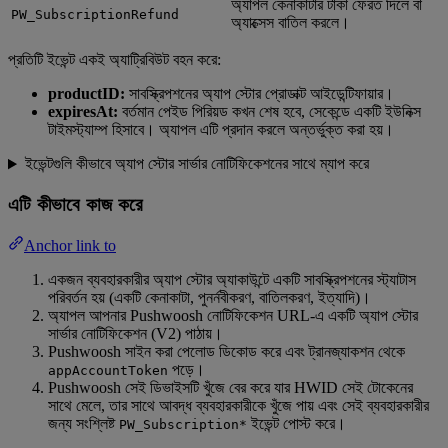
অ্যাপল কেনাকাটার টাকা ফেরত দিলে বা
PW_SubscriptionRefund
অ্যাক্সেস বাতিল করলে।
প্রতিটি ইভেন্ট একই অ্যাট্রিবিউট বহন করে:
productID:
সাবস্ক্রিপশনের অ্যাপ স্টোর প্রোডাক্ট আইডেন্টিফায়ার।
expiresAt:
বর্তমান পেইড পিরিয়ড কখন শেষ হবে, সেকেন্ডে একটি ইউনিক্স
টাইমস্ট্যাম্প হিসাবে। অ্যাপল এটি প্রদান করলে অন্তর্ভুক্ত করা হয়।
ইভেন্টগুলি কীভাবে অ্যাপ স্টোর সার্ভার নোটিফিকেশনের সাথে ম্যাপ করে
এটি কীভাবে কাজ করে
Anchor link to
একজন ব্যবহারকারীর অ্যাপ স্টোর অ্যাকাউন্টে একটি সাবস্ক্রিপশনের স্ট্যাটাস
পরিবর্তন হয় (একটি কেনাকাটা, পুনর্নবীকরণ, বাতিলকরণ, ইত্যাদি)।
অ্যাপল আপনার Pushwoosh নোটিফিকেশন URL-এ একটি অ্যাপ স্টোর
সার্ভার নোটিফিকেশন (V2) পাঠায়।
Pushwoosh সাইন করা পেলোড ডিকোড করে এবং ট্রানজ্যাকশন থেকে
পড়ে।
appAccountToken
Pushwoosh সেই ডিভাইসটি খুঁজে বের করে যার HWID সেই টোকেনের
সাথে মেলে, তার সাথে আবদ্ধ ব্যবহারকারীকে খুঁজে পায় এবং সেই ব্যবহারকারীর
জন্য সংশ্লিষ্ট
ইভেন্ট পোস্ট করে।
PW_Subscription*