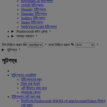
RevenueCat ইন্টিগ্রেশন
সেগমেন্ট ইন্টিগ্রেশন
Shopify ইন্টিগ্রেশন
Singular ইন্টিগ্রেশন
Solitics ইন্টিগ্রেশন
Stripe ইন্টিগ্রেশন
WebViewGold ইন্টিগ্রেশন
Pushwoosh জ্ঞান কেন্দ্র
সমস্যা সমাধান
থিম নির্বাচন করুন
ভাষা নির্বাচন করুন
সূচিপত্র
সূচিপত্র
ইন্টিগ্রেশন ওভারভিউ
ইন্টিগ্রেশনের ধরন
ট্র্যাক করা ইভেন্ট
এটি কীভাবে কাজ করে
ব্যবহারের ক্ষেত্র
ইন্টিগ্রেশন সেট আপ করা
ডিভাইসের Pushwoosh HWID-কে appAccountToken হিসাবে
সেট করুন