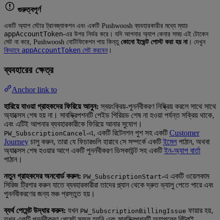
গুরুত্বপূর্ণ
একটি অ্যাপ স্টোর ট্রানজ্যাকশন এবং একটি Pushwoosh ব্যবহারকারীর মধ্যে ম্যাচ
appAccountToken
-এর উপর নির্ভর করে। যদি আপনার অ্যাপ কেনার সময় এই টোকেন
সেট না করে, Pushwoosh নোটিফিকেশন পায় কিন্তু
কোনো ইভেন্ট পোস্ট করা হয় না
। দেখুন
appAccountToken
কিভাবে
সেট করবেন
।
ব্যবহারের ক্ষেত্র
Anchor link to
হারিয়ে যাওয়া গ্রাহকদের ফিরিয়ে আনুন:
স্বয়ংক্রিয়-পুনর্নবীকরণ নিষ্ক্রিয় করলে সাথে সাথে
অ্যাক্সেস শেষ হয় না। সাবস্ক্রিপশনটি পেইড পিরিয়ড শেষ না হওয়া পর্যন্ত সক্রিয় থাকে,
এবং এটিই আপনার ব্যবহারকারীকে ফিরিয়ে আনার সুযোগ।
-এ, একটি রিটেনশন পুশ সহ একটি
Customer
PW_SubscriptionCancel
Journey
চালু করুন, তারা যে ফিচারগুলি হারাবে সে সম্পর্কে একটি
ইমেল
পাঠান, অথবা
অ্যাক্সেস শেষ হওয়ার আগে একটি পুনর্নবীকরণ ডিসকাউন্ট সহ একটি
ইন-অ্যাপ বার্তা
পাঠান।
নতুন গ্রাহকদের অনবোর্ড করুন:
-এ একটি ওয়েলকাম
PW_SubscriptionStart
সিরিজ ট্রিগার করুন যাতে ব্যবহারকারীরা তাদের প্ল্যান থেকে দ্রুত ভ্যালু পেতে পারে এবং
পুনর্নবীকরণের জন্য মঞ্চ প্রস্তুত হয়।
ব্যর্থ পেমেন্ট উদ্ধার করুন:
যখন
ফায়ার হয়,
PW_SubscriptionBillingIssue
তখন একটি পুনর্নবীকরণ পেমেন্ট সফল হয়নি এবং সাবস্ক্রিপশনটি অ্যাপলের রিট্রাই