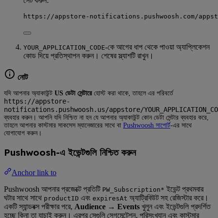
সেট করুন:
https://appstore-notifications.pushwoosh.com/appst
-কে আগের ধাপ থেকে পাওয়া অ্যাপ্লিকেশন
YOUR_APPLICATION_CODE
কোড দিয়ে প্রতিস্থাপন করুন। শেষের স্ল্যাশটি রাখুন।
নোট
যদি আপনার অ্যাকাউন্ট
US ডেটা সেন্টারে
হোস্ট করা থাকে, তাহলে এর পরিবর্তে
https://appstore-
notifications.pushwoosh.us/appstore/YOUR_APPLICATION_CO
ব্যবহার করুন। আপনি যদি নিশ্চিত না হন যে আপনার অ্যাকাউন্ট কোন ডেটা সেন্টার ব্যবহার করে,
তাহলে আপনার কাস্টমার সাকসেস ম্যানেজারের সাথে বা
Pushwoosh সাপোর্ট
-এর সাথে
যোগাযোগ করুন।
Pushwoosh-এ ইভেন্টগুলি নিশ্চিত করুন
Anchor link to
Pushwoosh আপনার প্রজেক্টে প্রতিটি
ইভেন্ট প্রথমবার
PW_Subscription*
ঘটার সাথে সাথে
এবং
অ্যাট্রিবিউট সহ রেজিস্টার করে।
productID
expiresAt
একটি স্যান্ডবক্স পরীক্ষার পরে,
Audience → Events
খুলুন এবং ইভেন্টগুলি প্রদর্শিত
হচ্ছে কিনা তা যাচাই করুন। এরপর সেগুলি সেগমেন্টেশন, পরিসংখ্যান এবং কাস্টমার