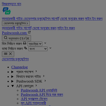
বিষয়বস্তুতে যান
ব্যবহারকারী গাইড
ডেভেলপার ডকুমেন্টেশন
সাপোর্ট
ডেমো অনুরোধ করুন
সাইন ইন করুন
ডেভেলপার ডকুমেন্টেশন
ব্যবহারকারী গাইড
সাপোর্ট
ডেমো অনুরোধ করুন
সাইন ইন করুন
Pushwoosh.com
অনুসন্ধান
Ctrl
K
থিম নির্বাচন করুন
ভাষা নির্বাচন করুন
ডেভেলপার ডকুমেন্টেশন
Changelog
প্রথম পদক্ষেপ
কিভাবে করবেন গাইড
Pushwoosh SDK
API রেফারেন্স
Pushwoosh API ওভারভিউ
Pushwoosh API দিয়ে শুরু করুন
API অ্যাক্সেস টোকেন
মূল API শনাক্তকারী