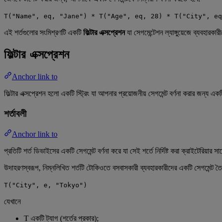
T("Name", eq, "Jane") * T("Age", eq, 28) * T("City", eq
এই শর্তগুলোর সংমিশ্রণটি একটি
ফিল্টার এক্সপ্রেশন
যা সেগমেন্টেশন ল্যাঙ্গুয়েজে ব্যবহারকারী
ফিল্টার এক্সপ্রেশন
Anchor link to
ফিল্টার এক্সপ্রেশন হলো একটি স্ট্রিং যা আপনার প্রয়োজনীয় সেগমেন্ট বর্ণনা করার জন্য এক
শর্তাবলী
Anchor link to
প্রতিটি শর্ত ডিভাইসের একটি সেগমেন্ট বর্ণনা করে যা সেই শর্তে নির্দিষ্ট করা ক্রাইটেরিয়ার 
উদাহরণস্বরূপ, নিম্নলিখিত শর্তটি টোকিওতে বসবাসকারী ব্যবহারকারীদের একটি সেগমেন্ট তৈ
T("City", e, "Tokyo")
যেখানে
T একটি ট্যাগ (শর্তের প্রকার);