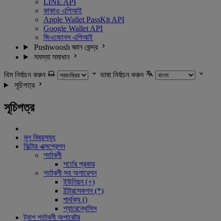
LINE API
কাকাও এপিআই
Apple Wallet PassKit API
Google Wallet API
জিওজোনস এপিআই
Pushwoosh জ্ঞান কেন্দ্র
সমস্যা সমাধান
থিম নির্বাচন করুন
ভাষা নির্বাচন করুন
সূচিপত্র
সূচিপত্র
মূল বিষয়সমূহ
ফিল্টার এক্সপ্রেশন
শর্তাবলী
শর্তের প্রকার
শর্তাবলী সহ অপারেশন
ইউনিয়ন (+)
ইন্টারসেকশন (*)
পার্থক্য ()
প্যারেন্থেসিস
ট্যাগ শর্তাবলী অপারেটর