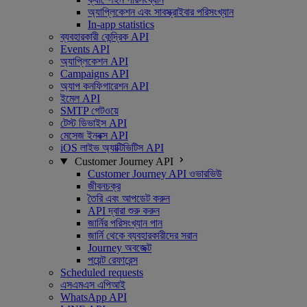
অ্যাপ্লিকেশন এবং সাবস্ক্রাইবার পরিসংখ্যান
In-app statistics
ব্যবহারকারী কেন্দ্রিক API
Events API
অ্যাপ্লিকেশন API
Campaigns API
অ্যাপ কনফিগারেশন API
ইমেল API
SMTP গেটওয়ে
টেস্ট ডিভাইস API
মেসেজ ইনবক্স API
iOS লাইভ অ্যাক্টিভিটিস API
Customer Journey API
Customer Journey API ওভারভিউ
জীবনচক্র
তৈরি এবং আপডেট করুন
API দ্বারা শুরু করুন
জার্নির পরিসংখ্যান পান
জার্নি থেকে ব্যবহারকারীদের সরান
Journey অবজেক্ট
পয়েন্ট রেফারেন্স
Scheduled requests
এসএমএস এপিআই
WhatsApp API