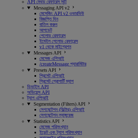
API মেথড রেফারেন্স সূচী
Messaging API v2
মেসেজিং API v2 ওভারভিউ
বিজ্ঞপ্তি দিন
বাতিল করুন
আপডেট
পেলোড রেফারেন্স
ইমেইল পেলোড রেফারেন্স
v1 থেকে মাইগ্রেশন
Messages API
মেসেজ এপিআই
/createMessage প্যারামিটার
Presets API
প্রিসেট এপিআই
প্রিসেট প্রোপার্টি ম্যাপ
ডিভাইস API
অডিয়েন্স API
ট্যাগ এপিআই
Segmentation (Filters) API
সেগমেন্টেশন (ফিল্টার) এপিআই
সেগমেন্টেশন ল্যাঙ্গুয়েজ
Statistics API
মেসেজ পরিসংখ্যান
ইভেন্ট এবং ট্যাগ পরিসংখ্যান
ক্যাম্পেইন পরিসংখ্যান