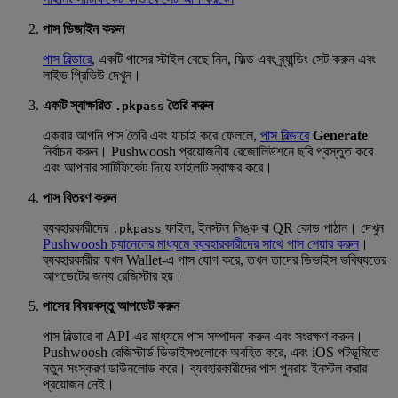
পাস ডিজাইন করুন
পাস বিল্ডারে
, একটি পাসের স্টাইল বেছে নিন, ফিল্ড এবং ব্র্যান্ডিং সেট করুন এবং
লাইভ প্রিভিউ দেখুন।
একটি স্বাক্ষরিত
তৈরি করুন
.pkpass
একবার আপনি পাস তৈরি এবং যাচাই করে ফেললে,
পাস বিল্ডারে
Generate
নির্বাচন করুন। Pushwoosh প্রয়োজনীয় রেজোলিউশনে ছবি প্রস্তুত করে
এবং আপনার সার্টিফিকেট দিয়ে ফাইলটি স্বাক্ষর করে।
পাস বিতরণ করুন
ব্যবহারকারীদের
ফাইল, ইনস্টল লিঙ্ক বা QR কোড পাঠান। দেখুন
.pkpass
Pushwoosh চ্যানেলের মাধ্যমে ব্যবহারকারীদের সাথে পাস শেয়ার করুন
।
ব্যবহারকারীরা যখন Wallet-এ পাস যোগ করে, তখন তাদের ডিভাইস ভবিষ্যতের
আপডেটের জন্য রেজিস্টার হয়।
পাসের বিষয়বস্তু আপডেট করুন
পাস বিল্ডারে বা API-এর মাধ্যমে পাস সম্পাদনা করুন এবং সংরক্ষণ করুন।
Pushwoosh রেজিস্টার্ড ডিভাইসগুলোকে অবহিত করে, এবং iOS পটভূমিতে
নতুন সংস্করণ ডাউনলোড করে। ব্যবহারকারীদের পাস পুনরায় ইনস্টল করার
প্রয়োজন নেই।