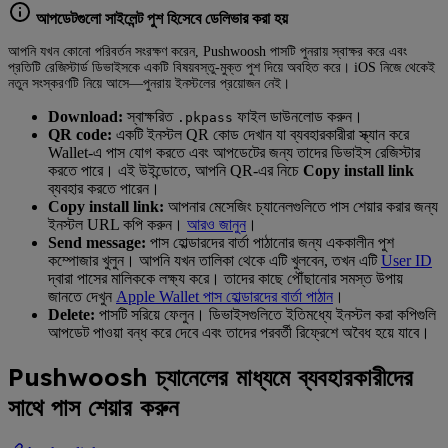
আপডেটগুলো সাইলেন্ট পুশ হিসেবে ডেলিভার করা হয়
আপনি যখন কোনো পরিবর্তন সংরক্ষণ করেন, Pushwoosh পাসটি পুনরায় স্বাক্ষর করে এবং
প্রতিটি রেজিস্টার্ড ডিভাইসকে একটি বিষয়বস্তু-মুক্ত পুশ দিয়ে অবহিত করে। iOS নিজে থেকেই
নতুন সংস্করণটি নিয়ে আসে—পুনরায় ইনস্টলের প্রয়োজন নেই।
Download:
স্বাক্ষরিত
ফাইল ডাউনলোড করুন।
.pkpass
QR code:
একটি ইনস্টল QR কোড দেখান যা ব্যবহারকারীরা স্ক্যান করে
Wallet-এ পাস যোগ করতে এবং আপডেটের জন্য তাদের ডিভাইস রেজিস্টার
করতে পারে। এই উইন্ডোতে, আপনি QR-এর নিচে
Copy install link
ব্যবহার করতে পারেন।
Copy install link:
আপনার মেসেজিং চ্যানেলগুলিতে পাস শেয়ার করার জন্য
ইনস্টল URL কপি করুন।
আরও জানুন
।
Send message:
পাস হোল্ডারদের বার্তা পাঠানোর জন্য এককালীন পুশ
কম্পোজার খুলুন। আপনি যখন তালিকা থেকে এটি খুলবেন, তখন এটি
User ID
দ্বারা পাসের মালিককে লক্ষ্য করে। তাদের কাছে পৌঁছানোর সমস্ত উপায়
জানতে দেখুন
Apple Wallet পাস হোল্ডারদের বার্তা পাঠান
।
Delete:
পাসটি সরিয়ে ফেলুন। ডিভাইসগুলিতে ইতিমধ্যে ইনস্টল করা কপিগুলি
আপডেট পাওয়া বন্ধ করে দেবে এবং তাদের পরবর্তী রিফ্রেশে অবৈধ হয়ে যাবে।
Pushwoosh চ্যানেলের মাধ্যমে ব্যবহারকারীদের
সাথে পাস শেয়ার করুন