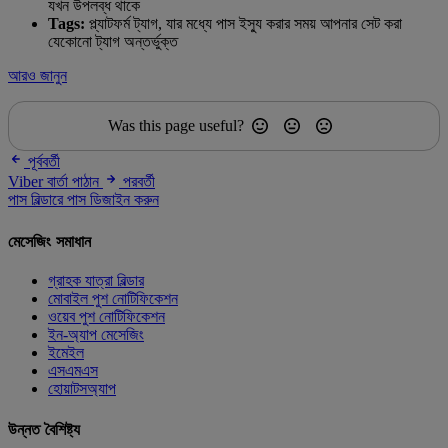
যখন উপলব্ধ থাকে
Tags:
প্ল্যাটফর্ম ট্যাগ, যার মধ্যে পাস ইস্যু করার সময় আপনার সেট করা
যেকোনো ট্যাগ অন্তর্ভুক্ত
আরও জানুন
Was this page useful?
পূর্ববর্তী
Viber বার্তা পাঠান
পরবর্তী
পাস বিল্ডারে পাস ডিজাইন করুন
মেসেজিং সমাধান
গ্রাহক যাত্রা বিল্ডার
মোবাইল পুশ নোটিফিকেশন
ওয়েব পুশ নোটিফিকেশন
ইন-অ্যাপ মেসেজিং
ইমেইল
এসএমএস
হোয়াটসঅ্যাপ
উন্নত বৈশিষ্ট্য