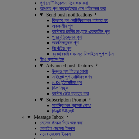
পুশ নোটিফিকেশন দিয়ে শুরু করা
আপনার পুশ সাবস্ক্রাইবার বেস পরিচালনা করা
Send push notifications
কিভাবে পুশ নোটিফিকেশন পাঠাতে হয়
এককালীন পুশ
কাস্টমার জার্নির মাধ্যমে এককালীন পুশ
পুনরাবৃত্তিমূলক পুশ
তফসিলভুক্ত পুশ
টার্গেটেড পুশ
ব্যবহারকারীর সমস্ত ডিভাইসে পুশ পাঠান
জিও ক্যাম্পেইন
Advanced push features
উন্নত পুশ ফিচার বোঝা
সাইলেন্ট পুশ নোটিফিকেশন
iOS ইন্টারেক্টিভ পুশ
ডিপ লিঙ্ক
কাস্টম ডেটা ব্যবহার করা
Subscription Prompt
সাবস্ক্রিপশন প্রম্পট বোঝা
ডিফল্ট উইজেট
Message Inbox
মেসেজ ইনবক্স দিয়ে শুরু করা
মোবাইল মেসেজ ইনবক্স
ওয়েব মেসেজ ইনবক্স