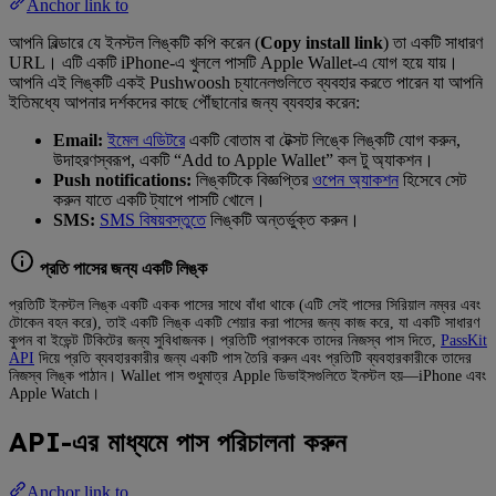
Anchor link to
আপনি বিল্ডারে যে ইনস্টল লিঙ্কটি কপি করেন (
Copy install link
) তা একটি সাধারণ
URL। এটি একটি iPhone-এ খুললে পাসটি Apple Wallet-এ যোগ হয়ে যায়।
আপনি এই লিঙ্কটি একই Pushwoosh চ্যানেলগুলিতে ব্যবহার করতে পারেন যা আপনি
ইতিমধ্যে আপনার দর্শকদের কাছে পৌঁছানোর জন্য ব্যবহার করেন:
Email:
ইমেল এডিটরে
একটি বোতাম বা টেক্সট লিঙ্কে লিঙ্কটি যোগ করুন,
উদাহরণস্বরূপ, একটি “Add to Apple Wallet” কল টু অ্যাকশন।
Push notifications:
লিঙ্কটিকে বিজ্ঞপ্তির
ওপেন অ্যাকশন
হিসেবে সেট
করুন যাতে একটি ট্যাপে পাসটি খোলে।
SMS:
SMS বিষয়বস্তুতে
লিঙ্কটি অন্তর্ভুক্ত করুন।
প্রতি পাসের জন্য একটি লিঙ্ক
প্রতিটি ইনস্টল লিঙ্ক একটি একক পাসের সাথে বাঁধা থাকে (এটি সেই পাসের সিরিয়াল নম্বর এবং
টোকেন বহন করে), তাই একটি লিঙ্ক একটি শেয়ার করা পাসের জন্য কাজ করে, যা একটি সাধারণ
কুপন বা ইভেন্ট টিকিটের জন্য সুবিধাজনক। প্রতিটি প্রাপককে তাদের নিজস্ব পাস দিতে,
PassKit
API
দিয়ে প্রতি ব্যবহারকারীর জন্য একটি পাস তৈরি করুন এবং প্রতিটি ব্যবহারকারীকে তাদের
নিজস্ব লিঙ্ক পাঠান। Wallet পাস শুধুমাত্র Apple ডিভাইসগুলিতে ইনস্টল হয়—iPhone এবং
Apple Watch।
API-এর মাধ্যমে পাস পরিচালনা করুন
Anchor link to