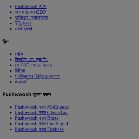
Pushwoosh API
অ্যাকশনেবল CDP
অডিয়েন্স সেগমেন্টেশন
ইন্টিগ্রেশন
ডেটা সুরক্ষা
শিল্প
গেমিং
ফিনটেক এবং ব্যাংকিং
মোবিলিটি এবং ডেলিভারি
মিডিয়া
সাবস্ক্রিপশন-ভিত্তিক অ্যাপস
ই-কমার্স
Pushwoosh তুলনা করুন
Pushwoosh বনাম MoEngage
Pushwoosh বনাম CleverTap
Pushwoosh বনাম Braze
Pushwoosh বনাম OneSignal
Pushwoosh বনাম Firebase