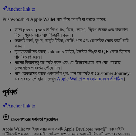
Anchor link to
Pushwoosh-এ Apple Wallet পাস দিয়ে আপনি যা করতে পারেন:
হাতে
না লিখে, রঙ, ফিল্ড, লোগো, স্ট্রিপ ইমেজ এবং বারকোড
pass.json
দিয়ে দৃশ্যমানভাবে পাস ডিজাইন করুন।
লয়ালটি কার্ড, কুপন, ইভেন্ট টিকিট, বোর্ডিং পাস এবং জেনেরিক স্টোর কার্ড তৈরি
করুন।
ব্যবহারকারীদের কাছে
ফাইল, ইনস্টল লিঙ্ক বা QR কোড হিসেবে
.pkpass
পাস বিতরণ করুন।
পাসের বিষয়বস্তু আপডেট করুন এবং যে ডিভাইসগুলো পাস যোগ করেছে
সেগুলোতে পরিবর্তন পৌঁছে দিন।
পাস হোল্ডারদের কাছে এককালীন পুশ, পাস আপডেট বা Customer Journey-
এর মাধ্যমে পৌঁছান। দেখুন
Apple Wallet পাস হোল্ডারদের বার্তা পাঠান
।
পূর্বশর্ত
Anchor link to
ডেভেলপারের সহায়তা প্রয়োজন
Apple Wallet পাস ইস্যু করার জন্য একটি Apple Developer অ্যাকাউন্ট এবং সাইনিং
সার্টিফিকেট প্রয়োজন। এককালীন সেটআপ সম্পন্ন করার জন্য এই বিভাগটি আপনার ডেভেলপার