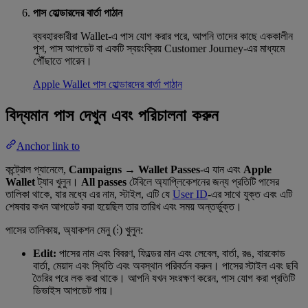
পাস হোল্ডারদের বার্তা পাঠান
ব্যবহারকারীরা Wallet-এ পাস যোগ করার পরে, আপনি তাদের কাছে এককালীন
পুশ, পাস আপডেট বা একটি স্বয়ংক্রিয় Customer Journey-এর মাধ্যমে
পৌঁছাতে পারেন।
Apple Wallet পাস হোল্ডারদের বার্তা পাঠান
বিদ্যমান পাস দেখুন এবং পরিচালনা করুন
Anchor link to
কন্ট্রোল প্যানেলে,
Campaigns → Wallet Passes
-এ যান এবং
Apple
Wallet
ট্যাব খুলুন।
All passes
টেবিলে অ্যাপ্লিকেশনের জন্য প্রতিটি পাসের
তালিকা থাকে, যার মধ্যে এর নাম, স্টাইল, এটি যে
User ID
-এর সাথে যুক্ত এবং এটি
শেষবার কখন আপডেট করা হয়েছিল তার তারিখ এবং সময় অন্তর্ভুক্ত।
পাসের তালিকায়, অ্যাকশন মেনু (⋮) খুলুন:
Edit:
পাসের নাম এবং বিবরণ, ফিল্ডের মান এবং লেবেল, বার্তা, রঙ, বারকোড
বার্তা, মেয়াদ এবং স্থিতি এবং অবস্থান পরিবর্তন করুন। পাসের স্টাইল এবং ছবি
তৈরির পরে লক করা থাকে। আপনি যখন সংরক্ষণ করেন, পাস যোগ করা প্রতিটি
ডিভাইস আপডেট পায়।