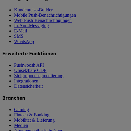
Kundenreise-Builder
Mobile Push-Benachrichtigungen
Web-Push-Benachrichtigungen
In-App-Messaging
E-Mail
SMS
WhatsApp
Erweiterte Funktionen
Pushwoosh API
Umsetzbare CDP
Zielgruppensegmentierung
Integrationen
Datensicherheit
Branchen
Gaming
Fintech & Banking
Mobilität & Lieferung
Medien
Abonnementbasierte Apps