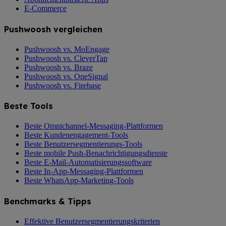
E-Commerce
Pushwoosh vergleichen
Pushwoosh vs. MoEngage
Pushwoosh vs. CleverTap
Pushwoosh vs. Braze
Pushwoosh vs. OneSignal
Pushwoosh vs. Firebase
Beste Tools
Beste Omnichannel-Messaging-Plattformen
Beste Kundenengagement-Tools
Beste Benutzersegmentierungs-Tools
Beste mobile Push-Benachrichtigungsdienste
Beste E-Mail-Automatisierungssoftware
Beste In-App-Messaging-Plattformen
Beste WhatsApp-Marketing-Tools
Benchmarks & Tipps
Effektive Benutzersegmentierungskriterien