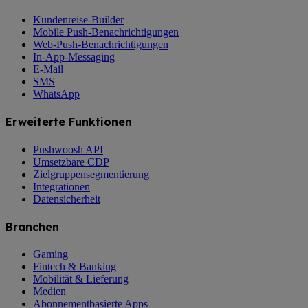
Kundenreise-Builder
Mobile Push-Benachrichtigungen
Web-Push-Benachrichtigungen
In-App-Messaging
E-Mail
SMS
WhatsApp
Erweiterte Funktionen
Pushwoosh API
Umsetzbare CDP
Zielgruppensegmentierung
Integrationen
Datensicherheit
Branchen
Gaming
Fintech & Banking
Mobilität & Lieferung
Medien
Abonnementbasierte Apps