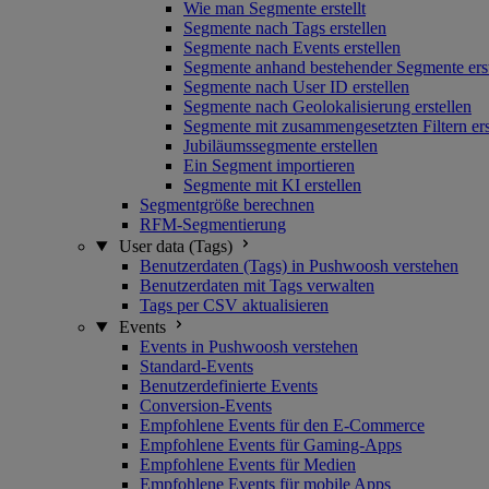
Wie man Segmente erstellt
Segmente nach Tags erstellen
Segmente nach Events erstellen
Segmente anhand bestehender Segmente erst
Segmente nach User ID erstellen
Segmente nach Geolokalisierung erstellen
Segmente mit zusammengesetzten Filtern ers
Jubiläumssegmente erstellen
Ein Segment importieren
Segmente mit KI erstellen
Segmentgröße berechnen
RFM-Segmentierung
User data (Tags)
Benutzerdaten (Tags) in Pushwoosh verstehen
Benutzerdaten mit Tags verwalten
Tags per CSV aktualisieren
Events
Events in Pushwoosh verstehen
Standard-Events
Benutzerdefinierte Events
Conversion-Events
Empfohlene Events für den E-Commerce
Empfohlene Events für Gaming-Apps
Empfohlene Events für Medien
Empfohlene Events für mobile Apps