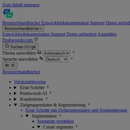
Zum Inhalt springen
Benutzerhandbücher
Entwicklerdokumentation
Support
Demo anford
Benutzerhandbücher
Entwicklerdokumentation
Support
Demo anfordern
Anmelden
Pushwoosh.com
Suchen
Strg
K
Thema auswählen
Sprache auswählen
Benutzerhandbücher
Versionshinweise
Erste Schritte
Pushwoosh AI
Kundenreise
Zielgruppendaten & Segmentierung
Erste Schritte mit Zielgruppendaten und Segmentierung
Segmentation
Segmente verstehen
Create segments