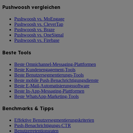
Pushwoosh vergleichen
Pushwoosh vs. MoEngage
Pushwoosh vs. CleverTap
Pushwoosh vs. Braze
Pushwoosh vs. OneSignal
Pushwoosh vs. Firebase
Beste Tools
Beste Omnichannel-Messaging-Plattformen
Beste Kundenengagement-Tools
Beste Benutzersegmentierungs-Tools
Beste mobile Push-Benachrichtigungsdienste
Beste E-Mail-Automatisierungssoftware
Beste In-App-Messaging-Plattformen
Beste WhatsApp-Marketing-Tools
Benchmarks & Tipps
Effektive Benutzersegmentierungskriterien
Push-Benachrichtigungs-CTR
Benutzerretentionsraten