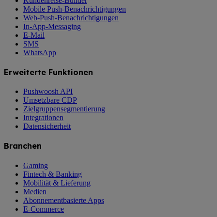
Kundenreise-Builder
Mobile Push-Benachrichtigungen
Web-Push-Benachrichtigungen
In-App-Messaging
E-Mail
SMS
WhatsApp
Erweiterte Funktionen
Pushwoosh API
Umsetzbare CDP
Zielgruppensegmentierung
Integrationen
Datensicherheit
Branchen
Gaming
Fintech & Banking
Mobilität & Lieferung
Medien
Abonnementbasierte Apps
E-Commerce