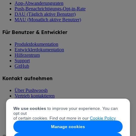
App-Abwanderungsraten
Push-Benachrichtigungs-Opt-in-Rate
DAU (Täglich aktive Benutzer)
MAU (Monatlich aktive Benutzer)
Für Benutzer & Entwickler
Produktdokumentation
Entwicklerdokumentation
Hilfezentrum
Support
GitHub
Kontakt aufnehmen
Über Pushwoosh
Vertrieb kontaktieren
Mit dem Support sprechen
Preise
We use cookies
to improve your experience. You can
Partner von Pushwoosh werden
opt out
Pushwoosh Partnerprogramm
of certain cookies. Find out more in our
Cookie Policy
.
Manage cookies