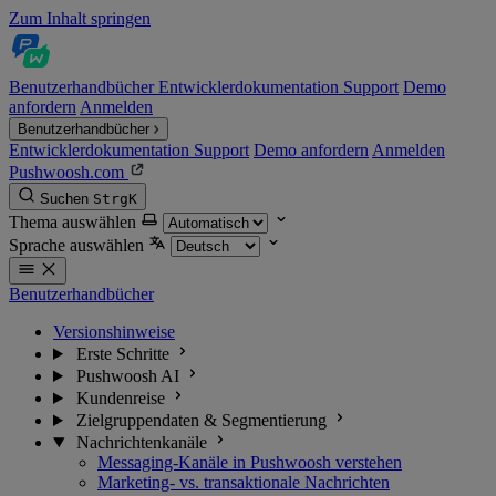
Zum Inhalt springen
Benutzerhandbücher
Entwicklerdokumentation
Support
Demo
anfordern
Anmelden
Benutzerhandbücher
Entwicklerdokumentation
Support
Demo anfordern
Anmelden
Pushwoosh.com
Suchen
Strg
K
Thema auswählen
Sprache auswählen
Benutzerhandbücher
Versionshinweise
Erste Schritte
Pushwoosh AI
Kundenreise
Zielgruppendaten & Segmentierung
Nachrichtenkanäle
Messaging-Kanäle in Pushwoosh verstehen
Marketing- vs. transaktionale Nachrichten