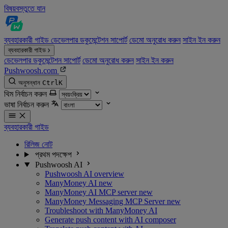
বিষয়বস্তুতে যান
ব্যবহারকারী গাইড
ডেভেলপার ডকুমেন্টেশন
সাপোর্ট
ডেমো অনুরোধ করুন
সাইন ইন করুন
ব্যবহারকারী গাইড
ডেভেলপার ডকুমেন্টেশন
সাপোর্ট
ডেমো অনুরোধ করুন
সাইন ইন করুন
Pushwoosh.com
অনুসন্ধান
Ctrl
K
থিম নির্বাচন করুন
ভাষা নির্বাচন করুন
ব্যবহারকারী গাইড
রিলিজ নোট
প্রথম পদক্ষেপ
Pushwoosh AI
Pushwoosh AI overview
ManyMoney AI
new
ManyMoney AI MCP server
new
ManyMoney Messaging MCP Server
new
Troubleshoot with ManyMoney AI
Generate push content with AI composer