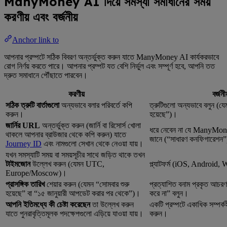
ManyMoney AI দিয়ে সমস্যা সমাধানের সময়
করণীয় এবং বর্জনীয়
Anchor link to
আপনার প্রম্পটে সঠিক বিবরণ অন্তর্ভুক্ত করুন যাতে ManyMoney AI কার্যকরভাবে
রোগ নির্ণয় করতে পারে। আপনার প্রম্পট যত বেশি নির্ভুল এবং সম্পূর্ণ হবে, আপনি তত
দ্রুত সমাধানে পৌঁছাতে পারবেন।
করণীয়
বর্জনীয
সঠিক ত্রুটি বার্তাগুলো
অন্যভাবে বলার পরিবর্তে কপি
ত্রুটিগুলো অন্যভাবে বলুন (য
করুন।
হয়েছে”)।
জার্নির URL
অন্তর্ভুক্ত করুন (জার্নি বা রিসোর্স খোলা
ধরে নেবেন না যে ManyMo
থাকলে আপনার ব্রাউজার থেকে কপি করুন) যাতে
জানে (“সাধারণ কনফিগারেশন
Journey ID
এবং নামগুলো সেখান থেকে নেওয়া যায়।
যখন সমস্যাটি সময় বা সময়সূচীর সাথে জড়িত থাকে তখন
টাইমজোন
উল্লেখ করুন (যেমন UTC,
প্ল্যাটফর্ম (iOS, Android, 
Europe/Moscow)।
প্রাসঙ্গিক তারিখ
শেয়ার করুন (যেমন “সোমবার শুরু
প্রত্যাশিত বনাম প্রকৃত আচরণ 
হয়েছে” বা “১৫ জানুয়ারী আপডেট করার পর থেকে”)।
করে না” বলুন।
আপনি ইতিমধ্যে কী চেষ্টা করেছেন
তা উল্লেখ করুন
একটি প্রম্পটে একাধিক সম্পর্ক
যাতে পুনরাবৃত্তিমূলক পদক্ষেপগুলো এড়িয়ে যাওয়া যায়।
করুন।