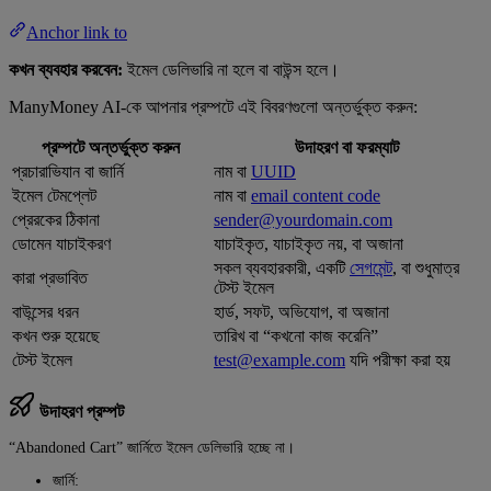
Anchor link to
কখন ব্যবহার করবেন:
ইমেল ডেলিভারি না হলে বা বাউন্স হলে।
ManyMoney AI-কে আপনার প্রম্পটে এই বিবরণগুলো অন্তর্ভুক্ত করুন:
প্রম্পটে অন্তর্ভুক্ত করুন
উদাহরণ বা ফরম্যাট
প্রচারাভিযান বা জার্নি
নাম বা
UUID
ইমেল টেমপ্লেট
নাম বা
email content code
প্রেরকের ঠিকানা
sender@yourdomain.com
ডোমেন যাচাইকরণ
যাচাইকৃত, যাচাইকৃত নয়, বা অজানা
সকল ব্যবহারকারী, একটি
সেগমেন্ট
, বা শুধুমাত্র
কারা প্রভাবিত
টেস্ট ইমেল
বাউন্সের ধরন
হার্ড, সফট, অভিযোগ, বা অজানা
কখন শুরু হয়েছে
তারিখ বা “কখনো কাজ করেনি”
টেস্ট ইমেল
test@example.com
যদি পরীক্ষা করা হয়
উদাহরণ প্রম্পট
“Abandoned Cart” জার্নিতে ইমেল ডেলিভারি হচ্ছে না।
জার্নি: