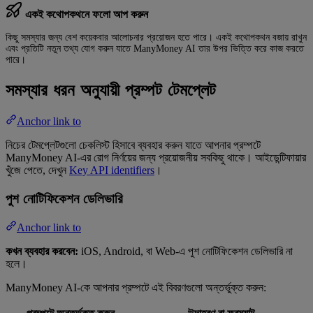
একই কথোপকথনে ফলো আপ করুন
কিছু সমস্যার জন্য বেশ কয়েকবার আলোচনার প্রয়োজন হতে পারে। একই কথোপকথন বজায় রাখুন
এবং প্রতিটি নতুন তথ্য যোগ করুন যাতে ManyMoney AI তার উপর ভিত্তি করে কাজ করতে
পারে।
সমস্যার ধরন অনুযায়ী প্রম্পট টেমপ্লেট
Anchor link to
নিচের টেমপ্লেটগুলো চেকলিস্ট হিসাবে ব্যবহার করুন যাতে আপনার প্রম্পটে
ManyMoney AI-এর রোগ নির্ণয়ের জন্য প্রয়োজনীয় সবকিছু থাকে। আইডেন্টিফায়ার
খুঁজে পেতে, দেখুন
Key API identifiers
।
পুশ নোটিফিকেশন ডেলিভারি
Anchor link to
কখন ব্যবহার করবেন:
iOS, Android, বা Web-এ পুশ নোটিফিকেশন ডেলিভারি না
হলে।
ManyMoney AI-কে আপনার প্রম্পটে এই বিবরণগুলো অন্তর্ভুক্ত করুন: