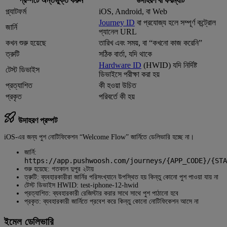
প্রম্পটে অন্তর্ভুক্ত করুন
উদাহরণ বা ফরম্যাট
প্ল্যাটফর্ম
iOS, Android, বা Web
Journey ID
বা প্রযোজ্য হলে সম্পূর্ণ কন্ট্রোল
জার্নি
প্যানেল URL
কখন শুরু হয়েছে
তারিখ এবং সময়, বা “কখনো কাজ করেনি”
ত্রুটি
সঠিক বার্তা, যদি থাকে
Hardware ID
(HWID) যদি নির্দিষ্ট
টেস্ট ডিভাইস
ডিভাইসে পরীক্ষা করা হয়
প্রত্যাশিত
কী হওয়া উচিত
প্রকৃত
পরিবর্তে কী হয়
উদাহরণ প্রম্পট
iOS-এর জন্য পুশ নোটিফিকেশন “Welcome Flow” জার্নিতে ডেলিভারি হচ্ছে না।
জার্নি:
https://app.pushwoosh.com/journeys/{APP_CODE}/{STA
শুরু হয়েছে: গতকাল দুপুর ২টায়
ত্রুটি: ব্যবহারকারীরা জার্নির পরিসংখ্যানে উপস্থিত হয় কিন্তু কোনো পুশ পাওয়া যায় না
টেস্ট ডিভাইস HWID: test-iphone-12-hwid
প্রত্যাশিত: ব্যবহারকারী রেজিস্টার করার সাথে সাথে পুশ পাঠানো হবে
প্রকৃত: ব্যবহারকারী জার্নিতে প্রবেশ করে কিন্তু কোনো নোটিফিকেশন আসে না
ইমেল ডেলিভারি