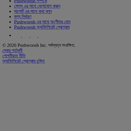
Pushwoosh সম্পর্কে
সেলস এর সাথে যোগাযোগ করুন
সাপোর্ট এর সাথে কথা বলুন
মূল্য নির্ধারণ
Pushwoosh এর সাথে অংশীদার হোন
Pushwoosh অ্যাফিলিয়েট প্রোগ্রাম
© 2026 Pushwoosh Inc. সর্বস্বত্ব সংরক্ষিত.
সেবার শর্তাবলী
গোপনীয়তা নীতি
অ্যাফিলিয়েট প্রোগ্রাম চুক্তি