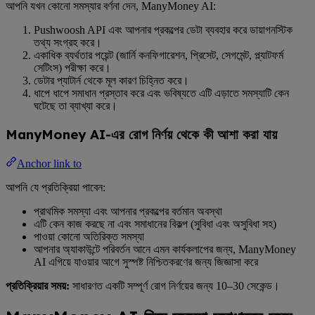
আপনি যখন কোনো সমস্যার বর্ণনা দেন, ManyMoney AI:
Pushwoosh API এবং আপনার প্রকল্পের ডেটা ব্যবহার করে ডায়াগনস্টিক
তথ্য সংগ্রহ করে।
একাধিক ব্যর্থতার পয়েন্ট (জার্নি কনফিগারেশন, প্রিসেট, সেগমেন্ট, প্ল্যাটফর্ম
সেটিংস) পরীক্ষা করে।
ডেটার প্যাটার্ন থেকে মূল কারণ চিহ্নিত করে।
ধাপে ধাপে সমাধান প্রস্তাব করে এবং ভবিষ্যতে এটি এড়াতে সমস্যাটি কেন
ঘটেছে তা ব্যাখ্যা করে।
ManyMoney AI-এর রোগ নির্ণয় থেকে কী আশা করা যায়
Anchor link to
আপনি যে প্রতিক্রিয়া পাবেন:
প্রাথমিক সমস্যা এবং আপনার প্রকল্পের বর্তমান অবস্থা
এটি কেন কাজ করছে না এবং সমাধানের বিকল্প (সুবিধা এবং অসুবিধা সহ)
পাওয়া কোনো অতিরিক্ত সমস্যা
আপনার অ্যাকাউন্টে পরিবর্তন আনে এমন কার্যকলাপের জন্য, ManyMoney
AI এগিয়ে যাওয়ার আগে সুস্পষ্ট নিশ্চিতকরণের জন্য জিজ্ঞাসা করে
প্রতিক্রিয়ার সময়:
সাধারণত একটি সম্পূর্ণ রোগ নির্ণয়ের জন্য 10–30 সেকেন্ড।