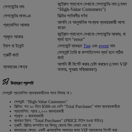
কন্ট্রোল প্যানেলে দেখানো সেগমেন্টের নাম (যেমন
সেগমেন্টের নাম
“High-Value Customers”)
সেগমেন্টের মানদণ্ড
ফিল্টার শর্তাবলীর বর্ণনা
আপনি যে আনুমানিক সংখ্যক ব্যবহারকারী আশা
প্রত্যাশিত আকার
করেন
কন্ট্রোল প্যানেলে দেখানো সেগমেন্টের আকার, বা
প্রকৃত আকার
ব্যর্থ হলে “error”
ট্যাগ বা ইভেন্ট
সেগমেন্টে ব্যবহৃত
Tag
এবং
event
নাম
সেগমেন্ট তৈরি বা কম্পাইলেশন ব্যর্থ হলে সঠিক
ত্রুটি বার্তা
বার্তা
আপনি কী টার্গেট করার চেষ্টা করছেন (যেমন VIP
ব্যবহারের ক্ষেত্র
অফার, পুনরায় সক্রিয়করণ)
উদাহরণ প্রম্পট
সেগমেন্ট প্রত্যাশিত ব্যবহারকারীদের সাথে মিলছে না।
সেগমেন্ট: “High-Value Customers”
ফিল্টার: গত ৯০ দিনে $500-এর বেশি “Total Purchases” থাকা ব্যবহারকারীরা
প্রত্যাশিত: প্রায় ১,০০০ ব্যবহারকারী
প্রকৃত: ০ ব্যবহারকারী
ব্যবহৃত ট্যাগ: “Total Purchases” (PRICE টাইপ হওয়া উচিত)
ত্রুটি: ফিল্টার কম্পাইল হয় কিন্তু কোনো মিল ফেরত দেয় না
ব্যবহারের ক্ষেত্র: একটি এক্সক্লুসিভ অফারের জন্য VIP গ্রাহকদের টার্গেট করা