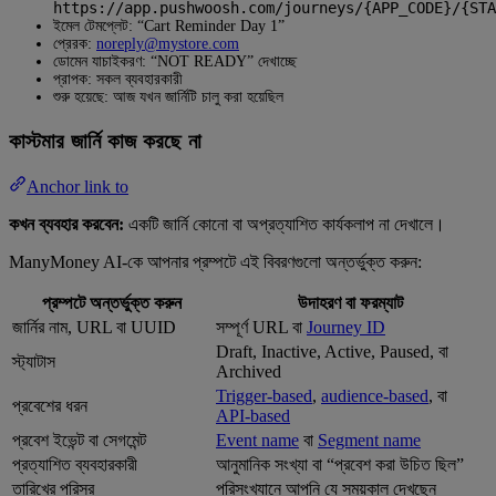
https://app.pushwoosh.com/journeys/{APP_CODE}/{STA
ইমেল টেমপ্লেট: “Cart Reminder Day 1”
প্রেরক:
noreply@mystore.com
ডোমেন যাচাইকরণ: “NOT READY” দেখাচ্ছে
প্রাপক: সকল ব্যবহারকারী
শুরু হয়েছে: আজ যখন জার্নিটি চালু করা হয়েছিল
কাস্টমার জার্নি কাজ করছে না
Anchor link to
কখন ব্যবহার করবেন:
একটি জার্নি কোনো বা অপ্রত্যাশিত কার্যকলাপ না দেখালে।
ManyMoney AI-কে আপনার প্রম্পটে এই বিবরণগুলো অন্তর্ভুক্ত করুন:
প্রম্পটে অন্তর্ভুক্ত করুন
উদাহরণ বা ফরম্যাট
জার্নির নাম, URL বা UUID
সম্পূর্ণ URL বা
Journey ID
Draft, Inactive, Active, Paused, বা
স্ট্যাটাস
Archived
Trigger-based
,
audience-based
, বা
প্রবেশের ধরন
API-based
প্রবেশ ইভেন্ট বা সেগমেন্ট
Event name
বা
Segment name
প্রত্যাশিত ব্যবহারকারী
আনুমানিক সংখ্যা বা “প্রবেশ করা উচিত ছিল”
তারিখের পরিসর
পরিসংখ্যানে আপনি যে সময়কাল দেখছেন