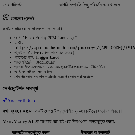
শেষ পরিবর্তন
আপনি সম্প্রতি কিছু পরিবর্তন করে থাকলে
উদাহরণ প্রম্পট
কাস্টমার জার্নি কোনো কার্যকলাপ দেখাচ্ছে না।
জার্নি: “Black Friday 2024 Campaign”
URL:
https://app.pushwoosh.com/journeys/{APP_CODE}/{STA
স্ট্যাটাস: Active (২ দিন আগে শুরু হয়েছে)
প্রবেশের ধরন: Trigger-based
প্রবেশ ইভেন্ট: “AddToCart”
প্রত্যাশিত: কমপক্ষে ১০০ জন ব্যবহারকারীর প্রবেশ করা উচিত ছিল
তারিখের পরিসর: গত ৭ দিন
শেষ পরিবর্তন: গতকাল পাঠানোর সময় পরিবর্তন করা হয়েছিল
সেগমেন্টেশন সমস্যা
Anchor link to
কখন ব্যবহার করবেন:
একটি সেগমেন্ট প্রত্যাশিত ব্যবহারকারীদের সাথে না মিললে।
ManyMoney AI-কে আপনার প্রম্পটে এই বিবরণগুলো অন্তর্ভুক্ত করুন:
প্রম্পটে অন্তর্ভুক্ত করুন
উদাহরণ বা ফরম্যাট