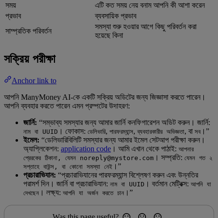
সময়
এটি কত সময় নেয় বনাম আপনি কী আশা করেন
প্রভাব
ব্যবসায়িক প্রভাব
সমস্যা শুরু হওয়ার আগে কিছু পরিবর্তন করা
সাম্প্রতিক পরিবর্তন
হয়েছে কিনা
সক্রিয় পরীক্ষা
Anchor link to
আপনি ManyMoney AI-কে একটি সক্রিয় অডিটের জন্য জিজ্ঞাসা করতে পারেন।
আপনি ব্যবহার করতে পারেন এমন প্রম্পটের উদাহরণ:
জার্নি:
“সম্ভাব্য সমস্যার জন্য আমার জার্নি কনফিগারেশন অডিট করুন। জার্নি:
। ফোকাস:
,
,
, বা
।”
নাম বা UUID
ডেলিভারি
পারফরম্যান্স
ব্যবহারকারীর অভিজ্ঞতা
সব
ইমেল:
“ডেলিভারিবিলিটি সমস্যার জন্য আমার ইমেল সেটআপ পরীক্ষা করুন।
অ্যাপ্লিকেশন:
application code
। আমি এখান থেকে পাঠাই:
আপনার
। সম্প্রতি:
প্রেরকের ঠিকানা, যেমন noreply@mystore.com
যেমন গত ২
।”
সপ্তাহে বাউন্স, বা কোনো সমস্যা নেই
প্রচারাভিযান:
“প্রচারাভিযানের পারফরম্যান্স বিশ্লেষণ করুন এবং উন্নতির
পরামর্শ দিন। জার্নি বা প্রচারাভিযান:
। বর্তমান মেট্রিক্স:
নাম বা UUID
আপনি যা
। লক্ষ্য:
।”
দেখছেন
আপনি যা অর্জন করতে চান
Was this page useful?