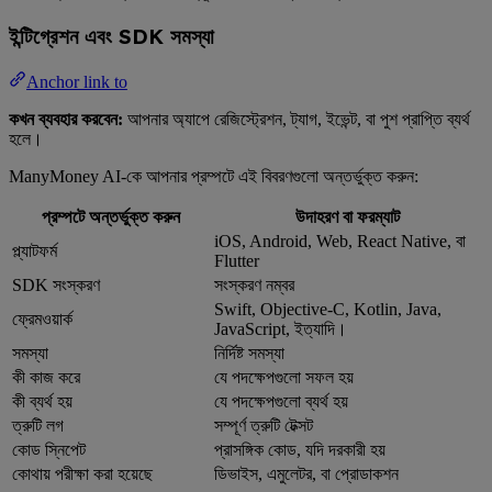
ইন্টিগ্রেশন এবং SDK সমস্যা
Anchor link to
কখন ব্যবহার করবেন:
আপনার অ্যাপে রেজিস্ট্রেশন, ট্যাগ, ইভেন্ট, বা পুশ প্রাপ্তি ব্যর্থ
হলে।
ManyMoney AI-কে আপনার প্রম্পটে এই বিবরণগুলো অন্তর্ভুক্ত করুন:
প্রম্পটে অন্তর্ভুক্ত করুন
উদাহরণ বা ফরম্যাট
iOS, Android, Web, React Native, বা
প্ল্যাটফর্ম
Flutter
SDK সংস্করণ
সংস্করণ নম্বর
Swift, Objective-C, Kotlin, Java,
ফ্রেমওয়ার্ক
JavaScript, ইত্যাদি।
সমস্যা
নির্দিষ্ট সমস্যা
কী কাজ করে
যে পদক্ষেপগুলো সফল হয়
কী ব্যর্থ হয়
যে পদক্ষেপগুলো ব্যর্থ হয়
ত্রুটি লগ
সম্পূর্ণ ত্রুটি টেক্সট
কোড স্নিপেট
প্রাসঙ্গিক কোড, যদি দরকারী হয়
কোথায় পরীক্ষা করা হয়েছে
ডিভাইস, এমুলেটর, বা প্রোডাকশন