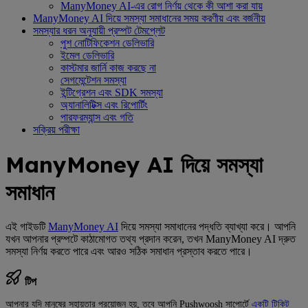
ManyMoney AI-এর রোগ নির্ণয় থেকে কী আশা করা যায়
ManyMoney AI দিয়ে সমস্যা সমাধানের সময় করণীয় এবং বর্জনীয়
সমস্যার ধরন অনুযায়ী প্রম্পট টেমপ্লেট
পুশ নোটিফিকেশন ডেলিভারি
ইমেল ডেলিভারি
কাস্টমার জার্নি কাজ করছে না
সেগমেন্টেশন সমস্যা
ইন্টিগ্রেশন এবং SDK সমস্যা
অ্যানালিটিক্স এবং রিপোর্টিং
পারফরম্যান্স এবং গতি
সক্রিয় পরীক্ষা
ManyMoney AI দিয়ে সমস্যা
সমাধান
এই গাইডটি
ManyMoney AI
দিয়ে সমস্যা সমাধানের পদ্ধতি ব্যাখ্যা করে। আপনি
যখন আপনার প্রম্পটে কাঠামোগত তথ্য প্রদান করেন, তখন ManyMoney AI দ্রুত
সমস্যা নির্ণয় করতে পারে এবং আরও সঠিক সমাধান প্রস্তাব করতে পারে।
টিপ
আপনার যদি মানুষের সহায়তার প্রয়োজন হয়, তবে আপনি Pushwoosh সাপোর্টে
একটি টিকিট