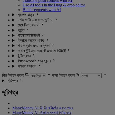
Translate push content with AI
Use AI tools in the Drag & drop editor
Build segments with AI
গ্রাহক যাত্রা
দর্শক ডেটা এবং সেগমেন্টেশন
মেসেজিং চ্যানেল
কন্টেন্ট
পার্সোনালাইজেশন
কিভাবে করবেন গাইড
পরিসংখ্যান এবং বিশ্লেষণ
অ্যাকাউন্ট ম্যানেজমেন্ট এবং সিকিউরিটি
ইন্টিগ্রেশন
Pushwoosh জ্ঞান কেন্দ্র
সমস্যা সমাধান
থিম নির্বাচন করুন
ভাষা নির্বাচন করুন
সূচিপত্র
সূচিপত্র
ManyMoney AI কী কী পরিদর্শন করতে পারে
ManyMoney AI কীভাবে সমস্যা নির্ণয় করে