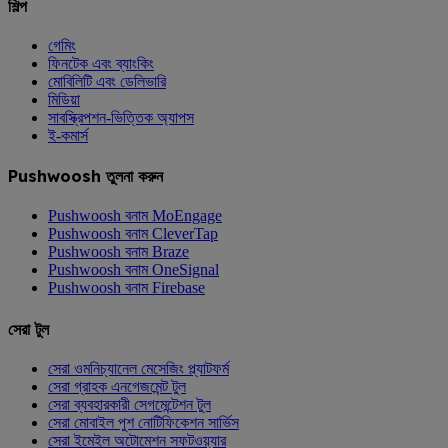
শিল্প
গেমিং
ফিনটেক এবং ব্যাংকিং
মোবিলিটি এবং ডেলিভারি
মিডিয়া
সাবস্ক্রিপশন-ভিত্তিক অ্যাপস
ই-কমার্স
Pushwoosh তুলনা করুন
Pushwoosh বনাম MoEngage
Pushwoosh বনাম CleverTap
Pushwoosh বনাম Braze
Pushwoosh বনাম OneSignal
Pushwoosh বনাম Firebase
সেরা টুল
সেরা ওমনিচ্যানেল মেসেজিং প্ল্যাটফর্ম
সেরা গ্রাহক এনগেজমেন্ট টুল
সেরা ব্যবহারকারী সেগমেন্টেশন টুল
সেরা মোবাইল পুশ নোটিফিকেশন সার্ভিস
সেরা ইমেইল অটোমেশন সফটওয়্যার