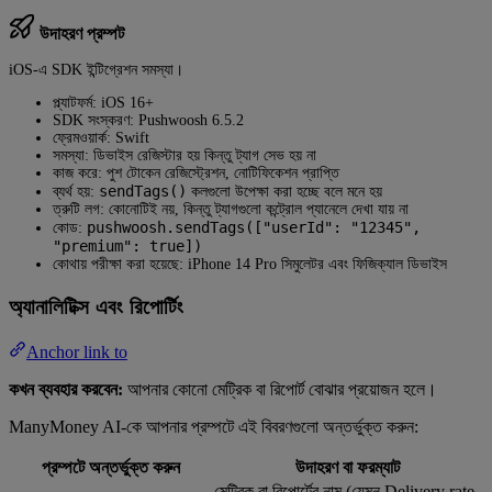
উদাহরণ প্রম্পট
iOS-এ SDK ইন্টিগ্রেশন সমস্যা।
প্ল্যাটফর্ম: iOS 16+
SDK সংস্করণ: Pushwoosh 6.5.2
ফ্রেমওয়ার্ক: Swift
সমস্যা: ডিভাইস রেজিস্টার হয় কিন্তু ট্যাগ সেভ হয় না
কাজ করে: পুশ টোকেন রেজিস্ট্রেশন, নোটিফিকেশন প্রাপ্তি
sendTags()
ব্যর্থ হয়:
কলগুলো উপেক্ষা করা হচ্ছে বলে মনে হয়
ত্রুটি লগ: কোনোটিই নয়, কিন্তু ট্যাগগুলো কন্ট্রোল প্যানেলে দেখা যায় না
pushwoosh.sendTags(["userId": "12345",
কোড:
"premium": true])
কোথায় পরীক্ষা করা হয়েছে: iPhone 14 Pro সিমুলেটর এবং ফিজিক্যাল ডিভাইস
অ্যানালিটিক্স এবং রিপোর্টিং
Anchor link to
কখন ব্যবহার করবেন:
আপনার কোনো মেট্রিক বা রিপোর্ট বোঝার প্রয়োজন হলে।
ManyMoney AI-কে আপনার প্রম্পটে এই বিবরণগুলো অন্তর্ভুক্ত করুন:
প্রম্পটে অন্তর্ভুক্ত করুন
উদাহরণ বা ফরম্যাট
মেট্রিক বা রিপোর্টের নাম (যেমন Delivery rate,