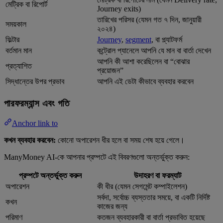
মেট্রিক বা রিপোর্ট
Journey exits)
তারিখের পরিসর (যেমন গত ৭ দিন, জানুয়ারী
সময়কাল
২০২৪)
ফিল্টার
Journey
,
segment
, বা প্ল্যাটফর্ম
বর্তমান মান
কন্ট্রোল প্যানেলে আপনি যে মান বা বার্তা দেখেন
আপনি কী আশা করেছিলেন বা “বোঝার
প্রত্যাশিত
প্রয়োজন”
সিদ্ধান্তের উপর প্রভাব
আপনি এই ডেটা কীভাবে ব্যবহার করবেন
পারফরম্যান্স এবং গতি
Anchor link to
কখন ব্যবহার করবেন:
কোনো অপারেশন ধীর হলে বা সময় শেষ হয়ে গেলে।
ManyMoney AI-কে আপনার প্রম্পটে এই বিবরণগুলো অন্তর্ভুক্ত করুন:
প্রম্পটে অন্তর্ভুক্ত করুন
উদাহরণ বা ফরম্যাট
অপারেশন
কী ধীর (যেমন সেগমেন্ট কম্পাইলেশন)
সর্বদা, সর্বোচ্চ ব্যস্ততার সময়ে, বা একটি নির্দিষ্ট
কখন
কাজের জন্য
পরিমাণ
কতজন ব্যবহারকারী বা বার্তা প্রভাবিত হয়েছে