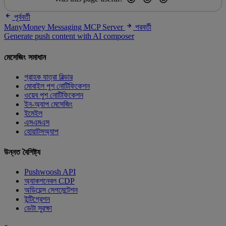
পূর্ববর্তী
ManyMoney Messaging MCP Server
পরবর্তী
Generate push content with AI composer
মেসেজিং সমাধান
গ্রাহক যাত্রা বিল্ডার
মোবাইল পুশ নোটিফিকেশন
ওয়েব পুশ নোটিফিকেশন
ইন-অ্যাপ মেসেজিং
ইমেইল
এসএমএস
হোয়াটসঅ্যাপ
উন্নত বৈশিষ্ট্য
Pushwoosh API
অ্যাকশনেবল CDP
অডিয়েন্স সেগমেন্টেশন
ইন্টিগ্রেশন
ডেটা সুরক্ষা