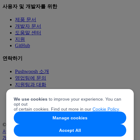
사용자 및 개발자를 위한
제품 문서
개발자 문서
도움말 센터
지원
GitHub
연락하기
Pushwoosh 소개
영업팀에 문의
지원팀과 대화
가격 책정
Pushwoosh와 파트너 되기
We use cookies
to improve your experience. You can
opt out
Pushwoosh 제휴 프로그램
of certain cookies. Find out more in our
Cookie Policy
.
Manage cookies
© 2026 Pushwoosh Inc. 모든 권리 보유.
Accept All
서비스 약관
개인정보 보호정책