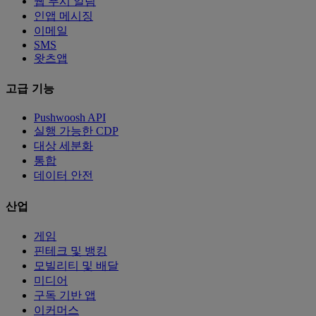
웹 푸시 알림
인앱 메시징
이메일
SMS
왓츠앱
고급 기능
Pushwoosh API
실행 가능한 CDP
대상 세분화
통합
데이터 안전
산업
게임
핀테크 및 뱅킹
모빌리티 및 배달
미디어
구독 기반 앱
이커머스