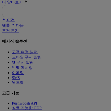
더 알아보기
이전
웹훅
다음
조건 분기
메시징 솔루션
고객 여정 빌더
모바일 푸시 알림
웹 푸시 알림
인앱 메시징
이메일
SMS
왓츠앱
고급 기능
Pushwoosh API
실행 가능한 CDP