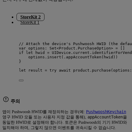
StoreKit 2
StoreKit 1
// Attach the device's Pushwoosh HWID (the defau
var
 options: 
Set
<Product.PurchaseOption> 
=
 []
if
let
 hwid 
=
 UIDevice.current.identifierForVend
options.
insert
(
.
appAccountToken
(
hwid
))
}
let
 result 
=
try
await
 product.
purchase
(
options
:
주의
PushwooshKeychain
앱이 Pushwoosh HWID를 재정의하는 경우(예:
appAccountToken
영구 HWID 모듈 또는 사용자 지정 값을 통해),
을
동일한 HWID로 설정해야 합니다. 토큰은 Pushwoosh의 기기 HWID와
일치해야 하며, 그렇지 않으면 이벤트를 귀속시킬 수 없습니다.