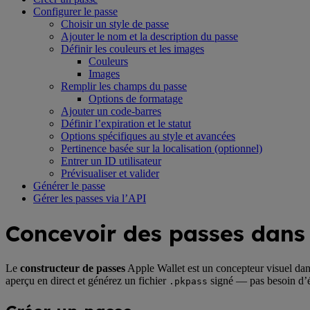
Configurer le passe
Choisir un style de passe
Ajouter le nom et la description du passe
Définir les couleurs et les images
Couleurs
Images
Remplir les champs du passe
Options de formatage
Ajouter un code-barres
Définir l’expiration et le statut
Options spécifiques au style et avancées
Pertinence basée sur la localisation (optionnel)
Entrer un ID utilisateur
Prévisualiser et valider
Générer le passe
Gérer les passes via l’API
Concevoir des passes dans 
Le
constructeur de passes
Apple Wallet est un concepteur visuel dan
aperçu en direct et générez un fichier
signé — pas besoin d’éc
.pkpass