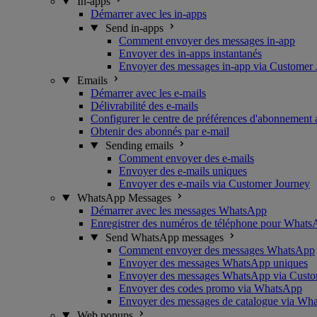
In-apps
Démarrer avec les in-apps
Send in-apps
Comment envoyer des messages in-app
Envoyer des in-apps instantanés
Envoyer des messages in-app via Customer
Emails
Démarrer avec les e-mails
Délivrabilité des e-mails
Configurer le centre de préférences d'abonnement 
Obtenir des abonnés par e-mail
Sending emails
Comment envoyer des e-mails
Envoyer des e-mails uniques
Envoyer des e-mails via Customer Journey
WhatsApp Messages
Démarrer avec les messages WhatsApp
Enregistrer des numéros de téléphone pour What
Send WhatsApp messages
Comment envoyer des messages WhatsApp
Envoyer des messages WhatsApp uniques
Envoyer des messages WhatsApp via Custo
Envoyer des codes promo via WhatsApp
Envoyer des messages de catalogue via Wh
Web popups