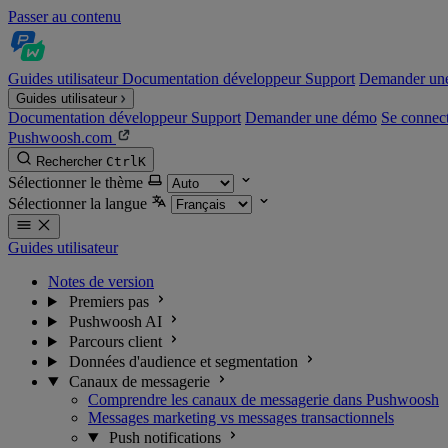
Passer au contenu
Guides utilisateur
Documentation développeur
Support
Demander un
Guides utilisateur
Documentation développeur
Support
Demander une démo
Se connec
Pushwoosh.com
Rechercher
Ctrl
K
Sélectionner le thème
Sélectionner la langue
Guides utilisateur
Notes de version
Premiers pas
Pushwoosh AI
Parcours client
Données d'audience et segmentation
Canaux de messagerie
Comprendre les canaux de messagerie dans Pushwoosh
Messages marketing vs messages transactionnels
Push notifications