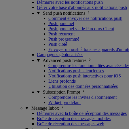
Démarrer avec les notifications push
Gérer votre base d'abonnés aux notifications push
Send push notifications
Comment envoyer des notifications push
Push ponctuel
Push ponctuel via le Parcours Client
Push récurrent
Push programmé
Push ciblé
Envoyer un push à tous les appareils d'un uti
Campagnes géolocalisées
Advanced push features
Comprendre les fonctionnalités avancées des
Notifications push silencieuses
Notifications push interactives pour iOS
Liens profonds
Utilisation des données personnalisées
Subscription Prompt
Comprendre les invites d'abonnement
Widget par défaut
Message Inbox
Démarrer avec la boîte de réception des messages
Boîte de réception des messages mobiles
Boîte de réception des messages web