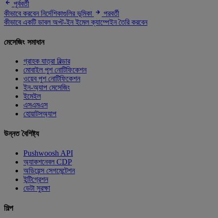
পূর্ববর্তী
কীভাবে করবেন নির্দেশিকাগুলির ভূমিকা
পরবর্তী
কীভাবে একটি ডাবল অপ্ট-ইন ইমেল ক্যাম্পেইন তৈরি করবেন
মেসেজিং সমাধান
গ্রাহক যাত্রা বিল্ডার
মোবাইল পুশ নোটিফিকেশন
ওয়েব পুশ নোটিফিকেশন
ইন-অ্যাপ মেসেজিং
ইমেইল
এসএমএস
হোয়াটসঅ্যাপ
উন্নত বৈশিষ্ট্য
Pushwoosh API
অ্যাকশনেবল CDP
অডিয়েন্স সেগমেন্টেশন
ইন্টিগ্রেশন
ডেটা সুরক্ষা
শিল্প