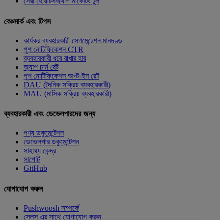
সেরা হোয়াটসঅ্যাপ মার্কেটিং টুল
বেঞ্চমার্ক এবং টিপস
কার্যকর ব্যবহারকারী সেগমেন্টেশন মানদণ্ড
পুশ নোটিফিকেশন CTR
ব্যবহারকারী ধরে রাখার হার
অ্যাপ চার্ন রেট
পুশ নোটিফিকেশন অপ্ট-ইন রেট
DAU (দৈনিক সক্রিয় ব্যবহারকারী)
MAU (মাসিক সক্রিয় ব্যবহারকারী)
ব্যবহারকারী এবং ডেভেলপারদের জন্য
পণ্য ডকুমেন্টেশন
ডেভেলপার ডকুমেন্টেশন
সাহায্য কেন্দ্র
সাপোর্ট
GitHub
যোগাযোগ করুন
Pushwoosh সম্পর্কে
সেলস এর সাথে যোগাযোগ করুন