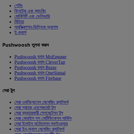
গেমিং
ফিনটেক এবং ব্যাংকিং
মোবিলিটি এবং ডেলিভারি
মিডিয়া
সাবস্ক্রিপশন-ভিত্তিক অ্যাপস
ই-কমার্স
Pushwoosh তুলনা করুন
Pushwoosh বনাম MoEngage
Pushwoosh বনাম CleverTap
Pushwoosh বনাম Braze
Pushwoosh বনাম OneSignal
Pushwoosh বনাম Firebase
সেরা টুল
সেরা ওমনিচ্যানেল মেসেজিং প্ল্যাটফর্ম
সেরা গ্রাহক এনগেজমেন্ট টুল
সেরা ব্যবহারকারী সেগমেন্টেশন টুল
সেরা মোবাইল পুশ নোটিফিকেশন সার্ভিস
সেরা ইমেইল অটোমেশন সফটওয়্যার
সেরা ইন-অ্যাপ মেসেজিং প্ল্যাটফর্ম