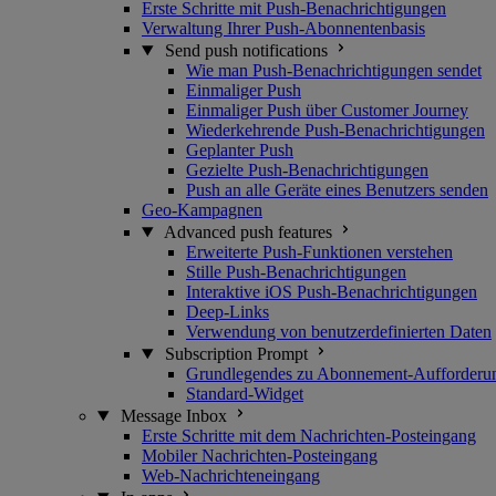
Erste Schritte mit Push-Benachrichtigungen
Verwaltung Ihrer Push-Abonnentenbasis
Send push notifications
Wie man Push-Benachrichtigungen sendet
Einmaliger Push
Einmaliger Push über Customer Journey
Wiederkehrende Push-Benachrichtigungen
Geplanter Push
Gezielte Push-Benachrichtigungen
Push an alle Geräte eines Benutzers senden
Geo-Kampagnen
Advanced push features
Erweiterte Push-Funktionen verstehen
Stille Push-Benachrichtigungen
Interaktive iOS Push-Benachrichtigungen
Deep-Links
Verwendung von benutzerdefinierten Daten
Subscription Prompt
Grundlegendes zu Abonnement-Aufforderu
Standard-Widget
Message Inbox
Erste Schritte mit dem Nachrichten-Posteingang
Mobiler Nachrichten-Posteingang
Web-Nachrichteneingang