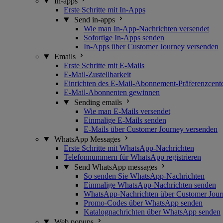
In-apps
Erste Schritte mit In-Apps
Send in-apps
Wie man In-App-Nachrichten versendet
Sofortige In-Apps senden
In-Apps über Customer Journey versenden
Emails
Erste Schritte mit E-Mails
E-Mail-Zustellbarkeit
Einrichten des E-Mail-Abonnement-Präferenzcent
E-Mail-Abonnenten gewinnen
Sending emails
Wie man E-Mails versendet
Einmalige E-Mails senden
E-Mails über Customer Journey versenden
WhatsApp Messages
Erste Schritte mit WhatsApp-Nachrichten
Telefonnummern für WhatsApp registrieren
Send WhatsApp messages
So senden Sie WhatsApp-Nachrichten
Einmalige WhatsApp-Nachrichten senden
WhatsApp-Nachrichten über Customer Jour
Promo-Codes über WhatsApp senden
Katalognachrichten über WhatsApp senden
Web popups