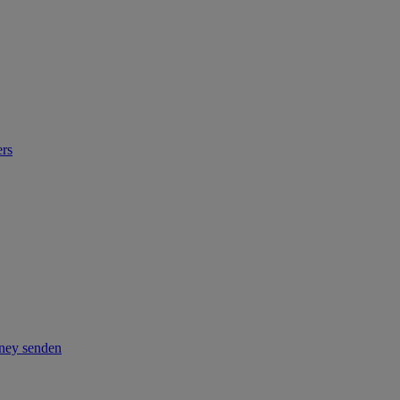
ers
ney senden