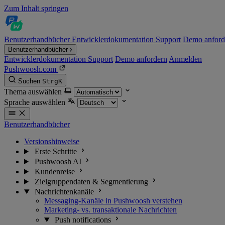
Zum Inhalt springen
Benutzerhandbücher
Entwicklerdokumentation
Support
Demo anford
Benutzerhandbücher
Entwicklerdokumentation
Support
Demo anfordern
Anmelden
Pushwoosh.com
Suchen
Strg
K
Thema auswählen
Sprache auswählen
Benutzerhandbücher
Versionshinweise
Erste Schritte
Pushwoosh AI
Kundenreise
Zielgruppendaten & Segmentierung
Nachrichtenkanäle
Messaging-Kanäle in Pushwoosh verstehen
Marketing- vs. transaktionale Nachrichten
Push notifications