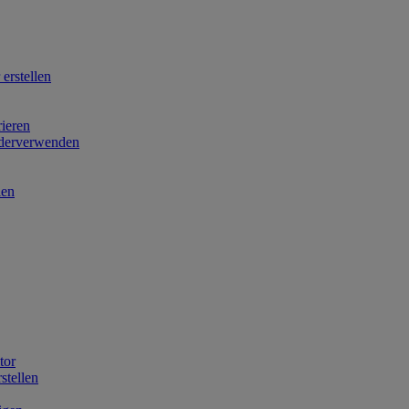
erstellen
rieren
ederverwenden
len
tor
stellen