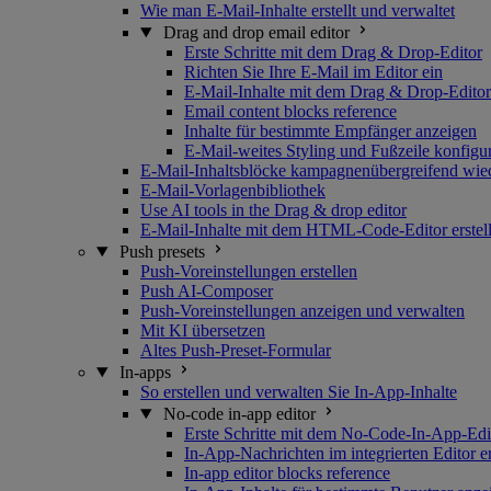
Wie man E-Mail-Inhalte erstellt und verwaltet
Drag and drop email editor
Erste Schritte mit dem Drag & Drop-Editor
Richten Sie Ihre E-Mail im Editor ein
E-Mail-Inhalte mit dem Drag & Drop-Editor 
Email content blocks reference
Inhalte für bestimmte Empfänger anzeigen
E-Mail-weites Styling und Fußzeile konfigu
E-Mail-Inhaltsblöcke kampagnenübergreifend wi
E-Mail-Vorlagenbibliothek
Use AI tools in the Drag & drop editor
E-Mail-Inhalte mit dem HTML-Code-Editor erstel
Push presets
Push-Voreinstellungen erstellen
Push AI-Composer
Push-Voreinstellungen anzeigen und verwalten
Mit KI übersetzen
Altes Push-Preset-Formular
In-apps
So erstellen und verwalten Sie In-App-Inhalte
No-code in-app editor
Erste Schritte mit dem No-Code-In-App-Edi
In-App-Nachrichten im integrierten Editor er
In-app editor blocks reference