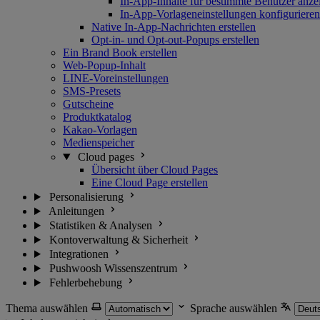
In-App-Inhalte für bestimmte Benutzer anze
In-App-Vorlageneinstellungen konfigurieren
Native In-App-Nachrichten erstellen
Opt-in- und Opt-out-Popups erstellen
Ein Brand Book erstellen
Web-Popup-Inhalt
LINE-Voreinstellungen
SMS-Presets
Gutscheine
Produktkatalog
Kakao-Vorlagen
Medienspeicher
Cloud pages
Übersicht über Cloud Pages
Eine Cloud Page erstellen
Personalisierung
Anleitungen
Statistiken & Analysen
Kontoverwaltung & Sicherheit
Integrationen
Pushwoosh Wissenszentrum
Fehlerbehebung
Thema auswählen
Sprache auswählen