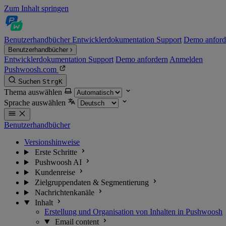
Zum Inhalt springen
Benutzerhandbücher
Entwicklerdokumentation
Support
Demo anford
Benutzerhandbücher
Entwicklerdokumentation
Support
Demo anfordern
Anmelden
Pushwoosh.com
Suchen
Strg
K
Thema auswählen
Sprache auswählen
Benutzerhandbücher
Versionshinweise
Erste Schritte
Pushwoosh AI
Kundenreise
Zielgruppendaten & Segmentierung
Nachrichtenkanäle
Inhalt
Erstellung und Organisation von Inhalten in Pushwoosh
Email content