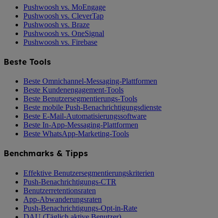
Pushwoosh vs. MoEngage
Pushwoosh vs. CleverTap
Pushwoosh vs. Braze
Pushwoosh vs. OneSignal
Pushwoosh vs. Firebase
Beste Tools
Beste Omnichannel-Messaging-Plattformen
Beste Kundenengagement-Tools
Beste Benutzersegmentierungs-Tools
Beste mobile Push-Benachrichtigungsdienste
Beste E-Mail-Automatisierungssoftware
Beste In-App-Messaging-Plattformen
Beste WhatsApp-Marketing-Tools
Benchmarks & Tipps
Effektive Benutzersegmentierungskriterien
Push-Benachrichtigungs-CTR
Benutzerretentionsraten
App-Abwanderungsraten
Push-Benachrichtigungs-Opt-in-Rate
DAU (Täglich aktive Benutzer)