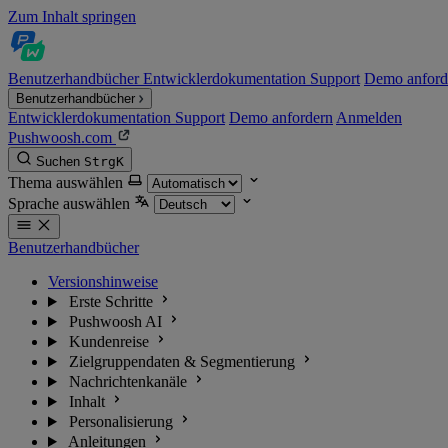
Zum Inhalt springen
Benutzerhandbücher
Entwicklerdokumentation
Support
Demo anford
Benutzerhandbücher
Entwicklerdokumentation
Support
Demo anfordern
Anmelden
Pushwoosh.com
Suchen
Strg
K
Thema auswählen
Sprache auswählen
Benutzerhandbücher
Versionshinweise
Erste Schritte
Pushwoosh AI
Kundenreise
Zielgruppendaten & Segmentierung
Nachrichtenkanäle
Inhalt
Personalisierung
Anleitungen