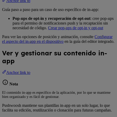
Anchor link to
Guía paso a paso para un caso de uso específico de in-app:
Pop-ups de opt-in y recuperación de opt-out
: cree pop-ups
para el permiso de notificaciones push y la recaptación sin
necesidad de código.
Crear pop-ups de opt-in y opt-out
Para ver las opciones de posición y animación, consulte
Configurar
el aspecto del in-app en el dispositivo
en la guía del editor integrado.
Ver y gestionar su contenido in-
app
Anchor link to
Nota
El contenido in-app es específico de la aplicación, por lo que se mantiene
bien organizado y es fácil de gestionar.
Pushwoosh mantiene sus plantillas in-app en un solo lugar, lo que
facilita su edición, reutilización o clonación para futuras campañas.