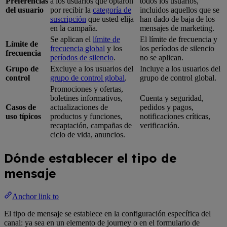
Preferencias
a los usuarios que optaron
todos los usuarios,
del usuario
por recibir la
categoría de
incluidos aquellos que se
suscripción
que usted elija
han dado de baja de los
en la campaña.
mensajes de marketing.
Se aplican el
límite de
El límite de frecuencia y
Límite de
frecuencia global
y los
los períodos de silencio
frecuencia
períodos de silencio
.
no se aplican.
Grupo de
Excluye a los usuarios del
Incluye a los usuarios del
control
grupo de control global
.
grupo de control global.
Promociones y ofertas,
boletines informativos,
Cuenta y seguridad,
Casos de
actualizaciones de
pedidos y pagos,
uso típicos
productos y funciones,
notificaciones críticas,
recaptación, campañas de
verificación.
ciclo de vida, anuncios.
Dónde establecer el tipo de
mensaje
Anchor link to
El tipo de mensaje se establece en la configuración específica del
canal: ya sea en un elemento de journey o en el formulario de