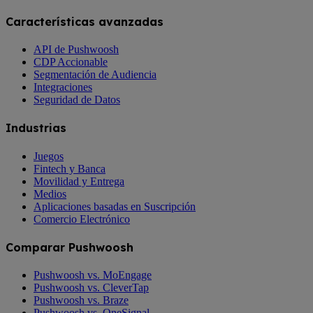
Características avanzadas
API de Pushwoosh
CDP Accionable
Segmentación de Audiencia
Integraciones
Seguridad de Datos
Industrias
Juegos
Fintech y Banca
Movilidad y Entrega
Medios
Aplicaciones basadas en Suscripción
Comercio Electrónico
Comparar Pushwoosh
Pushwoosh vs. MoEngage
Pushwoosh vs. CleverTap
Pushwoosh vs. Braze
Pushwoosh vs. OneSignal