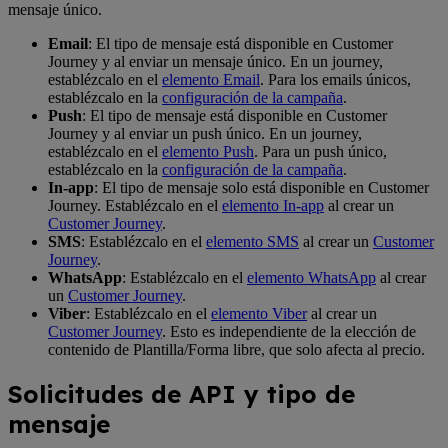
mensaje único.
Email
: El tipo de mensaje está disponible en Customer
Journey y al enviar un mensaje único. En un journey,
establézcalo en el
elemento Email
. Para los emails únicos,
establézcalo en la
configuración de la campaña
.
Push
: El tipo de mensaje está disponible en Customer
Journey y al enviar un push único. En un journey,
establézcalo en el
elemento Push
. Para un push único,
establézcalo en la
configuración de la campaña
.
In-app
: El tipo de mensaje solo está disponible en Customer
Journey. Establézcalo en el
elemento In-app
al crear un
Customer Journey
.
SMS
: Establézcalo en el
elemento SMS
al crear un
Customer
Journey
.
WhatsApp
: Establézcalo en el
elemento WhatsApp
al crear
un
Customer Journey
.
Viber
: Establézcalo en el
elemento Viber
al crear un
Customer Journey
. Esto es independiente de la elección de
contenido de Plantilla/Forma libre, que solo afecta al precio.
Solicitudes de API y tipo de
mensaje