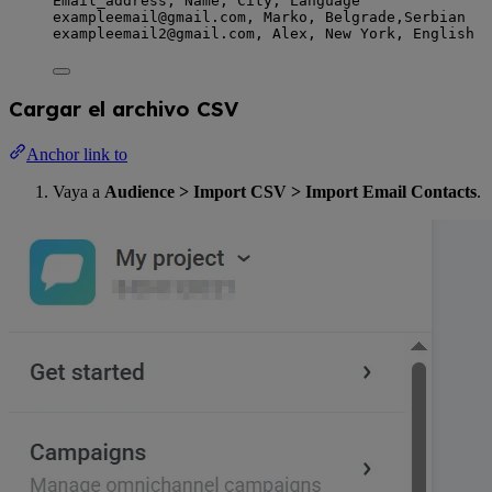
Email_address,
 Name,
 City,
 Language
exampleemail@gmail.com,
 Marko,
 Belgrade,
Serbian
exampleemail2@gmail.com,
 Alex,
 New York,
 English
Cargar el archivo CSV
Anchor link to
Vaya a
Audience > Import CSV > Import Email Contacts
.