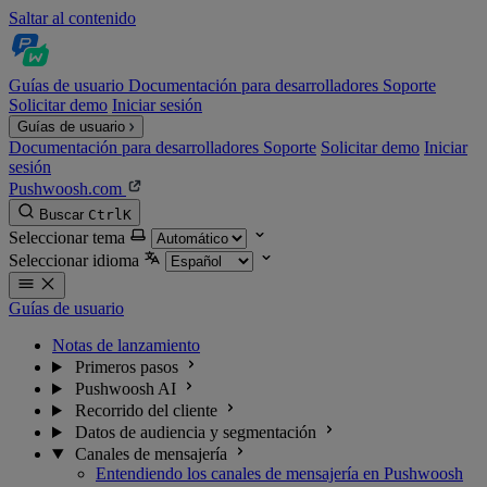
Saltar al contenido
Guías de usuario
Documentación para desarrolladores
Soporte
Solicitar demo
Iniciar sesión
Guías de usuario
Documentación para desarrolladores
Soporte
Solicitar demo
Iniciar
sesión
Pushwoosh.com
Buscar
Ctrl
K
Seleccionar tema
Seleccionar idioma
Guías de usuario
Notas de lanzamiento
Primeros pasos
Pushwoosh AI
Recorrido del cliente
Datos de audiencia y segmentación
Canales de mensajería
Entendiendo los canales de mensajería en Pushwoosh