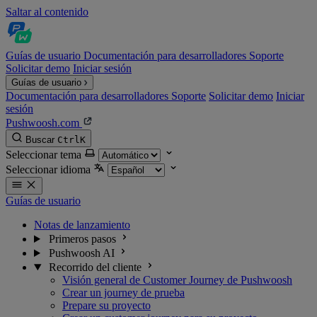
Saltar al contenido
Guías de usuario
Documentación para desarrolladores
Soporte
Solicitar demo
Iniciar sesión
Guías de usuario
Documentación para desarrolladores
Soporte
Solicitar demo
Iniciar
sesión
Pushwoosh.com
Buscar
Ctrl
K
Seleccionar tema
Seleccionar idioma
Guías de usuario
Notas de lanzamiento
Primeros pasos
Pushwoosh AI
Recorrido del cliente
Visión general de Customer Journey de Pushwoosh
Crear un journey de prueba
Prepare su proyecto