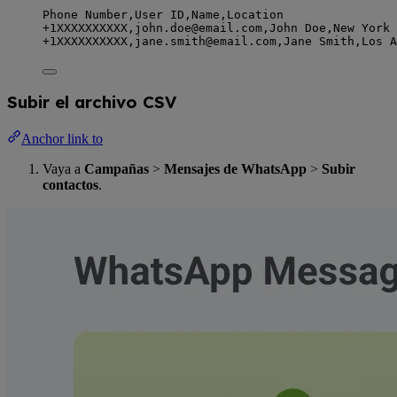
Phone Number,
User ID,
Name,
Location
+1XXXXXXXXXX,
john.doe@email.com,
John Doe,
New York
+1XXXXXXXXXX,
jane.smith@email.com,
Jane Smith,
Los A
Subir el archivo CSV
Anchor link to
Vaya a
Campañas
>
Mensajes de WhatsApp
>
Subir
contactos
.