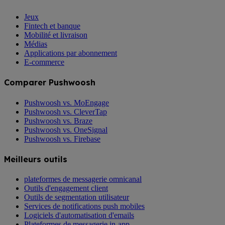
Jeux
Fintech et banque
Mobilité et livraison
Médias
Applications par abonnement
E-commerce
Comparer Pushwoosh
Pushwoosh vs. MoEngage
Pushwoosh vs. CleverTap
Pushwoosh vs. Braze
Pushwoosh vs. OneSignal
Pushwoosh vs. Firebase
Meilleurs outils
plateformes de messagerie omnicanal
Outils d'engagement client
Outils de segmentation utilisateur
Services de notifications push mobiles
Logiciels d'automatisation d'emails
Plateformes de messagerie in-app