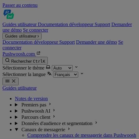
Passer au contenu
Guides utilisateur
Documentation développeur
Support
Demander
une démo
Se connecter
Guides utilisateur
Documentation développeur
Support
Demander une démo
Se
connecter
Pushwoosh.com
Rechercher
Ctrl
K
Sélectionner le thème
Sélectionner la langue
Guides utilisateur
Notes de version
Premiers pas
Pushwoosh AI
Parcours client
Données d'audience et segmentation
Canaux de messagerie
Comprendre les canaux de messagerie dans Pushwoosh