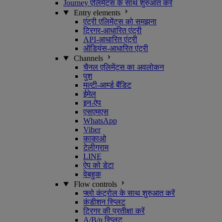
Journey एलिमेंट्स के साथ शुरुआत करें
Entry elements
एंट्री एलिमेंट्स को समझना
ट्रिगर-आधारित एंट्री
API-आधारित एंट्री
ऑडियंस-आधारित एंट्री
Channels
चैनल एलिमेंट्स का अवलोकन
पुश
मल्टी-आर्म्ड बैंडिट
ईमेल
इन-ऐप
एसएमएस
WhatsApp
Viber
काकाओ
टेलीग्राम
LINE
ऐप को डेटा
वेबहुक
Flow controls
फ्लो कंट्रोल के साथ शुरुआत करें
कंडीशन स्प्लिट
ट्रिगर की प्रतीक्षा करें
A/B/n स्प्लिट