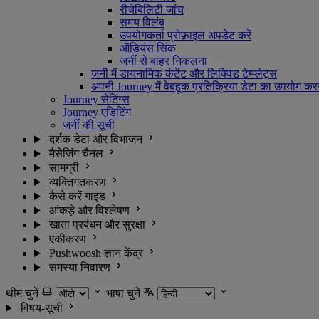
रीचेबिलिटी जांच
समय विलंब
उपयोगकर्ता प्रोफ़ाइल अपडेट करें
ऑडियंस सिंक
जर्नी से बाहर निकलना
जर्नी में डायनामिक कंटेंट और लिक्विड टेम्प्लेट्स
अपनी Journey में वेबहूक प्रतिक्रिया डेटा का उपयोग कर
Journey सेटिंग्स
Journey एडिटिंग
जर्नी की सूची
दर्शक डेटा और विभाजन
मैसेजिंग चैनल
सामग्री
व्यक्तिगतकरण
कैसे करें गाइड
आंकड़े और विश्लेषण
खाता प्रबंधन और सुरक्षा
एकीकरण
Pushwoosh ज्ञान केंद्र
समस्या निवारण
थीम चुनें
भाषा चुनें
विषय-सूची