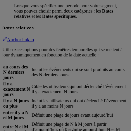
Lorsque vous spécifiez une période pour votre segment,
vous pouvez choisir parmi deux catégories : les
Dates
relatives
et les
Dates spécifiques
.
Dates relatives
Anchor link to
Utilisez ces options pour des fenêtres temporelles qui se mettent à
jour dynamiquement en fonction de la date actuelle :
au cours des
Inclut les événements qui se sont produits au cours
N derniers
des N derniers jours
jours
il y a
Cible les utilisateurs qui ont déclenché l’événement
exactement N
il y a exactement N jours
jours
il y a N jours
Inclut les utilisateurs qui ont déclenché l’événement
ou plus
il y a au moins N jours
entre il y a N
Définit une plage de jours avant aujourd’hui
et M jours
Définit une plage de N à M jours à partir
entre N et M
d’aujourd’hui, où 0 signifie aujourd’hui. N et M