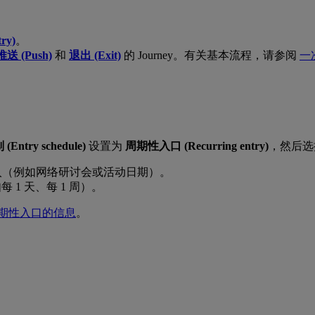
ry)
。
推送 (Push)
和
退出 (Exit)
的 Journey。有关基本流程，请参阅
一次
Entry schedule)
设置为
周期性入口 (Recurring entry)
，然后选
入（例如网络研讨会或活动日期）。
1 天、每 1 周）。
期性入口的信息
。