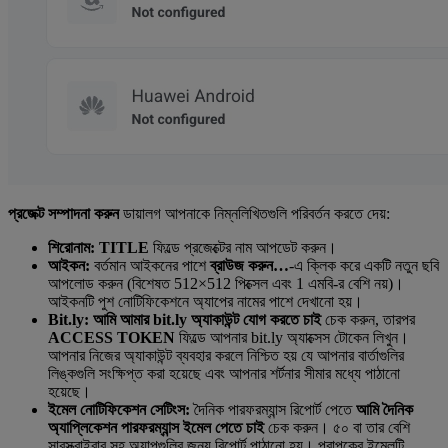
প্রজেক্ট সম্পাদনা করুন
ডায়ালগ আপনাকে নিম্নলিখিতগুলি পরিবর্তন করতে দেয়:
শিরোনাম:
TITLE
ফিল্ডে প্রজেক্টের নাম আপডেট করুন।
আইকন:
বর্তমান আইকনের পাশে
ব্রাউজ করুন…
-এ ক্লিক করে একটি নতুন ছবি
আপলোড করুন (বিশেষত 512×512 পিক্সেল এবং 1 এমবি-র বেশি নয়)।
আইকনটি পুশ নোটিফিকেশনে অ্যাপের নামের পাশে দেখানো হয়।
Bit.ly:
আমি আমার bit.ly অ্যাকাউন্ট যোগ করতে চাই
চেক করুন, তারপর
ACCESS TOKEN
ফিল্ডে আপনার bit.ly অ্যাক্সেস টোকেন লিখুন।
আপনার নিজের অ্যাকাউন্ট ব্যবহার করলে নিশ্চিত হয় যে আপনার বার্তাগুলির
লিঙ্কগুলি সংক্ষিপ্ত করা হয়েছে এবং আপনার শর্টনার সীমার মধ্যে পাঠানো
হয়েছে।
ইমেল নোটিফিকেশন সেটিংস:
দৈনিক পারফরম্যান্স রিপোর্ট পেতে
আমি দৈনিক
অ্যাপ্লিকেশন পারফরম্যান্স ইমেল পেতে চাই
চেক করুন। ৫০ বা তার বেশি
সাবস্ক্রাইবার সহ অ্যাপগুলির জন্য রিপোর্ট পাঠানো হয়। প্রাপকের ইমেলটি