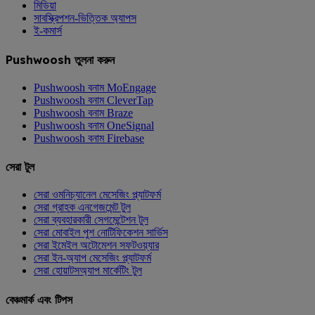
মিডিয়া
সাবস্ক্রিপশন-ভিত্তিক অ্যাপস
ই-কমার্স
Pushwoosh তুলনা করুন
Pushwoosh বনাম MoEngage
Pushwoosh বনাম CleverTap
Pushwoosh বনাম Braze
Pushwoosh বনাম OneSignal
Pushwoosh বনাম Firebase
সেরা টুল
সেরা ওমনিচ্যানেল মেসেজিং প্ল্যাটফর্ম
সেরা গ্রাহক এনগেজমেন্ট টুল
সেরা ব্যবহারকারী সেগমেন্টেশন টুল
সেরা মোবাইল পুশ নোটিফিকেশন সার্ভিস
সেরা ইমেইল অটোমেশন সফটওয়্যার
সেরা ইন-অ্যাপ মেসেজিং প্ল্যাটফর্ম
সেরা হোয়াটসঅ্যাপ মার্কেটিং টুল
বেঞ্চমার্ক এবং টিপস