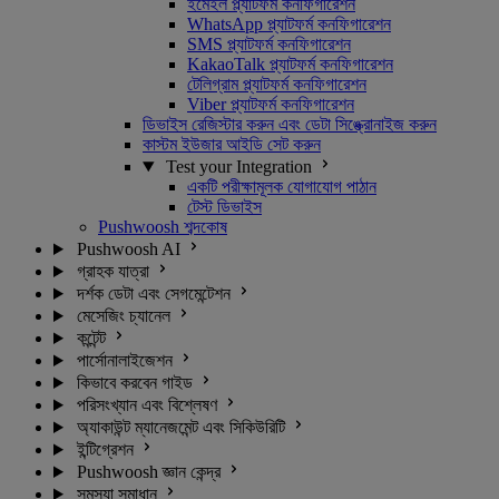
ইমেইল প্ল্যাটফর্ম কনফিগারেশন
WhatsApp প্ল্যাটফর্ম কনফিগারেশন
SMS প্ল্যাটফর্ম কনফিগারেশন
KakaoTalk প্ল্যাটফর্ম কনফিগারেশন
টেলিগ্রাম প্ল্যাটফর্ম কনফিগারেশন
Viber প্ল্যাটফর্ম কনফিগারেশন
ডিভাইস রেজিস্টার করুন এবং ডেটা সিঙ্ক্রোনাইজ করুন
কাস্টম ইউজার আইডি সেট করুন
Test your Integration
একটি পরীক্ষামূলক যোগাযোগ পাঠান
টেস্ট ডিভাইস
Pushwoosh শব্দকোষ
Pushwoosh AI
গ্রাহক যাত্রা
দর্শক ডেটা এবং সেগমেন্টেশন
মেসেজিং চ্যানেল
কন্টেন্ট
পার্সোনালাইজেশন
কিভাবে করবেন গাইড
পরিসংখ্যান এবং বিশ্লেষণ
অ্যাকাউন্ট ম্যানেজমেন্ট এবং সিকিউরিটি
ইন্টিগ্রেশন
Pushwoosh জ্ঞান কেন্দ্র
সমস্যা সমাধান