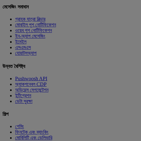
মেসেজিং সমাধান
গ্রাহক যাত্রা বিল্ডার
মোবাইল পুশ নোটিফিকেশন
ওয়েব পুশ নোটিফিকেশন
ইন-অ্যাপ মেসেজিং
ইমেইল
এসএমএস
হোয়াটসঅ্যাপ
উন্নত বৈশিষ্ট্য
Pushwoosh API
অ্যাকশনেবল CDP
অডিয়েন্স সেগমেন্টেশন
ইন্টিগ্রেশন
ডেটা সুরক্ষা
শিল্প
গেমিং
ফিনটেক এবং ব্যাংকিং
মোবিলিটি এবং ডেলিভারি