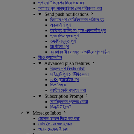
পুশ নোটিফিকেশন দিয়ে শুরু করা
আপনার পুশ সাবস্ক্রাইবার বেস পরিচালনা করা
Send push notifications
কিভাবে পুশ নোটিফিকেশন পাঠাতে হয়
এককালীন পুশ
কাস্টমার জার্নির মাধ্যমে এককালীন পুশ
পুনরাবৃত্তিমূলক পুশ
তফসিলভুক্ত পুশ
টার্গেটেড পুশ
ব্যবহারকারীর সমস্ত ডিভাইসে পুশ পাঠান
জিও ক্যাম্পেইন
Advanced push features
উন্নত পুশ ফিচার বোঝা
সাইলেন্ট পুশ নোটিফিকেশন
iOS ইন্টারেক্টিভ পুশ
ডিপ লিঙ্ক
কাস্টম ডেটা ব্যবহার করা
Subscription Prompt
সাবস্ক্রিপশন প্রম্পট বোঝা
ডিফল্ট উইজেট
Message Inbox
মেসেজ ইনবক্স দিয়ে শুরু করা
মোবাইল মেসেজ ইনবক্স
ওয়েব মেসেজ ইনবক্স