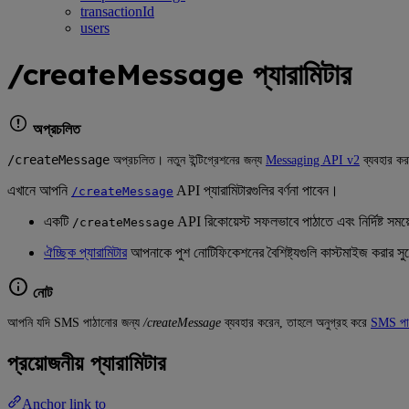
transactionId
users
/createMessage প্যারামিটার
অপ্রচলিত
/createMessage
অপ্রচলিত। নতুন ইন্টিগ্রেশনের জন্য
Messaging API v2
ব্যবহার করা
এখানে আপনি
API প্যারামিটারগুলির বর্ণনা পাবেন।
/createMessage
একটি
API রিকোয়েস্ট সফলভাবে পাঠাতে এবং নির্দিষ্ট সম
/createMessage
ঐচ্ছিক প্যারামিটার
আপনাকে পুশ নোটিফিকেশনের বৈশিষ্ট্যগুলি কাস্টমাইজ করার 
নোট
আপনি যদি SMS পাঠানোর জন্য
/createMessage
ব্যবহার করেন, তাহলে অনুগ্রহ করে
SMS পাঠা
প্রয়োজনীয় প্যারামিটার
Anchor link to