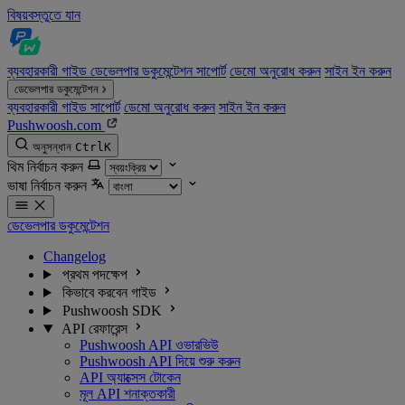
বিষয়বস্তুতে যান
ব্যবহারকারী গাইড
ডেভেলপার ডকুমেন্টেশন
সাপোর্ট
ডেমো অনুরোধ করুন
সাইন ইন করুন
ডেভেলপার ডকুমেন্টেশন
ব্যবহারকারী গাইড
সাপোর্ট
ডেমো অনুরোধ করুন
সাইন ইন করুন
Pushwoosh.com
অনুসন্ধান
Ctrl
K
থিম নির্বাচন করুন
ভাষা নির্বাচন করুন
ডেভেলপার ডকুমেন্টেশন
Changelog
প্রথম পদক্ষেপ
কিভাবে করবেন গাইড
Pushwoosh SDK
API রেফারেন্স
Pushwoosh API ওভারভিউ
Pushwoosh API দিয়ে শুরু করুন
API অ্যাক্সেস টোকেন
মূল API শনাক্তকারী