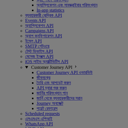
অ্যাপ্লিকেশন এবং সাবস্ক্রাইবার পরিসংখ্যান
In-app statistics
ব্যবহারকারী কেন্দ্রিক API
Events API
অ্যাপ্লিকেশন API
Campaigns API
অ্যাপ কনফিগারেশন API
ইমেল API
SMTP গেটওয়ে
টেস্ট ডিভাইস API
মেসেজ ইনবক্স API
iOS লাইভ অ্যাক্টিভিটিস API
Customer Journey API
Customer Journey API ওভারভিউ
জীবনচক্র
তৈরি এবং আপডেট করুন
API দ্বারা শুরু করুন
জার্নির পরিসংখ্যান পান
জার্নি থেকে ব্যবহারকারীদের সরান
Journey অবজেক্ট
পয়েন্ট রেফারেন্স
Scheduled requests
এসএমএস এপিআই
WhatsApp API