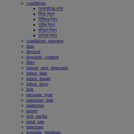
conditions
অপারেটরের বর্ণনা
স্ট্রিং ট্যাগ
ইন্টিজার ট্যাগ
তারিখ ট্যাগ
বুলিয়ান ট্যাগ
তালিকা ট্যাগ
conditions_operator
data
devices
dynamic_content
filter
ignore_user_timezone
inbox_date
inbox_image
inbox_days
link
message_type
minimize_link
platforms
preset
rich_media
send_rate
timezone
template_bindings