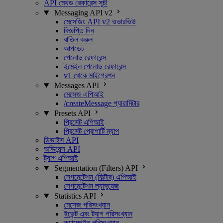
API মেথড রেফারেন্স সূচী
Messaging API v2
মেসেজিং API v2 ওভারভিউ
বিজ্ঞপ্তি দিন
বাতিল করুন
আপডেট
পেলোড রেফারেন্স
ইমেইল পেলোড রেফারেন্স
v1 থেকে মাইগ্রেশন
Messages API
মেসেজ এপিআই
/createMessage প্যারামিটার
Presets API
প্রিসেট এপিআই
প্রিসেট প্রোপার্টি ম্যাপ
ডিভাইস API
অডিয়েন্স API
ট্যাগ এপিআই
Segmentation (Filters) API
সেগমেন্টেশন (ফিল্টার) এপিআই
সেগমেন্টেশন ল্যাঙ্গুয়েজ
Statistics API
মেসেজ পরিসংখ্যান
ইভেন্ট এবং ট্যাগ পরিসংখ্যান
ক্যাম্পেইন পরিসংখ্যান