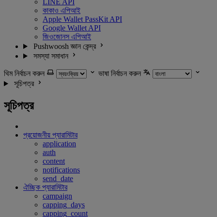
LINE API
কাকাও এপিআই
Apple Wallet PassKit API
Google Wallet API
জিওজোনস এপিআই
Pushwoosh জ্ঞান কেন্দ্র
সমস্যা সমাধান
থিম নির্বাচন করুন
ভাষা নির্বাচন করুন
সূচিপত্র
সূচিপত্র
প্রয়োজনীয় প্যারামিটার
application
auth
content
notifications
send_date
ঐচ্ছিক প্যারামিটার
campaign
capping_days
capping_count