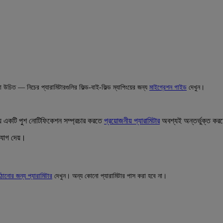
 উচিত — নিচের প্যারামিটারগুলির ফিল্ড-বাই-ফিল্ড ম্যাপিংয়ের জন্য
মাইগ্রেশন গাইড
দেখুন।
য়ে একটি পুশ নোটিফিকেশন সম্প্রচার করতে
প্রয়োজনীয় প্যারামিটার
অবশ্যই অন্তর্ভুক্ত কর
সুযোগ দেয়।
নোর জন্য প্যারামিটার
দেখুন। অন্য কোনো প্যারামিটার পাস করা হবে না।