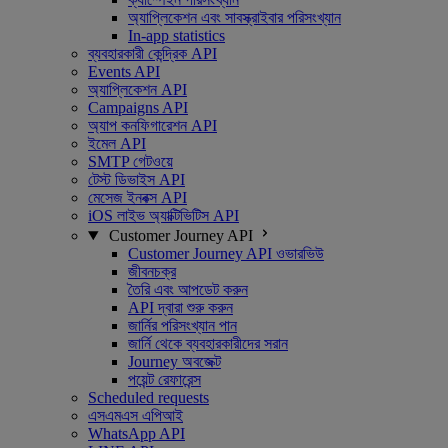
অ্যাপ্লিকেশন এবং সাবস্ক্রাইবার পরিসংখ্যান
In-app statistics
ব্যবহারকারী কেন্দ্রিক API
Events API
অ্যাপ্লিকেশন API
Campaigns API
অ্যাপ কনফিগারেশন API
ইমেল API
SMTP গেটওয়ে
টেস্ট ডিভাইস API
মেসেজ ইনবক্স API
iOS লাইভ অ্যাক্টিভিটিস API
Customer Journey API
Customer Journey API ওভারভিউ
জীবনচক্র
তৈরি এবং আপডেট করুন
API দ্বারা শুরু করুন
জার্নির পরিসংখ্যান পান
জার্নি থেকে ব্যবহারকারীদের সরান
Journey অবজেক্ট
পয়েন্ট রেফারেন্স
Scheduled requests
এসএমএস এপিআই
WhatsApp API