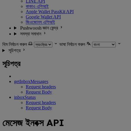
LINE API
কাকাও এপিআই
Apple Wallet PassKit API
Google Wallet API
জিওজোনস এপিআই
Pushwoosh জ্ঞান কেন্দ্র
সমস্যা সমাধান
থিম নির্বাচন করুন
ভাষা নির্বাচন করুন
সূচিপত্র
সূচিপত্র
getInboxMessages
Request headers
Request Body
inboxStatus
Request headers
Request Body
মেসেজ ইনবক্স API