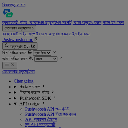
বিষয়বস্তুতে যান
ব্যবহারকারী গাইড
ডেভেলপার ডকুমেন্টেশন
সাপোর্ট
ডেমো অনুরোধ করুন
সাইন ইন করুন
ডেভেলপার ডকুমেন্টেশন
ব্যবহারকারী গাইড
সাপোর্ট
ডেমো অনুরোধ করুন
সাইন ইন করুন
Pushwoosh.com
অনুসন্ধান
Ctrl
K
থিম নির্বাচন করুন
ভাষা নির্বাচন করুন
ডেভেলপার ডকুমেন্টেশন
Changelog
প্রথম পদক্ষেপ
কিভাবে করবেন গাইড
Pushwoosh SDK
API রেফারেন্স
Pushwoosh API ওভারভিউ
Pushwoosh API দিয়ে শুরু করুন
API অ্যাক্সেস টোকেন
মূল API শনাক্তকারী