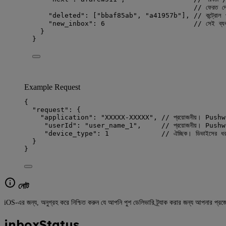
// ফেরত দেও
"deleted": ["bbaf85ab", "a41957b"], // কন্ট্রোল প্যানে
"new_inbox": 6                      // সেই ব্যবহারকারীর জ
}
}
Example Request
{
"request"
: {
"application"
: 
"
XXXXX-XXXXX
"
, 
// প্রয়োজনীয়। Pushw
"userId"
: 
"
user_name_1
"
,     
// প্রয়োজনীয়। Pushwo
"device_type"
: 
1
// ঐচ্ছিক। ডিভাইসের 
}
}
নোট
iOS-এর জন্য, অনুগ্রহ করে নিশ্চিত করুন যে আপনি পুশ ডেলিভারি ট্র্যাক করার জন্য আপনার প্রজ
inboxStatus