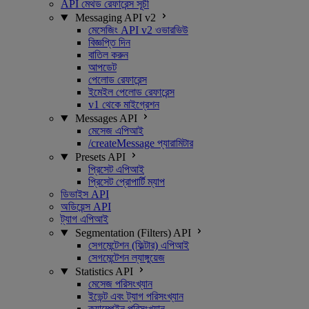
API মেথড রেফারেন্স সূচী
Messaging API v2
মেসেজিং API v2 ওভারভিউ
বিজ্ঞপ্তি দিন
বাতিল করুন
আপডেট
পেলোড রেফারেন্স
ইমেইল পেলোড রেফারেন্স
v1 থেকে মাইগ্রেশন
Messages API
মেসেজ এপিআই
/createMessage প্যারামিটার
Presets API
প্রিসেট এপিআই
প্রিসেট প্রোপার্টি ম্যাপ
ডিভাইস API
অডিয়েন্স API
ট্যাগ এপিআই
Segmentation (Filters) API
সেগমেন্টেশন (ফিল্টার) এপিআই
সেগমেন্টেশন ল্যাঙ্গুয়েজ
Statistics API
মেসেজ পরিসংখ্যান
ইভেন্ট এবং ট্যাগ পরিসংখ্যান
ক্যাম্পেইন পরিসংখ্যান