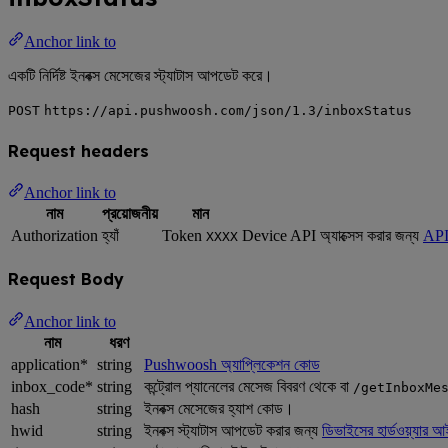
Anchor link to
একটি নির্দিষ্ট ইনবক্স মেসেজের স্ট্যাটাস আপডেট করে।
POST
https://api.pushwoosh.com/json/1.3/inboxStatus
Request headers
Anchor link to
নাম
প্রয়োজনীয়
মান
Authorization
হ্যাঁ
Token
Device API অ্যাক্সেস করার জন্য
API
XXXX
Request Body
Anchor link to
নাম
ধরণ
application*
string
Pushwoosh অ্যাপ্লিকেশন কোড
inbox_code*
string
কন্ট্রোল প্যানেলের মেসেজ বিবরণ থেকে বা
/getInboxMe
hash
string
ইনবক্স মেসেজের হ্যাশ কোড।
hwid
string
ইনবক্স স্ট্যাটাস আপডেট করার জন্য
ডিভাইসের হার্ডওয়্যার আ