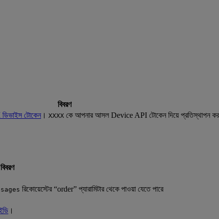
বিবরণ
 ডিভাইস টোকেন
।
কে আপনার আসল Device API টোকেন দিয়ে প্রতিস্থাপন ক
XXXX
বিবরণ
রিকোয়েস্টের “order” প্যারামিটার থেকে পাওয়া যেতে পারে
ssages
ইডি
।