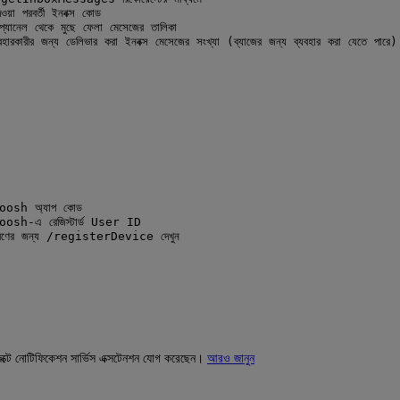
য়া পরবর্তী ইনবক্স কোড
ল থেকে মুছে ফেলা মেসেজের তালিকা
ন্য ডেলিভার করা ইনবক্স মেসেজের সংখ্যা (ব্যাজের জন্য ব্যবহার করা যেতে পারে)
oosh অ্যাপ কোড
osh-এ রেজিস্টার্ড User ID
ধরণের জন্য /registerDevice দেখুন
েক্টে নোটিফিকেশন সার্ভিস এক্সটেনশন যোগ করেছেন।
আরও জানুন