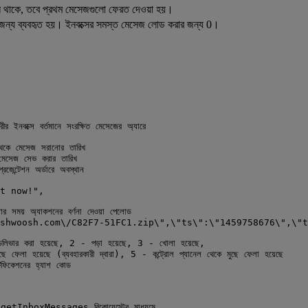
 খালি থাকে, তবে প্রথম মেসেজগুলো ফেরত দেওয়া হয়।
র জন্য ব্যবহৃত হয়। ইনবক্সের সমস্ত মেসেজ লোড করার জন্য 0।
সে বর্তমানে সংরক্ষিত মেসেজের অ্যারে
 মেসেজ সরানোর তারিখ
েজ সেভ করার তারিখ
টেশন অর্ডারে অবস্থান
t now!",
 অ্যাকশনের বর্ণনা দেওয়া পেলোড
shwoosh.com\/C82F7-51FC1.zip\",\"ts\":\"1459758676\",\"t
র করা হয়েছে, 2 - পড়া হয়েছে, 3 - খোলা হয়েছে,
 ফেলা হয়েছে (ব্যবহারকারী দ্বারা), 5 - কন্ট্রোল প্যানেল থেকে মুছে ফেলা হয়েছে
েশনের হ্যাশ কোড
InboxMessages রিকোয়েস্টের মাধ্যমে