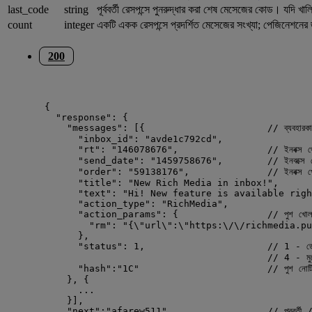
last_code
string
পূর্ববর্তী রেসপন্সে পুনরুদ্ধার করা শেষ মেসেজের কোড। যদি
count
integer
একটি একক রেসপন্সে প্রদর্শিত মেসেজের সংখ্যা; পেজিনেশনে
200
{
"response": {
"messages": [{                      // ব্যবহারকারীর ইনবক্
"inbox_id": "avde1c792cd",
"rt": "146078676",                // ইনবক্স থেকে
"send_date": "1459758676",        // ইনবক্সে মেস
"order": "59138176",              // ইনবক্স প্রেজেন্
"title": "New Rich Media in inbox!",
"text": "Hi! New feature is available righ
"action_type": "RichMedia",
"action_params": {                // পুশ খোলার সময়
"rm": "{\"url\":\"https:\/\/richmedia.pu
},
"status": 1,                      // 1 - ডেলিভা
// 4 - মুছে
"hash":"1C"                       // পুশ নোটিফিক
}, {
...
}],
"next":"afarew511",                 // পরবর্তী /get