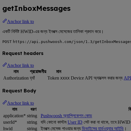
getInboxMessages
Anchor link to
একটি নির্দিষ্ট HWID-এর জন্য ইনবক্স মেসেজের তালিকা প্রদান করে।
POST
https://api.pushwoosh.com/json/1.3/getInboxMessage
Request headers
Anchor link to
নাম
প্রয়োজনীয়
মান
Authorization
হ্যাঁ
Token
Device API অ্যাক্সেস করার জন্য
API
XXXX
Request Body
Anchor link to
নাম
ধরণ
ব
application*
string
Pushwoosh অ্যাপ্লিকেশন কোড
userId*
string
যদি কোনো কাস্টম
User ID
সেট করা না থাকে, তবে HWID 
hwid
string
ইনবক্স মেসেজ পাওয়ার জন্য
ডিভাইসের হার্ডওয়্যার আইডি
।