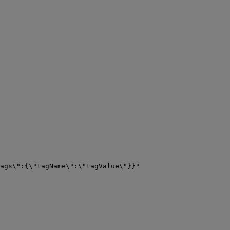
ags\":{\"tagName\":\"tagValue\"}}"