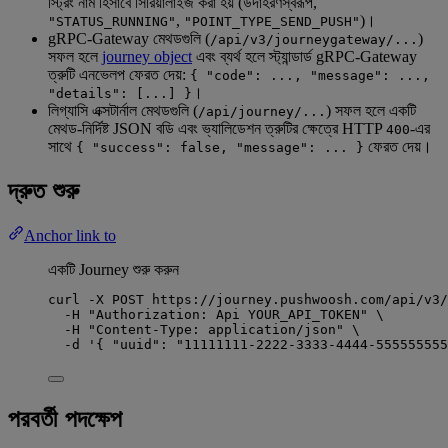
স্ট্রিং নাম হিসাবে সিরিয়ালাইজ করা হয় (উদাহরণস্বরূপ,
,
)।
"STATUS_RUNNING"
"POINT_TYPE_SEND_PUSH"
gRPC-Gateway মেথডগুলি (
)
/api/v3/journeygateway/...
সফল হলে
journey object
এবং ব্যর্থ হলে স্ট্যান্ডার্ড gRPC-Gateway
ত্রুটি এনভেলপ ফেরত দেয়:
{ "code": ..., "message": ...,
।
"details": [...] }
লিগ্যাসি এক্সটার্নাল মেথডগুলি (
) সফল হলে একটি
/api/journey/...
মেথড-নির্দিষ্ট JSON বডি এবং ভ্যালিডেশন ত্রুটির ক্ষেত্রে HTTP
-এর
400
সাথে
ফেরত দেয়।
{ "success": false, "message": ... }
দ্রুত শুরু
Anchor link to
একটি Journey শুরু করুন
curl
-X
POST
https://journey.pushwoosh.com/api/v3/
-H
"
Authorization: Api YOUR_API_TOKEN
"
\
-H
"
Content-Type: application/json
"
\
-d
'
{ "uuid": "11111111-2222-3333-4444-555555555
পরবর্তী পদক্ষেপ