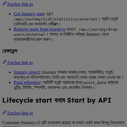
Anchor link to
Get Journey stats
:
GET
। প্রতি-পয়েন্ট
/api/journey/{id}/statistics/external
ডেলিভারি এবং কনভার্সন মেট্রিক্স।
Remove users from journeys
:
POST /api/journey/drop-
। সমস্ত বা নির্বাচিত সক্রিয় Journey থেকে
users/external
ব্যবহারকারীদের ড্রপ করুন।
রেফারেন্স
Anchor link to
Journey object
: Journey সংজ্ঞার আকার (তথ্য, প্যারামিটার, পয়েন্ট,
মন্তব্য) যা লাইফসাইকেল, তৈরি এবং আপডেট মেথড দ্বারা ফেরত দেওয়া হয়।
Point reference
: প্রতিটি পয়েন্ট প্রকারের জন্য
কাঠামো:
point_data
এন্ট্রি, টাইমিং, স্প্লিটিং, অ্যাকশন এবং মেসেজিং উপাদান।
Lifecycle start বনাম Start by API
Anchor link to
Customer Journey-তে দুটি অপারেশন রয়েছে যা শুনতে একই রকম কিন্তু ভিন্নভাবে