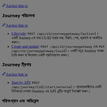
Anchor link to
Journey পরিচালনা
Anchor link to
Lifecycle
:
।
POST /api/v3/journeygateway/{action}
একটি Journey-কে তার UUID দ্বারা শুরু, বিরতি, শেষ, ড্রাফট বা আর্কাইভ
করুন।
Create and update
:
এবং
POST /api/v3/journeygateway
PUT
। একটি নতুন Journey সংজ্ঞা
/api/v3/journeygateway/{uuid}
তৈরি করুন বা বিদ্যমান একটি প্রতিস্থাপন করুন।
Journey ট্রিগার
Anchor link to
Start by API
:
POST
। ব্যবহারকারীদের একটি
/api/journey/{id}/start/external
ইতিমধ্যে চলমান Journey-এর API এন্ট্রি পয়েন্টে ইনজেক্ট করুন।
পরিসংখ্যান এবং অডিয়েন্স