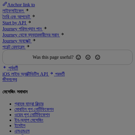
Anchor link to
লাইফসাইকেল
তৈরি এবং আপডেট
Start by API
Journey পরিসংখ্যান পান
Journey থেকে ব্যবহারকারীদের সরান
Journey অবজেক্ট
পয়েন্ট রেফারেন্স
Was this page useful?
পূর্ববর্তী
iOS লাইভ অ্যাক্টিভিটিস API
পরবর্তী
জীবনচক্র
মেসেজিং সমাধান
গ্রাহক যাত্রা বিল্ডার
মোবাইল পুশ নোটিফিকেশন
ওয়েব পুশ নোটিফিকেশন
ইন-অ্যাপ মেসেজিং
ইমেইল
এসএমএস