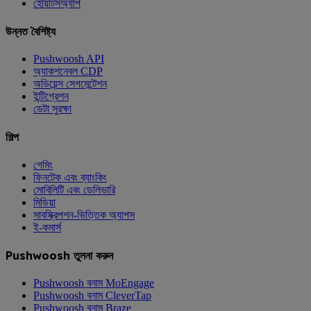
হোয়াটসঅ্যাপ
উন্নত বৈশিষ্ট্য
Pushwoosh API
অ্যাকশনেবল CDP
অডিয়েন্স সেগমেন্টেশন
ইন্টিগ্রেশন
ডেটা সুরক্ষা
শিল্প
গেমিং
ফিনটেক এবং ব্যাংকিং
মোবিলিটি এবং ডেলিভারি
মিডিয়া
সাবস্ক্রিপশন-ভিত্তিক অ্যাপস
ই-কমার্স
Pushwoosh তুলনা করুন
Pushwoosh বনাম MoEngage
Pushwoosh বনাম CleverTap
Pushwoosh বনাম Braze