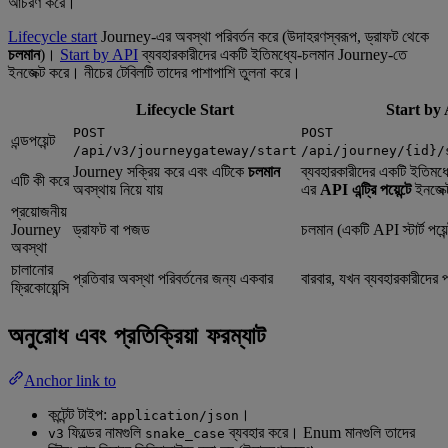
আচরণ করে।
Lifecycle start
Journey-এর অবস্থা পরিবর্তন করে (উদাহরণস্বরূপ, ড্রাফট থেকে
চলমান
)।
Start by API
ব্যবহারকারীদের একটি ইতিমধ্যে-চলমান Journey-তে
ইনজেক্ট করে। নীচের টেবিলটি তাদের পাশাপাশি তুলনা করে।
Lifecycle Start
Start by
POST
POST
এন্ডপয়েন্ট
/api/v3/journeygateway/start
/api/journey/{id}/
Journey সক্রিয় করে এবং এটিকে
চলমান
ব্যবহারকারীদের একটি ইতিমধ
এটি কী করে
অবস্থায় নিয়ে যায়
এর
API এন্ট্রি পয়েন্টে
ইনজেক্
প্রয়োজনীয়
Journey
ড্রাফট বা পজড
চলমান (একটি API স্টার্ট পয়েন
অবস্থা
চালানোর
প্রতিবার অবস্থা পরিবর্তনের জন্য একবার
বারবার, যখন ব্যবহারকারীদের
ফ্রিকোয়েন্সি
অনুরোধ এবং প্রতিক্রিয়া ফরম্যাট
Anchor link to
কন্টেন্ট টাইপ:
।
application/json
ফিল্ডের নামগুলি
ব্যবহার করে। Enum মানগুলি তাদের
v3
snake_case