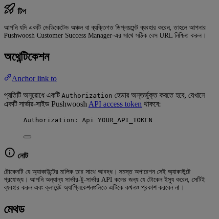
টিপ
আপনি যদি একটি ডেডিকেটেড অঞ্চল বা ব্যক্তিগত ডিপ্লয়মেন্ট ব্যবহার করেন, তাহলে আপনার
Pushwoosh Customer Success Manager-এর সাথে সঠিক বেস URL নিশ্চিত করুন।
অথেন্টিকেশন
Anchor link to
প্রতিটি অনুরোধে একটি
হেডার অন্তর্ভুক্ত করতে হবে, যেখানে
Authorization
একটি সার্ভার-সাইড Pushwoosh
API access token
থাকবে:
Authorization: Api YOUR_API_TOKEN
নোট
টোকেনটি যে অ্যাকাউন্টের মালিক তার সাথে আবদ্ধ। সমস্ত অপারেশন সেই অ্যাকাউন্টে
প্রযোজ্য। আপনি অন্যান্য সার্ভার-টু-সার্ভার API কলের জন্য যে টোকেন ইস্যু করেন, সেটিই
ব্যবহার করুন এবং ক্লায়েন্ট অ্যাপ্লিকেশনগুলিতে এটিকে কখনও প্রকাশ করবেন না।
মেথড