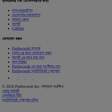
ব্যবহারকারী এবং ডেভেলপারদের জন্য
পণ্য ডকুমেন্টেশন
ডেভেলপার ডকুমেন্টেশন
সাহায্য কেন্দ্র
সাপোর্ট
GitHub
যোগাযোগ করুন
Pushwoosh সম্পর্কে
সেলস এর সাথে যোগাযোগ করুন
সাপোর্ট এর সাথে কথা বলুন
মূল্য নির্ধারণ
Pushwoosh এর সাথে অংশীদার হোন
Pushwoosh অ্যাফিলিয়েট প্রোগ্রাম
© 2026 Pushwoosh Inc. সর্বস্বত্ব সংরক্ষিত.
সেবার শর্তাবলী
গোপনীয়তা নীতি
অ্যাফিলিয়েট প্রোগ্রাম চুক্তি