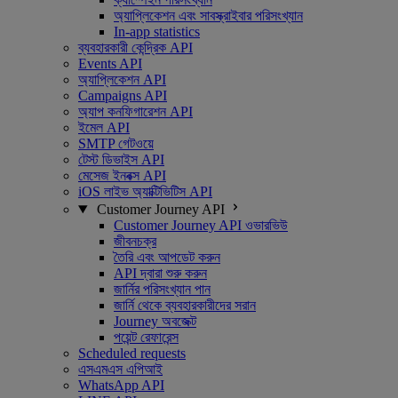
অ্যাপ্লিকেশন এবং সাবস্ক্রাইবার পরিসংখ্যান
In-app statistics
ব্যবহারকারী কেন্দ্রিক API
Events API
অ্যাপ্লিকেশন API
Campaigns API
অ্যাপ কনফিগারেশন API
ইমেল API
SMTP গেটওয়ে
টেস্ট ডিভাইস API
মেসেজ ইনবক্স API
iOS লাইভ অ্যাক্টিভিটিস API
Customer Journey API
Customer Journey API ওভারভিউ
জীবনচক্র
তৈরি এবং আপডেট করুন
API দ্বারা শুরু করুন
জার্নির পরিসংখ্যান পান
জার্নি থেকে ব্যবহারকারীদের সরান
Journey অবজেক্ট
পয়েন্ট রেফারেন্স
Scheduled requests
এসএমএস এপিআই
WhatsApp API