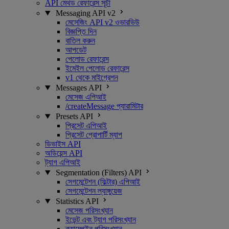
API মেথড রেফারেন্স সূচী
Messaging API v2
মেসেজিং API v2 ওভারভিউ
বিজ্ঞপ্তি দিন
বাতিল করুন
আপডেট
পেলোড রেফারেন্স
ইমেইল পেলোড রেফারেন্স
v1 থেকে মাইগ্রেশন
Messages API
মেসেজ এপিআই
/createMessage প্যারামিটার
Presets API
প্রিসেট এপিআই
প্রিসেট প্রোপার্টি ম্যাপ
ডিভাইস API
অডিয়েন্স API
ট্যাগ এপিআই
Segmentation (Filters) API
সেগমেন্টেশন (ফিল্টার) এপিআই
সেগমেন্টেশন ল্যাঙ্গুয়েজ
Statistics API
মেসেজ পরিসংখ্যান
ইভেন্ট এবং ট্যাগ পরিসংখ্যান
ক্যাম্পেইন পরিসংখ্যান