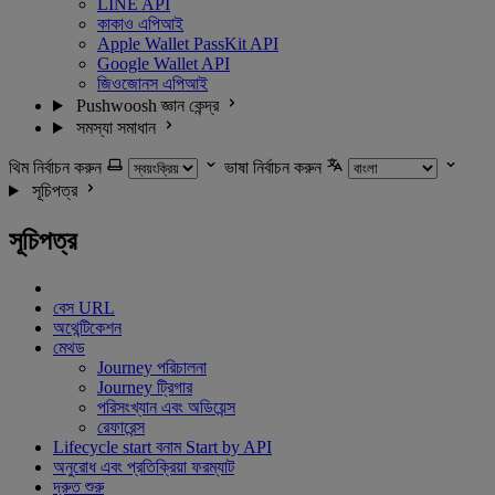
LINE API
কাকাও এপিআই
Apple Wallet PassKit API
Google Wallet API
জিওজোনস এপিআই
Pushwoosh জ্ঞান কেন্দ্র
সমস্যা সমাধান
থিম নির্বাচন করুন
ভাষা নির্বাচন করুন
সূচিপত্র
সূচিপত্র
বেস URL
অথেন্টিকেশন
মেথড
Journey পরিচালনা
Journey ট্রিগার
পরিসংখ্যান এবং অডিয়েন্স
রেফারেন্স
Lifecycle start বনাম Start by API
অনুরোধ এবং প্রতিক্রিয়া ফরম্যাট
দ্রুত শুরু