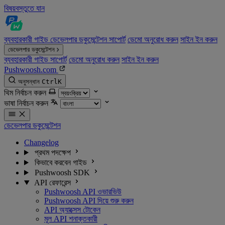
বিষয়বস্তুতে যান
ব্যবহারকারী গাইড
ডেভেলপার ডকুমেন্টেশন
সাপোর্ট
ডেমো অনুরোধ করুন
সাইন ইন করুন
ডেভেলপার ডকুমেন্টেশন
ব্যবহারকারী গাইড
সাপোর্ট
ডেমো অনুরোধ করুন
সাইন ইন করুন
Pushwoosh.com
অনুসন্ধান
Ctrl
K
থিম নির্বাচন করুন
ভাষা নির্বাচন করুন
ডেভেলপার ডকুমেন্টেশন
Changelog
প্রথম পদক্ষেপ
কিভাবে করবেন গাইড
Pushwoosh SDK
API রেফারেন্স
Pushwoosh API ওভারভিউ
Pushwoosh API দিয়ে শুরু করুন
API অ্যাক্সেস টোকেন
মূল API শনাক্তকারী