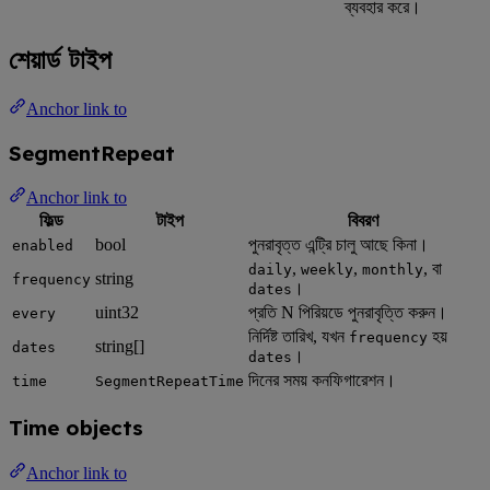
ব্যবহার করে।
শেয়ার্ড টাইপ
Anchor link to
SegmentRepeat
Anchor link to
ফিল্ড
টাইপ
বিবরণ
bool
পুনরাবৃত্ত এন্ট্রি চালু আছে কিনা।
enabled
,
,
, বা
daily
weekly
monthly
string
frequency
।
dates
uint32
প্রতি N পিরিয়ডে পুনরাবৃত্তি করুন।
every
নির্দিষ্ট তারিখ, যখন
হয়
frequency
string[]
dates
।
dates
দিনের সময় কনফিগারেশন।
time
SegmentRepeatTime
Time objects
Anchor link to