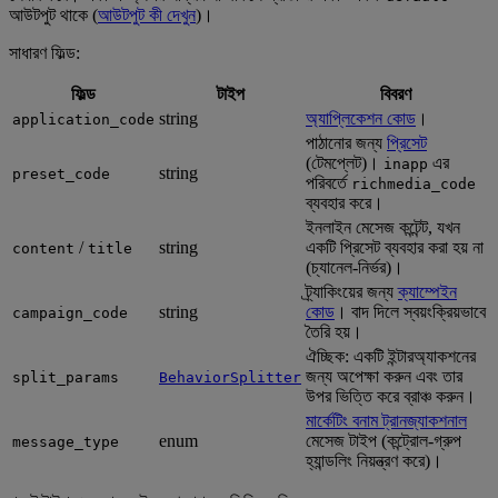
আউটপুট থাকে (
আউটপুট কী দেখুন
)।
সাধারণ ফিল্ড:
ফিল্ড
টাইপ
বিবরণ
string
অ্যাপ্লিকেশন কোড
।
application_code
পাঠানোর জন্য
প্রিসেট
(টেমপ্লেট)।
এর
inapp
string
preset_code
পরিবর্তে
richmedia_code
ব্যবহার করে।
ইনলাইন মেসেজ কন্টেন্ট, যখন
/
string
একটি প্রিসেট ব্যবহার করা হয় না
content
title
(চ্যানেল-নির্ভর)।
ট্র্যাকিংয়ের জন্য
ক্যাম্পেইন
string
কোড
। বাদ দিলে স্বয়ংক্রিয়ভাবে
campaign_code
তৈরি হয়।
ঐচ্ছিক: একটি ইন্টারঅ্যাকশনের
জন্য অপেক্ষা করুন এবং তার
split_params
BehaviorSplitter
উপর ভিত্তি করে ব্রাঞ্চ করুন।
মার্কেটিং বনাম ট্রানজ্যাকশনাল
enum
মেসেজ টাইপ (কন্ট্রোল-গ্রুপ
message_type
হ্যান্ডলিং নিয়ন্ত্রণ করে)।