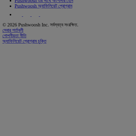
Pushwoosh এর সাথে অংশীদার হোন
Pushwoosh অ্যাফিলিয়েট প্রোগ্রাম
© 2026 Pushwoosh Inc. সর্বস্বত্ব সংরক্ষিত.
সেবার শর্তাবলী
গোপনীয়তা নীতি
অ্যাফিলিয়েট প্রোগ্রাম চুক্তি