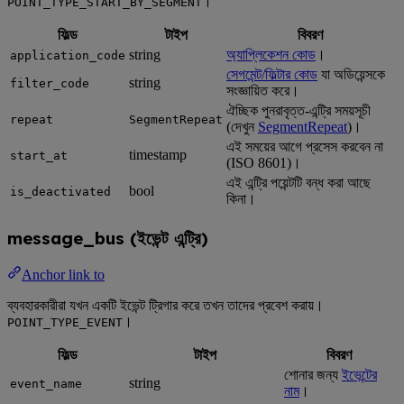
।
POINT_TYPE_START_BY_SEGMENT
ফিল্ড
টাইপ
বিবরণ
string
অ্যাপ্লিকেশন কোড
।
application_code
সেগমেন্ট/ফিল্টার কোড
যা অডিয়েন্সকে
string
filter_code
সংজ্ঞায়িত করে।
ঐচ্ছিক পুনরাবৃত্ত-এন্ট্রি সময়সূচী
repeat
SegmentRepeat
(দেখুন
SegmentRepeat
)।
এই সময়ের আগে প্রসেস করবেন না
timestamp
start_at
(ISO 8601)।
এই এন্ট্রি পয়েন্টটি বন্ধ করা আছে
bool
is_deactivated
কিনা।
message_bus (ইভেন্ট এন্ট্রি)
Anchor link to
ব্যবহারকারীরা যখন একটি ইভেন্ট ট্রিগার করে তখন তাদের প্রবেশ করায়।
।
POINT_TYPE_EVENT
ফিল্ড
টাইপ
বিবরণ
শোনার জন্য
ইভেন্টের
string
event_name
নাম
।