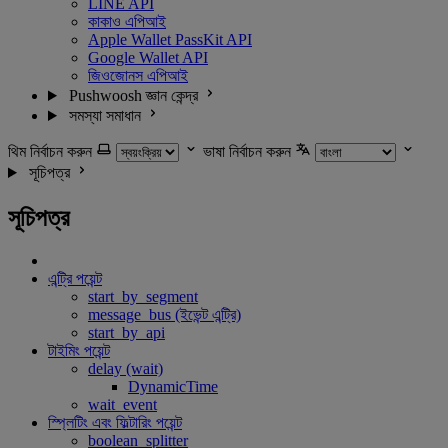
LINE API
কাকাও এপিআই
Apple Wallet PassKit API
Google Wallet API
জিওজোনস এপিআই
Pushwoosh জ্ঞান কেন্দ্র
সমস্যা সমাধান
থিম নির্বাচন করুন
ভাষা নির্বাচন করুন
সূচিপত্র
সূচিপত্র
এন্ট্রি পয়েন্ট
start_by_segment
message_bus (ইভেন্ট এন্ট্রি)
start_by_api
টাইমিং পয়েন্ট
delay (wait)
DynamicTime
wait_event
স্প্লিটিং এবং ফিল্টারিং পয়েন্ট
boolean_splitter