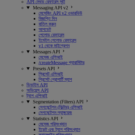
API মেথড রেফারেন্স সূচী
Messaging API v2
মেসেজিং API v2 ওভারভিউ
বিজ্ঞপ্তি দিন
বাতিল করুন
আপডেট
পেলোড রেফারেন্স
ইমেইল পেলোড রেফারেন্স
v1 থেকে মাইগ্রেশন
Messages API
মেসেজ এপিআই
/createMessage প্যারামিটার
Presets API
প্রিসেট এপিআই
প্রিসেট প্রোপার্টি ম্যাপ
ডিভাইস API
অডিয়েন্স API
ট্যাগ এপিআই
Segmentation (Filters) API
সেগমেন্টেশন (ফিল্টার) এপিআই
সেগমেন্টেশন ল্যাঙ্গুয়েজ
Statistics API
মেসেজ পরিসংখ্যান
ইভেন্ট এবং ট্যাগ পরিসংখ্যান
ক্যাম্পেইন পরিসংখ্যান