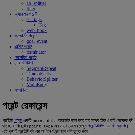
ab_splitter
filter
অ্যাকশন পয়েন্ট
set_tags
Tag
web_hook
কনভার্সন পয়েন্ট
goal_event
এক্সিট পয়েন্ট
terminator
মেসেজিং পয়েন্ট
শেয়ার্ড টাইপ
SegmentRepeat
Time objects
BehaviorSplitter
MultiEntry
সম্পর্কিত
পয়েন্ট রেফারেন্স
প্রতিটি
পয়েন্ট
একটি
অবজেক্ট বহন করে যার মধ্যে ঠিক একটি নেস্টেড কী
point_data
থাকে, যা পয়েন্টের
এর সাথে মেলে (দেখুন
পয়েন্ট-টাইপ → কী ম্যাপিং
)।
point_type
এই পৃষ্ঠাটি প্রতিটি কী-এর অধীনে স্ট্রাকচার নথিভুক্ত করে।