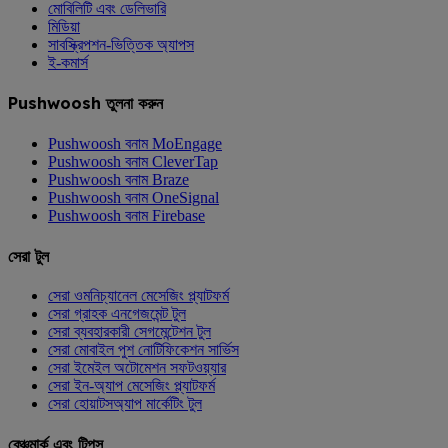
মোবিলিটি এবং ডেলিভারি
মিডিয়া
সাবস্ক্রিপশন-ভিত্তিক অ্যাপস
ই-কমার্স
Pushwoosh তুলনা করুন
Pushwoosh বনাম MoEngage
Pushwoosh বনাম CleverTap
Pushwoosh বনাম Braze
Pushwoosh বনাম OneSignal
Pushwoosh বনাম Firebase
সেরা টুল
সেরা ওমনিচ্যানেল মেসেজিং প্ল্যাটফর্ম
সেরা গ্রাহক এনগেজমেন্ট টুল
সেরা ব্যবহারকারী সেগমেন্টেশন টুল
সেরা মোবাইল পুশ নোটিফিকেশন সার্ভিস
সেরা ইমেইল অটোমেশন সফটওয়্যার
সেরা ইন-অ্যাপ মেসেজিং প্ল্যাটফর্ম
সেরা হোয়াটসঅ্যাপ মার্কেটিং টুল
বেঞ্চমার্ক এবং টিপস