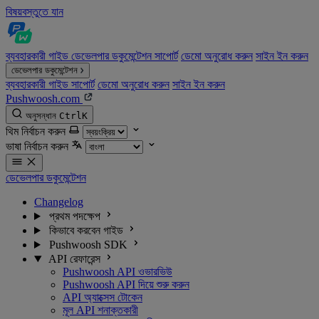
বিষয়বস্তুতে যান
ব্যবহারকারী গাইড
ডেভেলপার ডকুমেন্টেশন
সাপোর্ট
ডেমো অনুরোধ করুন
সাইন ইন করুন
ডেভেলপার ডকুমেন্টেশন
ব্যবহারকারী গাইড
সাপোর্ট
ডেমো অনুরোধ করুন
সাইন ইন করুন
Pushwoosh.com
অনুসন্ধান
Ctrl
K
থিম নির্বাচন করুন
ভাষা নির্বাচন করুন
ডেভেলপার ডকুমেন্টেশন
Changelog
প্রথম পদক্ষেপ
কিভাবে করবেন গাইড
Pushwoosh SDK
API রেফারেন্স
Pushwoosh API ওভারভিউ
Pushwoosh API দিয়ে শুরু করুন
API অ্যাক্সেস টোকেন
মূল API শনাক্তকারী