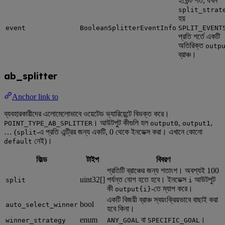
ইভেন্ট শর্ত, যখন
split_strat
হয়
event
BooleanSplitterEventInfo
SPLIT_EVENT
প্রতি শর্তে একটি
অতিরিক্ত
outp
ব্রাঞ্চ।
ab_splitter
Anchor link to
ব্যবহারকারীদের এলোমেলোভাবে ওয়েটেড ভ্যারিয়েন্টে বিভক্ত করে।
। আউটপুট কীগুলি হল
,
,
POINT_TYPE_AB_SPLITTER
output0
output1
… (
-এ প্রতি এন্ট্রির জন্য একটি, 0 থেকে ইনডেক্স করা। এখানে কোনো
split
নেই)।
default
ফিল্ড
টাইপ
বিবরণ
প্রতিটি ব্রাঞ্চের জন্য শতাংশ। অবশ্যই 100
uint32[]
পর্যন্ত যোগ হতে হবে। ইনডেক্স
আউটপুট
split
i
কী
-তে ম্যাপ করে।
output{i}
একটি বিজয়ী ব্রাঞ্চ স্বয়ংক্রিয়ভাবে বাছাই করা
bool
auto_select_winner
হবে কিনা।
enum
বা
।
winner_strategy
ANY_GOAL
SPECIFIC_GOAL