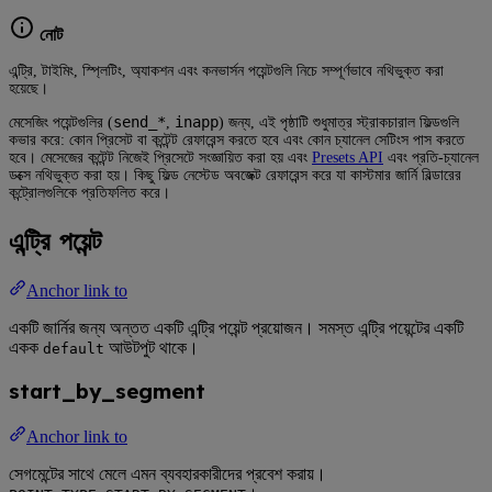
নোট
এন্ট্রি, টাইমিং, স্প্লিটিং, অ্যাকশন এবং কনভার্সন পয়েন্টগুলি নিচে সম্পূর্ণভাবে নথিভুক্ত করা
হয়েছে।
send_*
inapp
মেসেজিং পয়েন্টগুলির (
,
) জন্য, এই পৃষ্ঠাটি শুধুমাত্র স্ট্রাকচারাল ফিল্ডগুলি
কভার করে: কোন প্রিসেট বা কন্টেন্ট রেফারেন্স করতে হবে এবং কোন চ্যানেল সেটিংস পাস করতে
হবে। মেসেজের কন্টেন্ট নিজেই প্রিসেটে সংজ্ঞায়িত করা হয় এবং
Presets API
এবং প্রতি-চ্যানেল
ডক্সে নথিভুক্ত করা হয়। কিছু ফিল্ড নেস্টেড অবজেক্ট রেফারেন্স করে যা কাস্টমার জার্নি বিল্ডারের
কন্ট্রোলগুলিকে প্রতিফলিত করে।
এন্ট্রি পয়েন্ট
Anchor link to
একটি জার্নির জন্য অন্তত একটি এন্ট্রি পয়েন্ট প্রয়োজন। সমস্ত এন্ট্রি পয়েন্টের একটি
একক
আউটপুট থাকে।
default
start_by_segment
Anchor link to
সেগমেন্টের সাথে মেলে এমন ব্যবহারকারীদের প্রবেশ করায়।