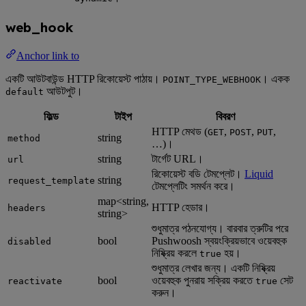
web_hook
Anchor link to
একটি আউটবাউন্ড HTTP রিকোয়েস্ট পাঠায়।
। একক
POINT_TYPE_WEBHOOK
আউটপুট।
default
ফিল্ড
টাইপ
বিবরণ
HTTP মেথড (
,
,
,
GET
POST
PUT
string
method
…)।
string
টার্গেট URL।
url
রিকোয়েস্ট বডি টেমপ্লেট।
Liquid
string
request_template
টেমপ্লেটিং সমর্থন করে।
map<string,
HTTP হেডার।
headers
string>
শুধুমাত্র পঠনযোগ্য। বারবার ত্রুটির পরে
bool
Pushwoosh স্বয়ংক্রিয়ভাবে ওয়েবহুক
disabled
নিষ্ক্রিয় করলে
হয়।
true
শুধুমাত্র লেখার জন্য। একটি নিষ্ক্রিয়
bool
ওয়েবহুক পুনরায় সক্রিয় করতে
সেট
reactivate
true
করুন।