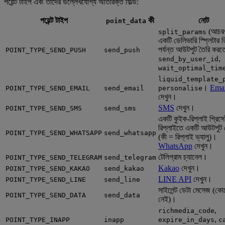
পয়েন্ট টাইপ এবং তাদের উল্লেখযোগ্য অতিরিক্ত ফিল্ড:
পয়েন্ট টাইপ
কী
নোট
point_data
(আচরণ
split_params
একটি ডেলিভারি স্প্লিটার ত
পর্যন্ত আউটপুট তৈরি করত
POINT_TYPE_SEND_PUSH
send_push
,
send_by_user_id
wait_optimal_tim
liquid_template_
।
Emai
POINT_TYPE_SEND_EMAIL
send_email
personalise
দেখুন।
SMS
দেখুন।
POINT_TYPE_SEND_SMS
send_sms
একটি কুইক-রিপ্লাই প্রিসে
রিপ্লাইতে একটি আউটপুট
POINT_TYPE_SEND_WHATSAPP
send_whatsapp
(কী = রিপ্লাই ভ্যালু)।
WhatsApp
দেখুন।
টেলিগ্রাম চ্যানেল।
POINT_TYPE_SEND_TELEGRAM
send_telegram
Kakao
দেখুন।
POINT_TYPE_SEND_KAKAO
send_kakao
LINE API
দেখুন।
POINT_TYPE_SEND_LINE
send_line
সাইলেন্ট ডেটা মেসেজ (ক
POINT_TYPE_SEND_DATA
send_data
নেই)।
,
richmedia_code
,
POINT_TYPE_INAPP
inapp
expire_in_days
c