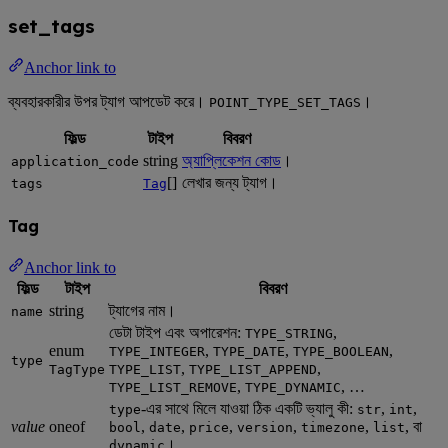
set_tags
Anchor link to
ব্যবহারকারীর উপর ট্যাগ আপডেট করে।
।
POINT_TYPE_SET_TAGS
ফিল্ড
টাইপ
বিবরণ
string
অ্যাপ্লিকেশন কোড
।
application_code
[]
লেখার জন্য ট্যাগ।
tags
Tag
Tag
Anchor link to
ফিল্ড
টাইপ
বিবরণ
string
ট্যাগের নাম।
name
ডেটা টাইপ এবং অপারেশন:
,
TYPE_STRING
enum
,
,
,
TYPE_INTEGER
TYPE_DATE
TYPE_BOOLEAN
type
,
,
TagType
TYPE_LIST
TYPE_LIST_APPEND
,
, …
TYPE_LIST_REMOVE
TYPE_DYNAMIC
-এর সাথে মিলে যাওয়া ঠিক একটি ভ্যালু কী:
,
,
type
str
int
value
oneof
,
,
,
,
,
, বা
bool
date
price
version
timezone
list
।
dynamic