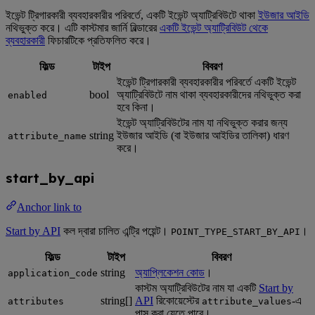
ইভেন্ট ট্রিগারকারী ব্যবহারকারীর পরিবর্তে, একটি ইভেন্ট অ্যাট্রিবিউটে থাকা
ইউজার আইডি
নথিভুক্ত করে। এটি কাস্টমার জার্নি বিল্ডারের
একটি ইভেন্ট অ্যাট্রিবিউট থেকে
ব্যবহারকারী
ফিচারটিকে প্রতিফলিত করে।
ফিল্ড
টাইপ
বিবরণ
ইভেন্ট ট্রিগারকারী ব্যবহারকারীর পরিবর্তে একটি ইভেন্ট
bool
অ্যাট্রিবিউটে নাম থাকা ব্যবহারকারীদের নথিভুক্ত করা
enabled
হবে কিনা।
ইভেন্ট অ্যাট্রিবিউটের নাম যা নথিভুক্ত করার জন্য
string
ইউজার আইডি (বা ইউজার আইডির তালিকা) ধারণ
attribute_name
করে।
start_by_api
Anchor link to
Start by API
কল দ্বারা চালিত এন্ট্রি পয়েন্ট।
।
POINT_TYPE_START_BY_API
ফিল্ড
টাইপ
বিবরণ
string
অ্যাপ্লিকেশন কোড
।
application_code
কাস্টম অ্যাট্রিবিউটের নাম যা একটি
Start by
string[]
API
রিকোয়েস্টের
-এ
attributes
attribute_values
পাস করা যেতে পারে।