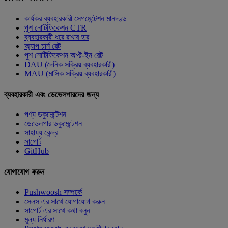
কার্যকর ব্যবহারকারী সেগমেন্টেশন মানদণ্ড
পুশ নোটিফিকেশন CTR
ব্যবহারকারী ধরে রাখার হার
অ্যাপ চার্ন রেট
পুশ নোটিফিকেশন অপ্ট-ইন রেট
DAU (দৈনিক সক্রিয় ব্যবহারকারী)
MAU (মাসিক সক্রিয় ব্যবহারকারী)
ব্যবহারকারী এবং ডেভেলপারদের জন্য
পণ্য ডকুমেন্টেশন
ডেভেলপার ডকুমেন্টেশন
সাহায্য কেন্দ্র
সাপোর্ট
GitHub
যোগাযোগ করুন
Pushwoosh সম্পর্কে
সেলস এর সাথে যোগাযোগ করুন
সাপোর্ট এর সাথে কথা বলুন
মূল্য নির্ধারণ