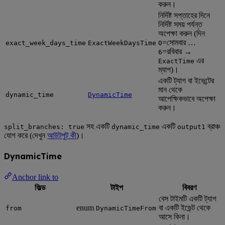
করুন।
নির্দিষ্ট সপ্তাহের দিনে
নির্দিষ্ট সময় পর্যন্ত
অপেক্ষা করুন (দিন
=সোমবার …
exact_week_days_time
ExactWeekDaysTime
0
=রবিবার →
6
এর
ExactTime
ম্যাপ)।
একটি ট্যাগ বা ইভেন্টের
মান থেকে
dynamic_time
DynamicTime
আপেক্ষিকভাবে অপেক্ষা
করুন।
সহ একটি
একটি
ব্রাঞ্চ
split_branches: true
dynamic_time
output1
যোগ করে (দেখুন
আউটপুট কী
)।
DynamicTime
Anchor link to
ফিল্ড
টাইপ
বিবরণ
বেস টাইমটি একটি ট্যাগ
enum
বা একটি ইভেন্ট থেকে
from
DynamicTimeFrom
আসে কিনা।