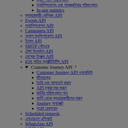
অ্যাপ্লিকেশন এবং সাবস্ক্রাইবার পরিসংখ্যান
In-app statistics
ব্যবহারকারী কেন্দ্রিক API
Events API
অ্যাপ্লিকেশন API
Campaigns API
অ্যাপ কনফিগারেশন API
ইমেল API
SMTP গেটওয়ে
টেস্ট ডিভাইস API
মেসেজ ইনবক্স API
iOS লাইভ অ্যাক্টিভিটিস API
Customer Journey API
Customer Journey API ওভারভিউ
জীবনচক্র
তৈরি এবং আপডেট করুন
API দ্বারা শুরু করুন
জার্নির পরিসংখ্যান পান
জার্নি থেকে ব্যবহারকারীদের সরান
Journey অবজেক্ট
পয়েন্ট রেফারেন্স
Scheduled requests
এসএমএস এপিআই
WhatsApp API