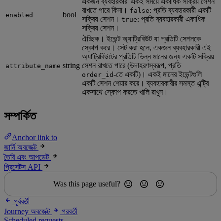
একজন ব্যবহারকারী একই সময়ে একাধিক সক্রিয় সেশন
রাখতে পারে কিনা।
: প্রতি ব্যবহারকারী একটি
false
bool
enabled
সক্রিয় সেশন।
: প্রতি ব্যবহারকারী একাধিক
true
সক্রিয় সেশন।
ঐচ্ছিক। ইভেন্ট অ্যাট্রিবিউট যা প্রতিটি সেশনকে
স্কোপ করে। সেট করা হলে, একজন ব্যবহারকারী এই
অ্যাট্রিবিউটের প্রতিটি ভিন্ন মানের জন্য একটি সক্রিয়
string
সেশন রাখতে পারে (উদাহরণস্বরূপ, প্রতি
attribute_name
-তে একটি)। একই মানের ইভেন্টগুলি
order_id
একটি সেশন শেয়ার করে। ব্যবহারকারীর সমস্ত এন্ট্রি
একসাথে স্কোপ করতে খালি রাখুন।
সম্পর্কিত
Anchor link to
জার্নি অবজেক্ট
তৈরি এবং আপডেট
প্রিসেটস API
Was this page useful?
পূর্ববর্তী
Journey অবজেক্ট
পরবর্তী
Scheduled requests