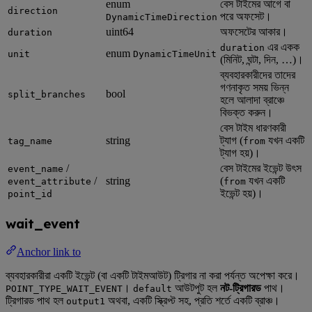
enum
বেস টাইমের আগে বা
direction
পরে অফসেট।
DynamicTimeDirection
uint64
অফসেটের আকার।
duration
এর একক
duration
enum
unit
DynamicTimeUnit
(মিনিট, ঘন্টা, দিন, …)।
ব্যবহারকারীদের তাদের
গণনাকৃত সময় ভিন্ন
bool
split_branches
হলে আলাদা ব্রাঞ্চে
বিভক্ত করুন।
বেস টাইম ধারণকারী
string
ট্যাগ (
যখন একটি
tag_name
from
ট্যাগ হয়)।
/
বেস টাইমের ইভেন্ট উৎস
event_name
/
string
(
যখন একটি
event_attribute
from
ইভেন্ট হয়)।
point_id
wait_event
Anchor link to
ব্যবহারকারীরা একটি ইভেন্ট (বা একটি টাইমআউট) ট্রিগার না করা পর্যন্ত অপেক্ষা করে।
।
আউটপুট হল
নট-ট্রিগারড
পাথ।
POINT_TYPE_WAIT_EVENT
default
ট্রিগারড পাথ হল
অথবা, একটি স্ক্রিপ্ট সহ, প্রতি শর্তে একটি ব্রাঞ্চ।
output1