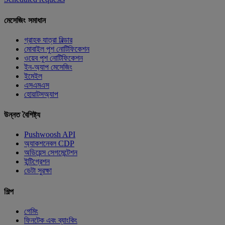
মেসেজিং সমাধান
গ্রাহক যাত্রা বিল্ডার
মোবাইল পুশ নোটিফিকেশন
ওয়েব পুশ নোটিফিকেশন
ইন-অ্যাপ মেসেজিং
ইমেইল
এসএমএস
হোয়াটসঅ্যাপ
উন্নত বৈশিষ্ট্য
Pushwoosh API
অ্যাকশনেবল CDP
অডিয়েন্স সেগমেন্টেশন
ইন্টিগ্রেশন
ডেটা সুরক্ষা
শিল্প
গেমিং
ফিনটেক এবং ব্যাংকিং