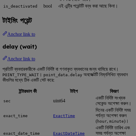
bool
এই এন্ট্রি পয়েন্টটি বন্ধ করা আছে কিনা।
is_deactivated
টাইমিং পয়েন্ট
Anchor link to
delay (wait)
Anchor link to
প্রতিটি ব্যবহারকারীকে একটি নির্দিষ্ট বা গণনাকৃত ব্যবধানের জন্য থামিয়ে রাখে।
।
অবজেক্টটি নিম্নলিখিত ব্যবধান
POINT_TYPE_WAIT
point_data.delay
কীগুলির মধ্যে ঠিক একটি সেট করে:
ইন্টারভাল কী
টাইপ
বিবরণ
একটি নির্দিষ্ট সংখ্যক
uint64
sec
সেকেন্ড অপেক্ষা করুন।
দিনের একটি নির্দিষ্ট সময়
পর্যন্ত অপেক্ষা করুন
exact_time
ExactTime
(
,
)।
hour
minute
একটি নির্দিষ্ট তারিখ এবং
সময় পর্যন্ত অপেক্ষা
exact_date_time
ExactDateTime