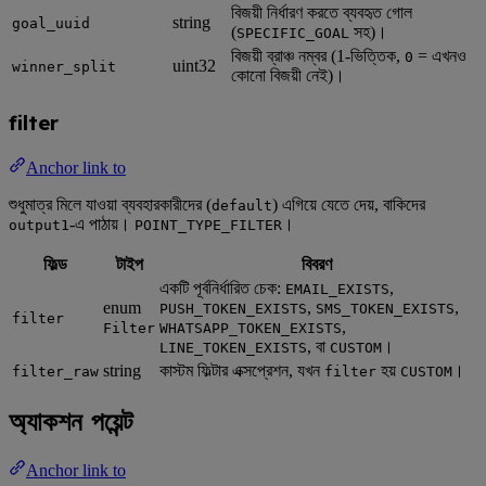
বিজয়ী নির্ধারণ করতে ব্যবহৃত গোল
string
goal_uuid
(
সহ)।
SPECIFIC_GOAL
বিজয়ী ব্রাঞ্চ নম্বর (1-ভিত্তিক,
= এখনও
0
uint32
winner_split
কোনো বিজয়ী নেই)।
filter
Anchor link to
শুধুমাত্র মিলে যাওয়া ব্যবহারকারীদের (
) এগিয়ে যেতে দেয়, বাকিদের
default
-এ পাঠায়।
।
output1
POINT_TYPE_FILTER
ফিল্ড
টাইপ
বিবরণ
একটি পূর্বনির্ধারিত চেক:
,
EMAIL_EXISTS
enum
,
,
PUSH_TOKEN_EXISTS
SMS_TOKEN_EXISTS
filter
,
Filter
WHATSAPP_TOKEN_EXISTS
, বা
।
LINE_TOKEN_EXISTS
CUSTOM
string
কাস্টম ফিল্টার এক্সপ্রেশন, যখন
হয়
।
filter_raw
filter
CUSTOM
অ্যাকশন পয়েন্ট
Anchor link to