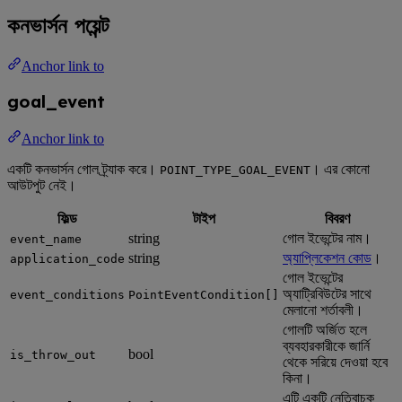
কনভার্সন পয়েন্ট
Anchor link to
goal_event
Anchor link to
একটি কনভার্সন গোল ট্র্যাক করে।
। এর কোনো
POINT_TYPE_GOAL_EVENT
আউটপুট নেই।
ফিল্ড
টাইপ
বিবরণ
string
গোল ইভেন্টের নাম।
event_name
string
অ্যাপ্লিকেশন কোড
।
application_code
গোল ইভেন্টের
অ্যাট্রিবিউটের সাথে
event_conditions
PointEventCondition[]
মেলানো শর্তাবলী।
গোলটি অর্জিত হলে
ব্যবহারকারীকে জার্নি
bool
is_throw_out
থেকে সরিয়ে দেওয়া হবে
কিনা।
এটি একটি নেতিবাচক