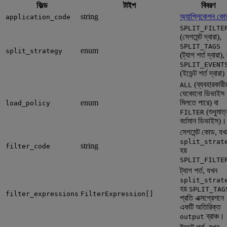
ফিল্ড
টাইপ
বিবরণ
string
অ্যাপ্লিকেশন কো
application_code
SPLIT_FILTE
(সেগমেন্ট দ্বারা),
SPLIT_TAGS
enum
split_strategy
(ট্যাগ শর্ত দ্বারা), 
SPLIT_EVENT
(ইভেন্ট শর্ত দ্বারা
(ব্যবহারকারী
ALL
যেকোনো ডিভাইস
enum
মিলতে পারে) বা
load_policy
(শুধুমাত্
FILTER
বর্তমান ডিভাইস)।
সেগমেন্ট কোড, যখ
split_strat
string
filter_code
হয়
SPLIT_FILTE
ট্যাগ শর্ত, যখন
split_strat
হয়
SPLIT_TAG
filter_expressions
FilterExpression[]
প্রতি এক্সপ্রেশনে
একটি অতিরিক্ত
ব্রাঞ্চ।
output