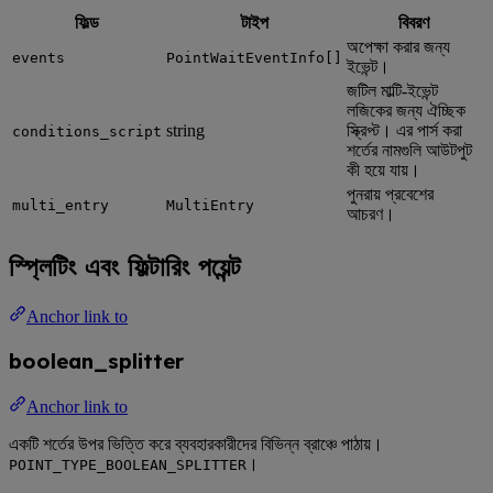
ফিল্ড
টাইপ
বিবরণ
অপেক্ষা করার জন্য
events
PointWaitEventInfo[]
ইভেন্ট।
জটিল মাল্টি-ইভেন্ট
লজিকের জন্য ঐচ্ছিক
string
স্ক্রিপ্ট। এর পার্স করা
conditions_script
শর্তের নামগুলি আউটপুট
কী হয়ে যায়।
পুনরায় প্রবেশের
multi_entry
MultiEntry
আচরণ।
স্প্লিটিং এবং ফিল্টারিং পয়েন্ট
Anchor link to
boolean_splitter
Anchor link to
একটি শর্তের উপর ভিত্তি করে ব্যবহারকারীদের বিভিন্ন ব্রাঞ্চে পাঠায়।
।
POINT_TYPE_BOOLEAN_SPLITTER