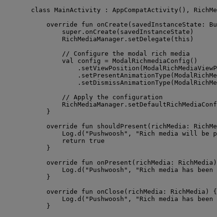
class
 MainActivity : AppCompatActivity(), 
RichMe
override
fun
onCreate
(savedInstanceState: Bu
super
.
onCreate
(savedInstanceState)
RichMediaManager.
setDelegate
(
this
)
// Configure the modal rich media
val
 config 
=
ModalRichmediaConfig
()
.
setViewPosition
(ModalRichMediaViewP
.
setPresentAnimationType
(ModalRichMe
.
setDismissAnimationType
(ModalRichM
// Apply the configuration
RichMediaManager.
setDefaultRichMediaConf
}
override
fun
shouldPresent
(richMedia: RichMe
Log.
d
(
"Pushwoosh"
, 
"Rich media will be p
return
true
}
override
fun
onPresent
(richMedia: RichMedia)
Log.
d
(
"Pushwoosh"
, 
"Rich media has been 
}
override
fun
onClose
(richMedia: RichMedia) {
Log.
d
(
"Pushwoosh"
, 
"Rich media has been 
}