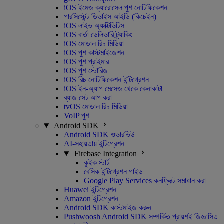
iOS ইমেজ ক্যারোসেল পুশ নোটিফিকেশন
পারসিস্টেন্ট ডিভাইস আইডি (কিচেইন)
iOS লাইভ অ্যাক্টিভিটিস
iOS বার্তা ডেলিভারি ট্র্যাকিং
iOS মোডাল রিচ মিডিয়া
iOS পুশ কাস্টমাইজেশন
iOS পুশ প্রাইমার
iOS পুশ স্টোরিজ
iOS রিচ নোটিফিকেশন ইন্টিগ্রেশন
iOS ইন-অ্যাপ মেসেজ থেকে কেনাকাটা
ব্যাজ সেট আপ করা
tvOS মোডাল রিচ মিডিয়া
VoIP পুশ
Android SDK
Android SDK ওভারভিউ
AI-সহায়তায় ইন্টিগ্রেশন
Firebase Integration
কুইক স্টার্ট
বেসিক ইন্টিগ্রেশন গাইড
Google Play Services কনফ্লিক্ট সমাধান করা
Huawei ইন্টিগ্রেশন
Amazon ইন্টিগ্রেশন
Android SDK কাস্টমাইজ করুন
Pushwoosh Android SDK সম্পর্কিত প্রায়শই জিজ্ঞাসিত