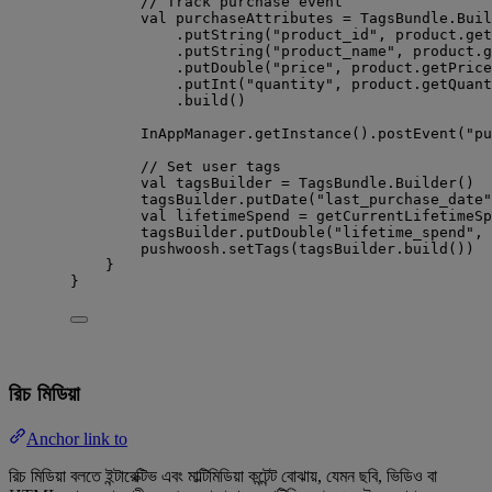
// Track purchase event
val
 purchaseAttributes 
=
 TagsBundle.
Buil
.
putString
(
"product_id"
, product.
get
.
putString
(
"product_name"
, product.
g
.
putDouble
(
"price"
, product.
getPrice
.
putInt
(
"quantity"
, product.
getQuant
.
build
()
InAppManager.
getInstance
().
postEvent
(
"pu
// Set user tags
val
 tagsBuilder 
=
 TagsBundle.
Builder
()
tagsBuilder.
putDate
(
"last_purchase_date"
val
 lifetimeSpend 
=
getCurrentLifetimeSp
tagsBuilder.
putDouble
(
"lifetime_spend"
, 
pushwoosh.
setTags
(tagsBuilder.
build
())
}
}
রিচ মিডিয়া
Anchor link to
রিচ মিডিয়া বলতে ইন্টারেক্টিভ এবং মাল্টিমিডিয়া কন্টেন্ট বোঝায়, যেমন ছবি, ভিডিও বা