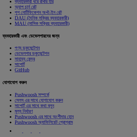
ব্যবহারকারী ধরে রাখার হার
অ্যাপ চার্ন রেট
পুশ নোটিফিকেশন অপ্ট-ইন রেট
DAU (দৈনিক সক্রিয় ব্যবহারকারী)
MAU (মাসিক সক্রিয় ব্যবহারকারী)
ব্যবহারকারী এবং ডেভেলপারদের জন্য
পণ্য ডকুমেন্টেশন
ডেভেলপার ডকুমেন্টেশন
সাহায্য কেন্দ্র
সাপোর্ট
GitHub
যোগাযোগ করুন
Pushwoosh সম্পর্কে
সেলস এর সাথে যোগাযোগ করুন
সাপোর্ট এর সাথে কথা বলুন
মূল্য নির্ধারণ
Pushwoosh এর সাথে অংশীদার হোন
Pushwoosh অ্যাফিলিয়েট প্রোগ্রাম