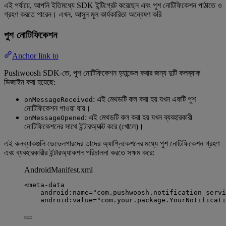
এই পর্যায়ে, আপনি ইতিমধ্যে SDK ইন্টিগ্রেট করেছেন এবং পুশ নোটিফিকেশন পাঠাতে ও
গ্রহণ করতে পারেন। এখন, আসুন মূল কার্যকারিতা অন্বেষণ করি
পুশ নোটিফিকেশন
Anchor link to
Pushwoosh SDK-তে, পুশ নোটিফিকেশন হ্যান্ডেল করার জন্য দুটি কলব্যাক
ডিজাইন করা হয়েছে:
: এই মেথডটি কল করা হয় যখন একটি পুশ
onMessageReceived
নোটিফিকেশন পাওয়া যায়।
: এই মেথডটি কল করা হয় যখন ব্যবহারকারী
onMessageOpened
নোটিফিকেশনের সাথে ইন্টারঅ্যাক্ট করে (খোলে)।
এই কলব্যাকগুলি ডেভেলপারদের তাদের অ্যাপ্লিকেশনের মধ্যে পুশ নোটিফিকেশন গ্রহণ
এবং ব্যবহারকারীর ইন্টারঅ্যাকশন পরিচালনা করতে সক্ষম করে:
AndroidManifest.xml
<
meta-data
android:name
=
"
com.pushwoosh.notification_servi
android:value
=
"
com.your.package.YourNotificati