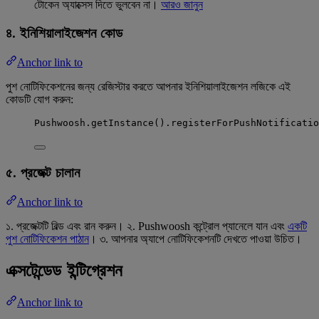
টোকেন অ্যাক্সেস দিতে ভুলবেন না।
আরও জানুন
৪. ইনিশিয়ালাইজেশন কোড
Anchor link to
পুশ নোটিফিকেশনের জন্য রেজিস্টার করতে আপনার ইনিশিয়ালাইজেশন লজিকে এই
কোডটি যোগ করুন:
Pushwoosh
.
getInstance
()
.
registerForPushNotificatio
৫. প্রজেক্ট চালান
Anchor link to
১. প্রজেক্টটি বিল্ড এবং রান করুন। ২. Pushwoosh কন্ট্রোল প্যানেলে যান এবং
একটি
পুশ নোটিফিকেশন পাঠান
। ৩. আপনার অ্যাপে নোটিফিকেশনটি দেখতে পাওয়া উচিত।
এক্সটেন্ডেড ইন্টিগ্রেশন
Anchor link to