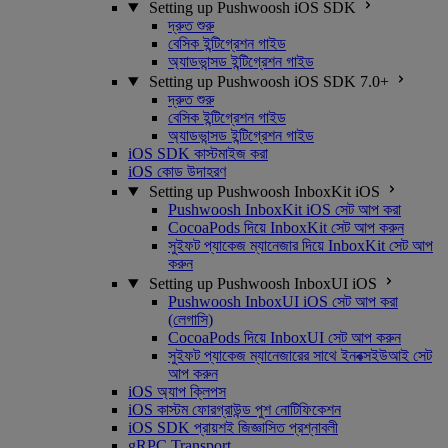
Setting up Pushwoosh iOS SDK
দ্রুত শুরু
বেসিক ইন্টিগ্রেশন গাইড
অ্যাডভান্সড ইন্টিগ্রেশন গাইড
Setting up Pushwoosh iOS SDK 7.0+
দ্রুত শুরু
বেসিক ইন্টিগ্রেশন গাইড
অ্যাডভান্সড ইন্টিগ্রেশন গাইড
iOS SDK কাস্টমাইজ করা
iOS কোড উদাহরণ
Setting up Pushwoosh InboxKit iOS
Pushwoosh InboxKit iOS সেট আপ করা
CocoaPods দিয়ে InboxKit সেট আপ করুন
সুইফট প্যাকেজ ম্যানেজার দিয়ে InboxKit সেট আপ
করুন
Setting up Pushwoosh InboxUI iOS
Pushwoosh InboxUI iOS সেট আপ করা
(লেগাসি)
CocoaPods দিয়ে InboxUI সেট আপ করুন
সুইফট প্যাকেজ ম্যানেজারের সাথে ইনবক্সইউআই সেট
আপ করুন
iOS অ্যাপ ক্লিপস
iOS কাস্টম ফোরগ্রাউন্ড পুশ নোটিফিকেশন
iOS SDK প্রায়শই জিজ্ঞাসিত প্রশ্নাবলী
gRPC Transport