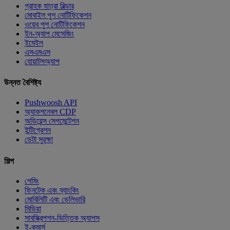
গ্রাহক যাত্রা বিল্ডার
মোবাইল পুশ নোটিফিকেশন
ওয়েব পুশ নোটিফিকেশন
ইন-অ্যাপ মেসেজিং
ইমেইল
এসএমএস
হোয়াটসঅ্যাপ
উন্নত বৈশিষ্ট্য
Pushwoosh API
অ্যাকশনেবল CDP
অডিয়েন্স সেগমেন্টেশন
ইন্টিগ্রেশন
ডেটা সুরক্ষা
শিল্প
গেমিং
ফিনটেক এবং ব্যাংকিং
মোবিলিটি এবং ডেলিভারি
মিডিয়া
সাবস্ক্রিপশন-ভিত্তিক অ্যাপস
ই-কমার্স