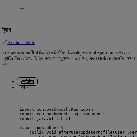
ট্যাগ
Anchor link to
ট্যাগ হল ব্যবহারকারী বা ডিভাইসে নির্ধারিত কী-ভ্যালু পেয়ার, যা পছন্দ বা আচরণের মতো
অ্যাট্রিবিউটের উপর ভিত্তি করে সেগমেন্টেশন করতে দেয়, ফলে টার্গেটেড মেসেজিং সক্ষম
হয়।
কোটলিন
জাভা
import
 com.pushwoosh.Pushwoosh
import
 com.pushwoosh.tags.TagsBundle
import
 java.util.List
class
 UpdateUser {
public
 void 
afterUserUpdateProfile
(User user
val
 pushwoosh 
=
 Pushwoosh.
getInstance
()