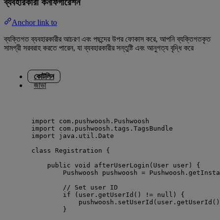
ব্যবহারকারী কনফিগারেশন
Anchor link to
ব্যক্তিগত ব্যবহারকারীর আচরণ এবং পছন্দের উপর ফোকাস করে, আপনি ব্যক্তিগতকৃত
সামগ্রী সরবরাহ করতে পারেন, যা ব্যবহারকারীর সন্তুষ্টি এবং আনুগত্য বৃদ্ধি করে
কোটলিন
জাভা
import
 com.pushwoosh.Pushwoosh
import
 com.pushwoosh.tags.TagsBundle
import
 java.util.Date
class
 Registration {
public
 void 
afterUserLogin
(User user) {
Pushwoosh pushwoosh 
=
 Pushwoosh.
getInsta
// Set user ID
if
 (user.
getUserId
() 
!=
null
) {
pushwoosh.
setUserId
(user.
getUserId
()
}