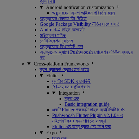
প্রশ্নাবলী
Android notification customization
অ্যান্ড্রয়েড অ্যাপ আইকন পরিবর্তন করুন
অ্যান্ড্রয়েড মোডাল রিচ মিডিয়া
Google Package Visibility নীতির সাথে সঙ্গতি
Android-এ লাইভ আপডেট
মাইগ্রেশন গাইড
নোটিফিকেশন চ্যানেল
অ্যান্ড্রয়েডে ভিওআইপি কল
অ্যান্ড্রয়েড অ্যাপে Pushwoosh লোকেশন মডিউল ব্যবহার
করা
Cross-platform Frameworks
ক্রস-প্ল্যাটফর্ম ফ্রেমওয়ার্ক গাইড
Flutter
ফ্লাটার SDK ওভারভিউ
AI-সহায়তায় ইন্টিগ্রেশন
Integration
দ্রুত শুরু
Basic integration guide
একটি Flutter প্রজেক্টে লাইভ অ্যাক্টিভিটি iOS
Pushwoosh Flutter Plugin v2.1.0+ এ
মাইগ্রেট করার সময় পরিচিত সমস্যা
Flutter-এর জন্য ব্যাজ সেট আপ করা
Expo
দ্রুত শুরু