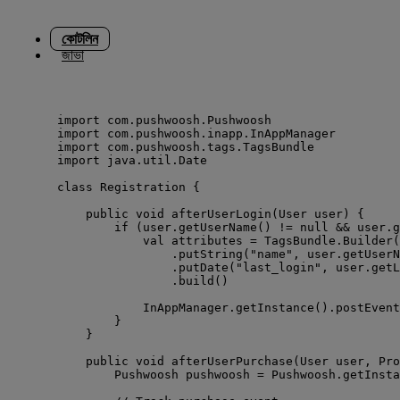
কোটলিন
জাভা
import
 com.pushwoosh.Pushwoosh
import
 com.pushwoosh.inapp.InAppManager
import
 com.pushwoosh.tags.TagsBundle
import
 java.util.Date
class
 Registration {
public
 void 
afterUserLogin
(User user) {
if
 (user.
getUserName
() 
!=
null
&&
 user.
g
val
 attributes 
=
 TagsBundle.
Builder
(
.
putString
(
"name"
, user.
getUserN
.
putDate
(
"last_login"
, user.
getL
.
build
()
InAppManager.
getInstance
().
postEvent
}
}
public
 void 
afterUserPurchase
(User user, Pro
Pushwoosh pushwoosh 
=
 Pushwoosh.
getInsta