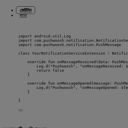
কোটলিন
জাভা
import
 android.util.Log
import
 com.pushwoosh.notification.NotificationSe
import
 com.pushwoosh.notification.PushMessage
class
 YourNotificationServiceExtension : Notific
override
fun
onMessageReceived
(
data
: PushMes
Log.
d
(
"Pushwoosh"
, 
"onMessageReceived: $
return
false
}
override
fun
onMessageOpened
(message: PushMe
Log.
d
(
"Pushwoosh"
, 
"onMessageOpened: ${m
}
}