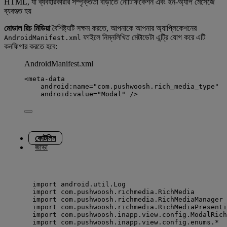
HTML, যা ব্যবহারকারীর সম্পৃক্ততা বাড়াতে নোটিফিকেশন এবং ইন-অ্যাপ মেসেজে
ব্যবহৃত হয়
মোডাল রিচ মিডিয়া
বৈশিষ্ট্যটি সক্ষম করতে, আপনাকে আপনার অ্যাপ্লিকেশনের
ফাইলে নিম্নলিখিত মেটাডেটা এন্ট্রি যোগ করে এটি
AndroidManifest.xml
কনফিগার করতে হবে:
AndroidManifest.xml
<
meta-data
android:name
=
"
com.pushwoosh.rich_media_type
"
android:value
=
"
Modal
"
 />
কোটলিন
জাভা
import
 android.util.Log
import
 com.pushwoosh.richmedia.RichMedia
import
 com.pushwoosh.richmedia.RichMediaManager
import
 com.pushwoosh.richmedia.RichMediaPresenti
import
 com.pushwoosh.inapp.view.config.ModalRich
import
 com.pushwoosh.inapp.view.config.enums.
*