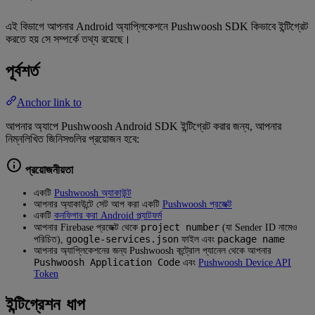
এই বিভাগে আপনার Android অ্যাপ্লিকেশনে Pushwoosh SDK কিভাবে ইন্টিগ্রেট
করতে হয় সে সম্পর্কে তথ্য রয়েছে।
পূর্বশর্ত
Anchor link to
আপনার অ্যাপে Pushwoosh Android SDK ইন্টিগ্রেট করার জন্য, আপনার
নিম্নলিখিত জিনিসগুলির প্রয়োজন হবে:
প্রয়োজনীয়তা
একটি
Pushwoosh অ্যাকাউন্ট
আপনার অ্যাকাউন্টে সেট আপ করা একটি
Pushwoosh প্রজেক্ট
একটি
কনফিগার করা Android প্ল্যাটফর্ম
project number
আপনার Firebase প্রজেক্ট থেকে
(যা Sender ID নামেও
google-services.json
package name
পরিচিত),
ফাইল এবং
আপনার অ্যাপ্লিকেশনের জন্য Pushwoosh কন্ট্রোল প্যানেল থেকে আপনার
Pushwoosh Application Code
এবং
Pushwoosh Device API
Token
ইন্টিগ্রেশন ধাপ