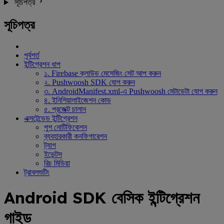
সূচিপত্র
সূচিপত্র
পূর্বশর্ত
ইন্টিগ্রেশন ধাপ
১. Firebase ক্লাউড মেসেজিং সেট আপ করুন
২. Pushwoosh SDK যোগ করুন
৩. AndroidManifest.xml-এ Pushwoosh মেটাডেটা যোগ করুন
৪. ইনিশিয়ালাইজেশন কোড
৫. প্রজেক্ট চালান
এক্সটেন্ডেড ইন্টিগ্রেশন
পুশ নোটিফিকেশন
ব্যবহারকারী কনফিগারেশন
ট্যাগ
ইভেন্টস
রিচ মিডিয়া
ট্রাবলশুটিং
Android SDK বেসিক ইন্টিগ্রেশন
গাইড