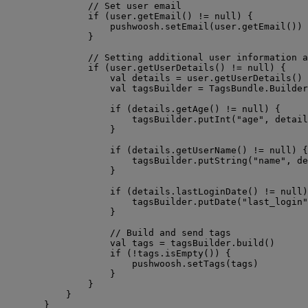
// Set user email
if
 (user.
getEmail
() 
!=
null
) {
pushwoosh.
setEmail
(user.
getEmail
())
}
// Setting additional user information a
if
 (user.
getUserDetails
() 
!=
null
) {
val
 details 
=
 user.
getUserDetails
()
val
 tagsBuilder 
=
 TagsBundle.
Builder
if
 (details.
getAge
() 
!=
null
) {
tagsBuilder.
putInt
(
"age"
, detail
}
if
 (details.
getUserName
() 
!=
null
) {
tagsBuilder.
putString
(
"name"
, de
}
if
 (details.
lastLoginDate
() 
!=
null
)
tagsBuilder.
putDate
(
"last_login"
}
// Build and send tags
val
 tags 
=
 tagsBuilder.
build
()
if
 (
!
tags.
isEmpty
()) {
pushwoosh.
setTags
(tags)
}
}
}
}