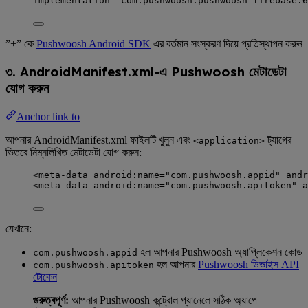
implementation 
'
com.pushwoosh:pushwoosh-firebase:6
”+” কে
Pushwoosh Android SDK
এর বর্তমান সংস্করণ দিয়ে প্রতিস্থাপন করুন
৩. AndroidManifest.xml-এ Pushwoosh মেটাডেটা
যোগ করুন
Anchor link to
আপনার AndroidManifest.xml ফাইলটি খুলুন এবং
ট্যাগের
<application>
ভিতরে নিম্নলিখিত মেটাডেটা যোগ করুন:
<
meta-data
android:name
=
"
com.pushwoosh.appid
"
andr
<
meta-data
android:name
=
"
com.pushwoosh.apitoken
"
a
যেখানে:
হল আপনার Pushwoosh অ্যাপ্লিকেশন কোড
com.pushwoosh.appid
হল আপনার
Pushwoosh ডিভাইস API
com.pushwoosh.apitoken
টোকেন
গুরুত্বপূর্ণ:
আপনার Pushwoosh কন্ট্রোল প্যানেলে সঠিক অ্যাপে