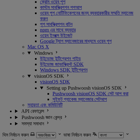
ক্রোম ওয়েব পুশ
কাস্টম সাবস্ক্রিপশন পপআপ
ওয়েব পুশ নোটিফিকেশনের জন্য ব্যবহারকারীর সম্মতি ম্যানেজ
করুন
পুশ সাবস্ক্রিপশন বাটন
npm এর সাথে ব্যবহার
ওয়েব ইনবক্স উইজেট
Google ট্যাগ ম্যানেজারের মাধ্যমে ওয়েব পুশ
Mac OS X
Windows
উইন্ডোজ ইন্টিগ্রেশন গাইড
উইন্ডোজ জাভাস্ক্রিপ্ট SDK
Windows SDK ইন্টিগ্রেশন
visionOS SDK
visionOS SDK
Setting up Pushwoosh visionOS SDK
Pushwoosh visionOS SDK সেট আপ করা
সুইফট প্যাকেজ ম্যানেজার সেটআপ
সহায়তা এবং কমিউনিটি
API রেফারেন্স
Pushwoosh জ্ঞান কেন্দ্র
সমস্যা সমাধান
থিম নির্বাচন করুন
ভাষা নির্বাচন করুন