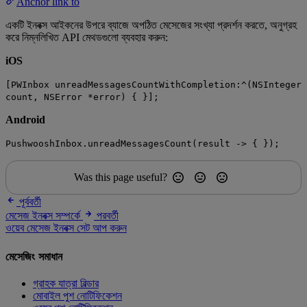
Anchor link to
একটি ইনবক্স আইকনের উপরে ব্যাজে অপঠিত মেসেজের সংখ্যা প্রদর্শন করতে, অনুগ্রহ
করে নিম্নলিখিত API মেথডগুলো ব্যবহার করুন:
iOS
[PWInbox unreadMessagesCountWithCompletion:^(NSInteger
count, NSError *error) { }];
Android
PushwooshInbox.unreadMessagesCount(result -> { });
Was this page useful?
পূর্ববর্তী
মেসেজ ইনবক্স সম্পর্কে
পরবর্তী
ওয়েব মেসেজ ইনবক্স সেট আপ করুন
মেসেজিং সমাধান
গ্রাহক যাত্রা বিল্ডার
মোবাইল পুশ নোটিফিকেশন