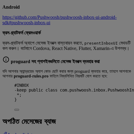
Android
https://github.com/Pushwoosh/pushwoosh-inbox-ui-android-
sdk#pushwoosh-inbox-ui
ক্রস-প্ল্যাটফর্ম ফ্রেমওয়ার্ক
ক্রস-প্ল্যাটফর্ম অ্যাপে মেসেজ ইনবক্স বাস্তবায়ন করতে,
মেথডটি
presentInboxUI
কল করুন। বর্তমানে Cordova, React Native, Flutter, Xamarin-এ উপলব্ধ।
proguard সহ প্লাগইনগুলিতে মেসেজ ইনবক্স ব্যবহার করা
যদি আপনার অ্যান্ড্রয়েড অ্যাপ কোড ছোট করার জন্য proguard ব্যবহার করে, তাহলে আপনাকে
আপনার
proguard-rules.pro
ফাইলে নিম্নলিখিত নিয়মটি যোগ করতে হবে:
#INBOX
-keep public class com.pushwoosh.inbox.PushwooshIn
*;
}
অপঠিত মেসেজের ব্যাজ