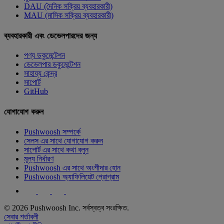
DAU (দৈনিক সক্রিয় ব্যবহারকারী)
MAU (মাসিক সক্রিয় ব্যবহারকারী)
ব্যবহারকারী এবং ডেভেলপারদের জন্য
পণ্য ডকুমেন্টেশন
ডেভেলপার ডকুমেন্টেশন
সাহায্য কেন্দ্র
সাপোর্ট
GitHub
যোগাযোগ করুন
Pushwoosh সম্পর্কে
সেলস এর সাথে যোগাযোগ করুন
সাপোর্ট এর সাথে কথা বলুন
মূল্য নির্ধারণ
Pushwoosh এর সাথে অংশীদার হোন
Pushwoosh অ্যাফিলিয়েট প্রোগ্রাম
© 2026 Pushwoosh Inc. সর্বস্বত্ব সংরক্ষিত.
সেবার শর্তাবলী