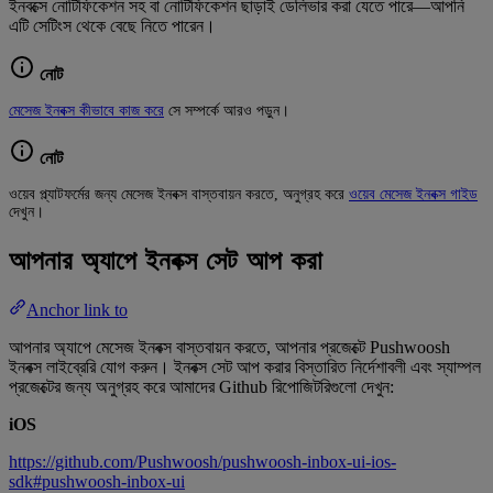
ইনবক্সে নোটিফিকেশন সহ বা নোটিফিকেশন ছাড়াই ডেলিভার করা যেতে পারে—আপনি
এটি সেটিংস থেকে বেছে নিতে পারেন।
নোট
মেসেজ ইনবক্স কীভাবে কাজ করে
সে সম্পর্কে আরও পড়ুন।
নোট
ওয়েব প্ল্যাটফর্মের জন্য মেসেজ ইনবক্স বাস্তবায়ন করতে, অনুগ্রহ করে
ওয়েব মেসেজ ইনবক্স গাইড
দেখুন।
আপনার অ্যাপে ইনবক্স সেট আপ করা
Anchor link to
আপনার অ্যাপে মেসেজ ইনবক্স বাস্তবায়ন করতে, আপনার প্রজেক্টে Pushwoosh
ইনবক্স লাইব্রেরি যোগ করুন। ইনবক্স সেট আপ করার বিস্তারিত নির্দেশাবলী এবং স্যাম্পল
প্রজেক্টের জন্য অনুগ্রহ করে আমাদের Github রিপোজিটরিগুলো দেখুন:
iOS
https://github.com/Pushwoosh/pushwoosh-inbox-ui-ios-
sdk#pushwoosh-inbox-ui