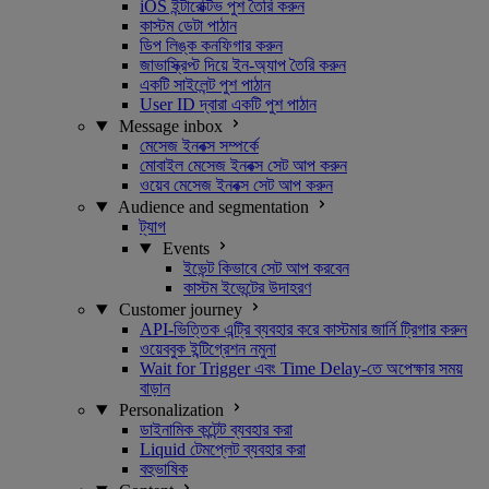
iOS ইন্টারেক্টিভ পুশ তৈরি করুন
কাস্টম ডেটা পাঠান
ডিপ লিঙ্ক কনফিগার করুন
জাভাস্ক্রিপ্ট দিয়ে ইন-অ্যাপ তৈরি করুন
একটি সাইলেন্ট পুশ পাঠান
User ID দ্বারা একটি পুশ পাঠান
Message inbox
মেসেজ ইনবক্স সম্পর্কে
মোবাইল মেসেজ ইনবক্স সেট আপ করুন
ওয়েব মেসেজ ইনবক্স সেট আপ করুন
Audience and segmentation
ট্যাগ
Events
ইভেন্ট কিভাবে সেট আপ করবেন
কাস্টম ইভেন্টের উদাহরণ
Customer journey
API-ভিত্তিক এন্ট্রি ব্যবহার করে কাস্টমার জার্নি ট্রিগার করুন
ওয়েববুক ইন্টিগ্রেশন নমুনা
Wait for Trigger এবং Time Delay-তে অপেক্ষার সময়
বাড়ান
Personalization
ডাইনামিক কন্টেন্ট ব্যবহার করা
Liquid টেমপ্লেট ব্যবহার করা
বহুভাষিক