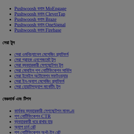
Pushwoosh বনাম MoEngage
Pushwoosh বনাম CleverTap
Pushwoosh বনাম Braze
Pushwoosh বনাম OneSignal
Pushwoosh বনাম Firebase
সেরা টুল
সেরা ওমনিচ্যানেল মেসেজিং প্ল্যাটফর্ম
সেরা গ্রাহক এনগেজমেন্ট টুল
সেরা ব্যবহারকারী সেগমেন্টেশন টুল
সেরা মোবাইল পুশ নোটিফিকেশন সার্ভিস
সেরা ইমেইল অটোমেশন সফটওয়্যার
সেরা ইন-অ্যাপ মেসেজিং প্ল্যাটফর্ম
সেরা হোয়াটসঅ্যাপ মার্কেটিং টুল
বেঞ্চমার্ক এবং টিপস
কার্যকর ব্যবহারকারী সেগমেন্টেশন মানদণ্ড
পুশ নোটিফিকেশন CTR
ব্যবহারকারী ধরে রাখার হার
অ্যাপ চার্ন রেট
পুশ নোটিফিকেশন অপ্ট-ইন রেট