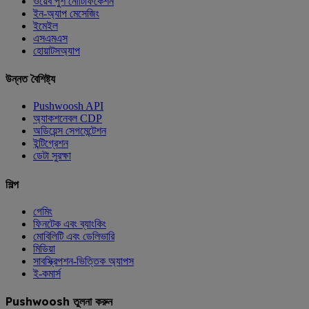
ওয়েব পুশ নোটিফিকেশন
ইন-অ্যাপ মেসেজিং
ইমেইল
এসএমএস
হোয়াটসঅ্যাপ
উন্নত বৈশিষ্ট্য
Pushwoosh API
অ্যাকশনেবল CDP
অডিয়েন্স সেগমেন্টেশন
ইন্টিগ্রেশন
ডেটা সুরক্ষা
শিল্প
গেমিং
ফিনটেক এবং ব্যাংকিং
মোবিলিটি এবং ডেলিভারি
মিডিয়া
সাবস্ক্রিপশন-ভিত্তিক অ্যাপস
ই-কমার্স
Pushwoosh তুলনা করুন