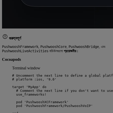
গুরুত্বপূর্ণ
PushwooshFramework
PushwooshCore
PushwooshBridge
,
,
, এবং
PushwooshLiveActivities
মডিউলগুলো
প্রয়োজনীয়
।
Cocoapods
Terminal window
# Uncomment the next line to define a global platf
# platform :ios, '9.0'
target
'
MyApp
'
do
# Comment the next line if you don't want to use
use_frameworks!
pod
'
PushwooshXCFramework
'
pod
'
PushwooshFramework/PushwooshVoIP
'