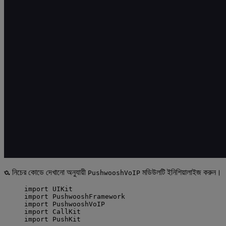
৩.
নিচের কোডে দেখানো অনুযায়ী
মডিউলটি ইনিশিয়ালাইজ করুন।
PushwooshVoIP
import
 UIKit
import
 PushwooshFramework
import
 PushwooshVoIP
import
 CallKit
import
 PushKit