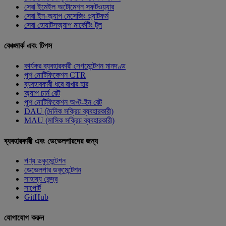
সেরা ইমেইল অটোমেশন সফটওয়্যার
সেরা ইন-অ্যাপ মেসেজিং প্ল্যাটফর্ম
সেরা হোয়াটসঅ্যাপ মার্কেটিং টুল
বেঞ্চমার্ক এবং টিপস
কার্যকর ব্যবহারকারী সেগমেন্টেশন মানদণ্ড
পুশ নোটিফিকেশন CTR
ব্যবহারকারী ধরে রাখার হার
অ্যাপ চার্ন রেট
পুশ নোটিফিকেশন অপ্ট-ইন রেট
DAU (দৈনিক সক্রিয় ব্যবহারকারী)
MAU (মাসিক সক্রিয় ব্যবহারকারী)
ব্যবহারকারী এবং ডেভেলপারদের জন্য
পণ্য ডকুমেন্টেশন
ডেভেলপার ডকুমেন্টেশন
সাহায্য কেন্দ্র
সাপোর্ট
GitHub
যোগাযোগ করুন