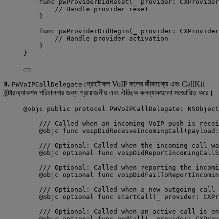
func
pwProviderDidReset
(
_
provider
: CXProvider
// Handle provider reset
}
func
pwProviderDidBegin
(
_
provider
: CXProvider
// Handle provider activation
}
}
৪.
প্রোটোকল VoIP কলের জীবনচক্র এবং CallKit
PWVoIPCallDelegate
ইন্টারঅ্যাকশন পরিচালনার জন্য প্রয়োজনীয় এবং ঐচ্ছিক কলব্যাকগুলো সংজ্ঞায়িত করে।
@objc
public
protocol
 PWVoIPCallDelegate: 
NSObject
/// Called when an incoming VoIP push is recei
@objc
func
voipDidReceiveIncomingCall
(
payload
:
/// Optional: Called when the incoming call wa
@objc
optional
func
voipDidReportIncomingCallS
/// Optional: Called when reporting the incomi
@objc
optional
func
voipDidFailToReportIncomin
/// Optional: Called when a new outgoing call 
@objc
optional
func
startCall
(
_
provider
: CXPr
/// Optional: Called when an active call is en
@objc
optional
func
endCall
(
_
provider
: CXProv