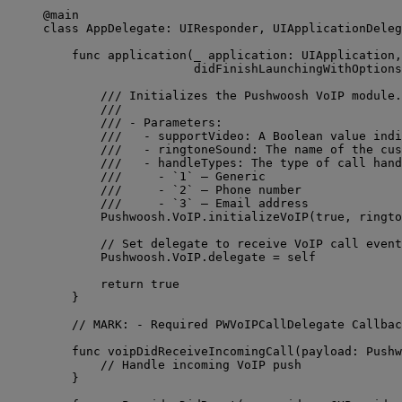
@main
class
 AppDelegate: 
UIResponder
, 
UIApplicationDeleg
func
application
(
_
application
: UIApplication,
didFinishLaunchingWithOptions
/// Initializes the Pushwoosh VoIP module.
///
/// - Parameters:
///   - supportVideo: A Boolean value indi
///   - ringtoneSound: The name of the cus
///   - handleTypes: The type of call hand
///     - `1` – Generic
///     - `2` – Phone number
///     - `3` – Email address
Pushwoosh.
VoIP
.
initializeVoIP
(
true
, 
ringto
// Set delegate to receive VoIP call event
Pushwoosh.
VoIP
.
delegate
=
self
return
true
}
// MARK: - Required PWVoIPCallDelegate Callbac
func
voipDidReceiveIncomingCall
(
payload
: Pushw
// Handle incoming VoIP push
}