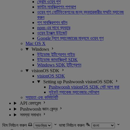
ক্রোম ওয়েব পুশ
কাস্টম সাবস্ক্রিপশন পপআপ
ওয়েব পুশ নোটিফিকেশনের জন্য ব্যবহারকারীর সম্মতি ম্যানেজ
করুন
পুশ সাবস্ক্রিপশন বাটন
npm এর সাথে ব্যবহার
ওয়েব ইনবক্স উইজেট
Google ট্যাগ ম্যানেজারের মাধ্যমে ওয়েব পুশ
Mac OS X
Windows
উইন্ডোজ ইন্টিগ্রেশন গাইড
উইন্ডোজ জাভাস্ক্রিপ্ট SDK
Windows SDK ইন্টিগ্রেশন
visionOS SDK
visionOS SDK
Setting up Pushwoosh visionOS SDK
Pushwoosh visionOS SDK সেট আপ করা
সুইফট প্যাকেজ ম্যানেজার সেটআপ
সহায়তা এবং কমিউনিটি
API রেফারেন্স
Pushwoosh জ্ঞান কেন্দ্র
সমস্যা সমাধান
থিম নির্বাচন করুন
ভাষা নির্বাচন করুন