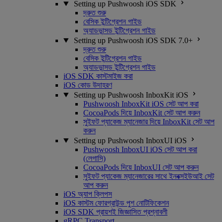
Setting up Pushwoosh iOS SDK
দ্রুত শুরু
বেসিক ইন্টিগ্রেশন গাইড
অ্যাডভান্সড ইন্টিগ্রেশন গাইড
Setting up Pushwoosh iOS SDK 7.0+
দ্রুত শুরু
বেসিক ইন্টিগ্রেশন গাইড
অ্যাডভান্সড ইন্টিগ্রেশন গাইড
iOS SDK কাস্টমাইজ করা
iOS কোড উদাহরণ
Setting up Pushwoosh InboxKit iOS
Pushwoosh InboxKit iOS সেট আপ করা
CocoaPods দিয়ে InboxKit সেট আপ করুন
সুইফট প্যাকেজ ম্যানেজার দিয়ে InboxKit সেট আপ
করুন
Setting up Pushwoosh InboxUI iOS
Pushwoosh InboxUI iOS সেট আপ করা
(লেগাসি)
CocoaPods দিয়ে InboxUI সেট আপ করুন
সুইফট প্যাকেজ ম্যানেজারের সাথে ইনবক্সইউআই সেট
আপ করুন
iOS অ্যাপ ক্লিপস
iOS কাস্টম ফোরগ্রাউন্ড পুশ নোটিফিকেশন
iOS SDK প্রায়শই জিজ্ঞাসিত প্রশ্নাবলী
gRPC Transport