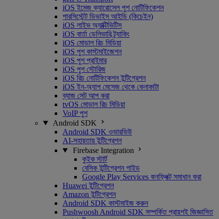
iOS ইমেজ ক্যারোসেল পুশ নোটিফিকেশন
পারসিস্টেন্ট ডিভাইস আইডি (কিচেইন)
iOS লাইভ অ্যাক্টিভিটিস
iOS বার্তা ডেলিভারি ট্র্যাকিং
iOS মোডাল রিচ মিডিয়া
iOS পুশ কাস্টমাইজেশন
iOS পুশ প্রাইমার
iOS পুশ স্টোরিজ
iOS রিচ নোটিফিকেশন ইন্টিগ্রেশন
iOS ইন-অ্যাপ মেসেজ থেকে কেনাকাটা
ব্যাজ সেট আপ করা
tvOS মোডাল রিচ মিডিয়া
VoIP পুশ
Android SDK
Android SDK ওভারভিউ
AI-সহায়তায় ইন্টিগ্রেশন
Firebase Integration
কুইক স্টার্ট
বেসিক ইন্টিগ্রেশন গাইড
Google Play Services কনফ্লিক্ট সমাধান করা
Huawei ইন্টিগ্রেশন
Amazon ইন্টিগ্রেশন
Android SDK কাস্টমাইজ করুন
Pushwoosh Android SDK সম্পর্কিত প্রায়শই জিজ্ঞাসিত