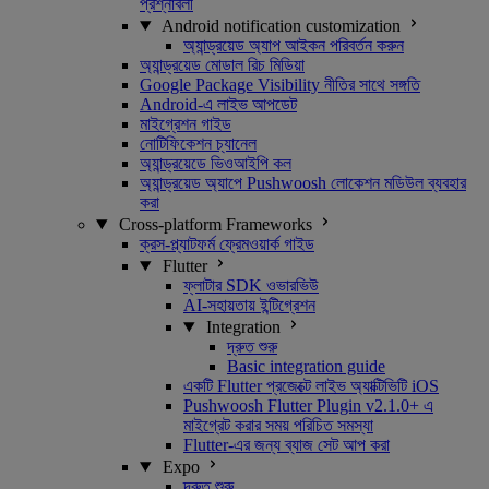
প্রশ্নাবলী
Android notification customization
অ্যান্ড্রয়েড অ্যাপ আইকন পরিবর্তন করুন
অ্যান্ড্রয়েড মোডাল রিচ মিডিয়া
Google Package Visibility নীতির সাথে সঙ্গতি
Android-এ লাইভ আপডেট
মাইগ্রেশন গাইড
নোটিফিকেশন চ্যানেল
অ্যান্ড্রয়েডে ভিওআইপি কল
অ্যান্ড্রয়েড অ্যাপে Pushwoosh লোকেশন মডিউল ব্যবহার
করা
Cross-platform Frameworks
ক্রস-প্ল্যাটফর্ম ফ্রেমওয়ার্ক গাইড
Flutter
ফ্লাটার SDK ওভারভিউ
AI-সহায়তায় ইন্টিগ্রেশন
Integration
দ্রুত শুরু
Basic integration guide
একটি Flutter প্রজেক্টে লাইভ অ্যাক্টিভিটি iOS
Pushwoosh Flutter Plugin v2.1.0+ এ
মাইগ্রেট করার সময় পরিচিত সমস্যা
Flutter-এর জন্য ব্যাজ সেট আপ করা
Expo
দ্রুত শুরু