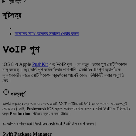
সূচিপত্র
সূচিপত্র
আমাদের সাথে আপনার মতামত শেয়ার করুন
VoIP পুশ
iOS 8-এ Apple
PushKit
এবং VoIP পুশ - এক নতুন ধরণের পুশ নোটিফিকেশন
চালু করেছে। স্ট্যান্ডার্ড পুশ কার্যকারিতার পাশাপাশি, একটি VoIP পুশ অ্যাপটিকে
ব্যবহারকারীর কাছে নোটিফিকেশন প্রদর্শনের আগেই কোড এক্সিকিউট করার অনুমতি
দেয়।
গুরুত্বপূর্ণ
আপনি শুধুমাত্র প্রোডাকশন মোডে একটি VoIP সার্টিফিকেট তৈরি করতে পারেন, ডেভেলপমেন্ট
মোডে নয়। তাই, Pushwoosh iOS অ্যাপ কনফিগারেশনে আপনার সর্বদা VoIP সার্টিফিকেটের
জন্য
Production
গেটওয়ে ব্যবহার করা উচিত।
১.
আপনার প্রজেক্টে PushwooshVoIP মডিউল যোগ করুন।
Swift Package Manager