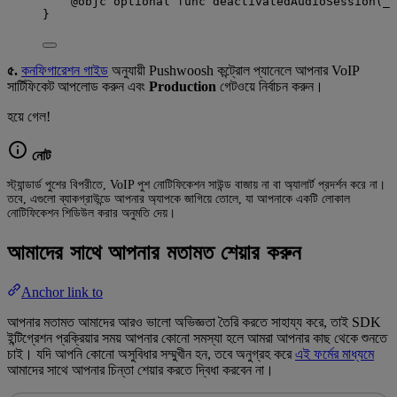
@objc
optional
func
deactivatedAudioSession
(
_
}
৫.
কনফিগারেশন গাইড
অনুযায়ী Pushwoosh কন্ট্রোল প্যানেলে আপনার VoIP
সার্টিফিকেট আপলোড করুন এবং
Production
গেটওয়ে নির্বাচন করুন।
হয়ে গেল!
নোট
স্ট্যান্ডার্ড পুশের বিপরীতে, VoIP পুশ নোটিফিকেশন সাউন্ড বাজায় না বা অ্যালার্ট প্রদর্শন করে না।
তবে, এগুলো ব্যাকগ্রাউন্ডে আপনার অ্যাপকে জাগিয়ে তোলে, যা আপনাকে একটি লোকাল
নোটিফিকেশন শিডিউল করার অনুমতি দেয়।
আমাদের সাথে আপনার মতামত শেয়ার করুন
Anchor link to
আপনার মতামত আমাদের আরও ভালো অভিজ্ঞতা তৈরি করতে সাহায্য করে, তাই SDK
ইন্টিগ্রেশন প্রক্রিয়ার সময় আপনার কোনো সমস্যা হলে আমরা আপনার কাছ থেকে শুনতে
চাই। যদি আপনি কোনো অসুবিধার সম্মুখীন হন, তবে অনুগ্রহ করে
এই ফর্মের মাধ্যমে
আমাদের সাথে আপনার চিন্তা শেয়ার করতে দ্বিধা করবেন না।