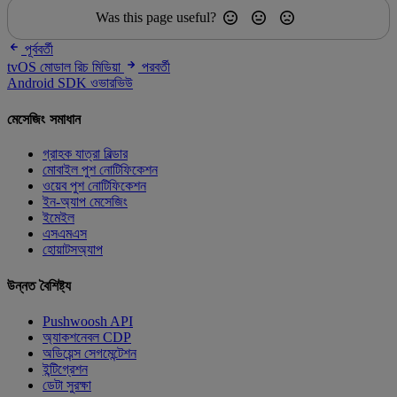
Was this page useful?
পূর্ববর্তী
tvOS মোডাল রিচ মিডিয়া
পরবর্তী
Android SDK ওভারভিউ
মেসেজিং সমাধান
গ্রাহক যাত্রা বিল্ডার
মোবাইল পুশ নোটিফিকেশন
ওয়েব পুশ নোটিফিকেশন
ইন-অ্যাপ মেসেজিং
ইমেইল
এসএমএস
হোয়াটসঅ্যাপ
উন্নত বৈশিষ্ট্য
Pushwoosh API
অ্যাকশনেবল CDP
অডিয়েন্স সেগমেন্টেশন
ইন্টিগ্রেশন
ডেটা সুরক্ষা