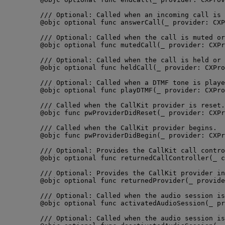
/// Optional: Called when an incoming call is 
@objc
optional
func
answerCall
(
_
provider
: CXP
/// Optional: Called when the call is muted or
@objc
optional
func
mutedCall
(
_
provider
: CXPr
/// Optional: Called when the call is held or 
@objc
optional
func
heldCall
(
_
provider
: CXPro
/// Optional: Called when a DTMF tone is playe
@objc
optional
func
playDTMF
(
_
provider
: CXPro
/// Called when the CallKit provider is reset.
@objc
func
pwProviderDidReset
(
_
provider
: CXPr
/// Called when the CallKit provider begins.
@objc
func
pwProviderDidBegin
(
_
provider
: CXPr
/// Optional: Provides the CallKit call contro
@objc
optional
func
returnedCallController
(
_
c
/// Optional: Provides the CallKit provider in
@objc
optional
func
returnedProvider
(
_
provide
/// Optional: Called when the audio session is
@objc
optional
func
activatedAudioSession
(
_
pr
/// Optional: Called when the audio session is