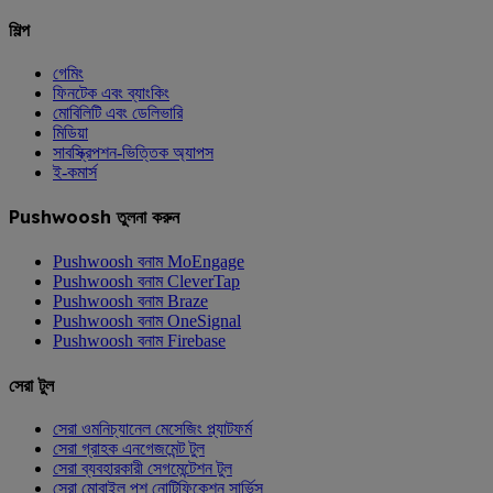
শিল্প
গেমিং
ফিনটেক এবং ব্যাংকিং
মোবিলিটি এবং ডেলিভারি
মিডিয়া
সাবস্ক্রিপশন-ভিত্তিক অ্যাপস
ই-কমার্স
Pushwoosh তুলনা করুন
Pushwoosh বনাম MoEngage
Pushwoosh বনাম CleverTap
Pushwoosh বনাম Braze
Pushwoosh বনাম OneSignal
Pushwoosh বনাম Firebase
সেরা টুল
সেরা ওমনিচ্যানেল মেসেজিং প্ল্যাটফর্ম
সেরা গ্রাহক এনগেজমেন্ট টুল
সেরা ব্যবহারকারী সেগমেন্টেশন টুল
সেরা মোবাইল পুশ নোটিফিকেশন সার্ভিস