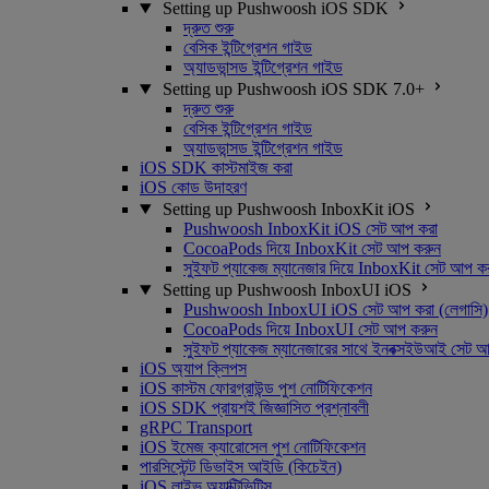
Setting up Pushwoosh iOS SDK
দ্রুত শুরু
বেসিক ইন্টিগ্রেশন গাইড
অ্যাডভান্সড ইন্টিগ্রেশন গাইড
Setting up Pushwoosh iOS SDK 7.0+
দ্রুত শুরু
বেসিক ইন্টিগ্রেশন গাইড
অ্যাডভান্সড ইন্টিগ্রেশন গাইড
iOS SDK কাস্টমাইজ করা
iOS কোড উদাহরণ
Setting up Pushwoosh InboxKit iOS
Pushwoosh InboxKit iOS সেট আপ করা
CocoaPods দিয়ে InboxKit সেট আপ করুন
সুইফট প্যাকেজ ম্যানেজার দিয়ে InboxKit সেট আপ ক
Setting up Pushwoosh InboxUI iOS
Pushwoosh InboxUI iOS সেট আপ করা (লেগাসি)
CocoaPods দিয়ে InboxUI সেট আপ করুন
সুইফট প্যাকেজ ম্যানেজারের সাথে ইনবক্সইউআই সেট 
iOS অ্যাপ ক্লিপস
iOS কাস্টম ফোরগ্রাউন্ড পুশ নোটিফিকেশন
iOS SDK প্রায়শই জিজ্ঞাসিত প্রশ্নাবলী
gRPC Transport
iOS ইমেজ ক্যারোসেল পুশ নোটিফিকেশন
পারসিস্টেন্ট ডিভাইস আইডি (কিচেইন)
iOS লাইভ অ্যাক্টিভিটিস