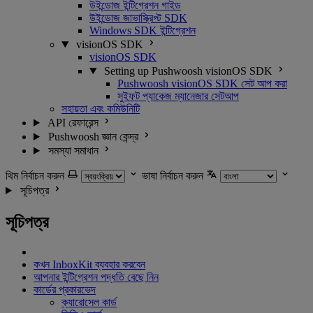
উইন্ডোজ ইন্টিগ্রেশন গাইড
উইন্ডোজ জাভাস্ক্রিপ্ট SDK
Windows SDK ইন্টিগ্রেশন
visionOS SDK
visionOS SDK
Setting up Pushwoosh visionOS SDK
Pushwoosh visionOS SDK সেট আপ করা
সুইফট প্যাকেজ ম্যানেজার সেটআপ
সহায়তা এবং কমিউনিটি
API রেফারেন্স
Pushwoosh জ্ঞান কেন্দ্র
সমস্যা সমাধান
থিম নির্বাচন করুন
ভাষা নির্বাচন করুন
সূচিপত্র
সূচিপত্র
কখন InboxKit ব্যবহার করবেন
আপনার ইন্টিগ্রেশন পদ্ধতি বেছে নিন
কার্ডের প্রকারভেদ
ক্যারোসেল কার্ড