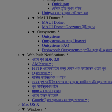
Quick start
বেসিক ইন্টিগ্রেশন গাইড
Unity-এর জন্য ব্যাজ সেট আপ করা
MAUI Dotnet
MAUI Dotnet
MAUI Dotnet Geozones ইন্টিগ্রেশন
Outsystems
Outsystems
Outsystems-এর জন্য Huawei
Outsystems FAQ
Pushwoosh Outsystems প্লাগইন ক্লায়েন্ট অ্যাক
Web Push Notifications
ওয়েব পুশ SDK 3.0
AMP ওয়েব পুশ
HTTP ওয়েবসাইটের জন্য ক্রোম এবং ফায়ারফক্স ওয়েব পুশ
ক্রোম ওয়েব পুশ
কাস্টম সাবস্ক্রিপশন পপআপ
ওয়েব পুশ নোটিফিকেশনের জন্য ব্যবহারকারীর সম্মতি ম্যানেজ কর
পুশ সাবস্ক্রিপশন বাটন
npm এর সাথে ব্যবহার
ওয়েব ইনবক্স উইজেট
Google ট্যাগ ম্যানেজারের মাধ্যমে ওয়েব পুশ
Mac OS X
Windows