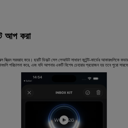
 আপ করা
স্ক্রিন সরবরাহ করে। ছয়টি ডিফল্ট সেল লেআউট সাধারণ কন্টেন্ট-কার্ডের আকারগুলিকে কভ
লি পরিচালনা করে, এবং যদি আপনার একটি বিশেষ চেহারার প্রয়োজন হয় তবে পুরো সারফেসট