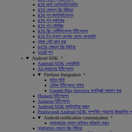
iOS বার্তা ডেলিভারি ট্র্যাকিং
iOS মোডাল রিচ মিডিয়া
iOS পুশ কাস্টমাইজেশন
iOS পুশ প্রাইমার
iOS পুশ স্টোরিজ
iOS রিচ নোটিফিকেশন ইন্টিগ্রেশন
iOS ইন-অ্যাপ মেসেজ থেকে কেনাকাটা
ব্যাজ সেট আপ করা
tvOS মোডাল রিচ মিডিয়া
VoIP পুশ
Android SDK
Android SDK ওভারভিউ
AI-সহায়তায় ইন্টিগ্রেশন
Firebase Integration
কুইক স্টার্ট
বেসিক ইন্টিগ্রেশন গাইড
Google Play Services কনফ্লিক্ট সমাধান করা
Huawei ইন্টিগ্রেশন
Amazon ইন্টিগ্রেশন
Android SDK কাস্টমাইজ করুন
Pushwoosh Android SDK সম্পর্কিত প্রায়শই জিজ্ঞাসিত প্র
Android notification customization
অ্যান্ড্রয়েড অ্যাপ আইকন পরিবর্তন করুন
অ্যান্ড্রয়েড মোডাল রিচ মিডিয়া