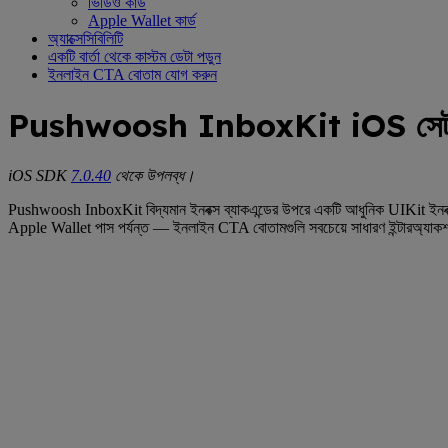
ভিডিও কার্ড
Apple Wallet কার্ড
অ্যাক্সেসিবিলিটি
একটি বার্তা থেকে কাস্টম ডেটা পড়ুন
ইনলাইন CTA বোতাম যোগ করুন
Pushwoosh InboxKit iOS সেট
iOS SDK
7.0.40
থেকে উপলব্ধ।
Pushwoosh InboxKit বিদ্যমান ইনবক্স ব্যাকএন্ডের উপরে একটি আধুনিক UIKit ইনবক্স 
Apple Wallet পাস পর্যন্ত — ইনলাইন CTA বোতামগুলি সবচেয়ে সাধারণ ইন্টারঅ্যাকশনগু