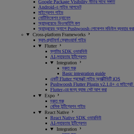
Google Package Visibility নীতির সাথে সঙ্গতি
Android-এ লাইভ আপডেট
মাইগ্রেশন গাইড
নোটিফিকেশন চ্যানেল
অ্যান্ড্রয়েডে ভিওআইপি কল
অ্যান্ড্রয়েড অ্যাপে Pushwoosh লোকেশন মডিউল ব্যবহার কর
Cross-platform Frameworks
ক্রস-প্ল্যাটফর্ম ফ্রেমওয়ার্ক গাইড
Flutter
ফ্লাটার SDK ওভারভিউ
AI-সহায়তায় ইন্টিগ্রেশন
Integration
দ্রুত শুরু
Basic integration guide
একটি Flutter প্রজেক্টে লাইভ অ্যাক্টিভিটি iOS
Pushwoosh Flutter Plugin v2.1.0+ এ মাইগ্রেট কর
Flutter-এর জন্য ব্যাজ সেট আপ করা
Expo
দ্রুত শুরু
বেসিক ইন্টিগ্রেশন গাইড
React Native
React Native SDK ওভারভিউ
AI-সহায়তায় ইন্টিগ্রেশন
Integration