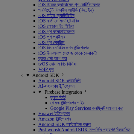
iOS ইমেজ ক্যারোসেল পুশ নোটিফিকেশন
পারসিস্টেন্ট ডিভাইস আইডি (কিচেইন)
iOS লাইভ অ্যাক্টিভিটিস
iOS বার্তা ডেলিভারি ট্র্যাকিং
iOS মোডাল রিচ মিডিয়া
iOS পুশ কাস্টমাইজেশন
iOS পুশ প্রাইমার
iOS পুশ স্টোরিজ
iOS রিচ নোটিফিকেশন ইন্টিগ্রেশন
iOS ইন-অ্যাপ মেসেজ থেকে কেনাকাটা
ব্যাজ সেট আপ করা
tvOS মোডাল রিচ মিডিয়া
VoIP পুশ
Android SDK
Android SDK ওভারভিউ
AI-সহায়তায় ইন্টিগ্রেশন
Firebase Integration
কুইক স্টার্ট
বেসিক ইন্টিগ্রেশন গাইড
Google Play Services কনফ্লিক্ট সমাধান করা
Huawei ইন্টিগ্রেশন
Amazon ইন্টিগ্রেশন
Android SDK কাস্টমাইজ করুন
Pushwoosh Android SDK সম্পর্কিত প্রায়শই জিজ্ঞাসিত