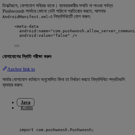
ডিফল্টরূপে, যোগাযোগ সক্রিয় থাকে। ব্যবহারকারীর সম্মতি না পাওয়া পর্যন্ত
Pushwoosh সার্ভারে কোনো ডেটা পাঠানো প্রতিরোধ করতে, আপনার
-এ নিম্নলিখিতটি যোগ করুন:
AndroidManifest.xml
<
meta-data
android:name
=
"
com.pushwoosh.allow_server_communi
android:value
=
"
false
"
 />
যোগাযোগের স্থিতি পরীক্ষা করুন
Anchor link to
সার্ভার যোগাযোগ বর্তমানে অনুমোদিত কিনা তা নির্ধারণ করতে নিম্নলিখিত পদ্ধতিগুলি
ব্যবহার করুন:
Java
Kotlin
import
com.pushwoosh.Pushwoosh
;