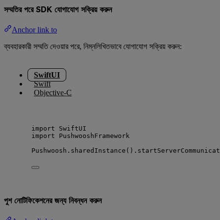
সম্মতির পরে SDK যোগাযোগ সক্রিয় করুন
Anchor link to
ব্যবহারকারী সম্মতি দেওয়ার পরে, নিম্নলিখিতভাবে যোগাযোগ সক্রিয় করুন:
SwiftUI
Swift
Objective-C
import
 SwiftUI
import
 PushwooshFramework
Pushwoosh.
sharedInstance
().
startServerCommunicat
পুশ নোটিফিকেশনের জন্য নিবন্ধন করুন