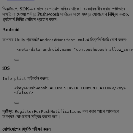
ডিফল্টরূপে, SDK-এর সাথে যোগাযোগ সক্রিয় থাকে। ব্যবহারকারীর দ্বারা স্পষ্টভাবে
সম্মতি না দেওয়া পর্যন্ত Pushwoosh সার্ভারের সাথে সমস্ত যোগাযোগ নিষ্ক্রিয় করতে,
প্ল্যাটফর্ম-নির্দিষ্ট সেটিংস প্রয়োগ করুন:
Android
আপনার Unity প্রজেক্টে
-এ নিম্নলিখিতটি যোগ করুন:
AndroidManifest.xml
<
meta-data
android:name
=
"
com.pushwoosh.allow_serv
iOS
পরিবর্তন করুন:
Info.plist
<
key
>
Pushwoosh_ALLOW_SERVER_COMMUNICATION
</
key
>
<
false
/>
দ্রষ্টব্য:
কল করার আগে আপনাকে
RegisterForPushNotifications
অবশ্যই যোগাযোগ সক্রিয় করতে হবে।
যোগাযোগের স্থিতি পরীক্ষা করুন