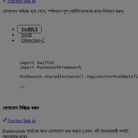
Anchor link to
যোগাযোগ সক্রিয় হয়ে গেলে, স্পষ্টভাবে পুশ নোটিফিকেশনের জন্য নিবন্ধন করুন:
SwiftUI
Swift
Objective-C
import
 SwiftUI
import
 PushwooshFramework
Pushwoosh.
sharedInstance
().
registerForPushNotifi
যোগাযোগ নিষ্ক্রিয় করুন
Anchor link to
Pushwoosh সার্ভারের সাথে যোগাযোগ বন্ধ করতে (যেমন, যদি ব্যবহারকারী সম্মতি
প্রত্যাহার করে):