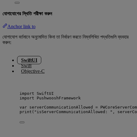
যোগাযোগের স্থিতি পরীক্ষা করুন
Anchor link to
যোগাযোগ বর্তমানে অনুমোদিত কিনা তা নির্ধারণ করতে নিম্নলিখিত পদ্ধতিগুলি ব্যবহার
করুন:
SwiftUI
Swift
Objective-C
import
 SwiftUI
import
 PushwooshFramework
var
 serverCommunicationAllowed 
=
 PWCoreServerCom
print
(
"
isServerCommunicationAllowed: 
"
, serverCo