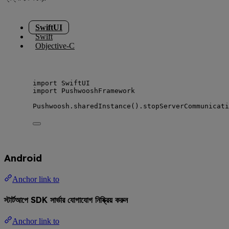
SwiftUI
Swift
Objective-C
import
 SwiftUI
import
 PushwooshFramework
Pushwoosh.
sharedInstance
().
stopServerCommunicati
Android
Anchor link to
স্টার্টআপে SDK সার্ভার যোগাযোগ নিষ্ক্রিয় করুন
Anchor link to