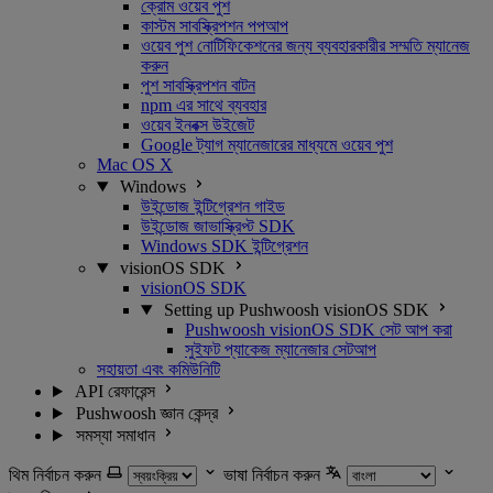
ক্রোম ওয়েব পুশ
কাস্টম সাবস্ক্রিপশন পপআপ
ওয়েব পুশ নোটিফিকেশনের জন্য ব্যবহারকারীর সম্মতি ম্যানেজ
করুন
পুশ সাবস্ক্রিপশন বাটন
npm এর সাথে ব্যবহার
ওয়েব ইনবক্স উইজেট
Google ট্যাগ ম্যানেজারের মাধ্যমে ওয়েব পুশ
Mac OS X
Windows
উইন্ডোজ ইন্টিগ্রেশন গাইড
উইন্ডোজ জাভাস্ক্রিপ্ট SDK
Windows SDK ইন্টিগ্রেশন
visionOS SDK
visionOS SDK
Setting up Pushwoosh visionOS SDK
Pushwoosh visionOS SDK সেট আপ করা
সুইফট প্যাকেজ ম্যানেজার সেটআপ
সহায়তা এবং কমিউনিটি
API রেফারেন্স
Pushwoosh জ্ঞান কেন্দ্র
সমস্যা সমাধান
থিম নির্বাচন করুন
ভাষা নির্বাচন করুন