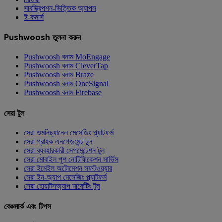
সাবস্ক্রিপশন-ভিত্তিক অ্যাপস
ই-কমার্স
Pushwoosh তুলনা করুন
Pushwoosh বনাম MoEngage
Pushwoosh বনাম CleverTap
Pushwoosh বনাম Braze
Pushwoosh বনাম OneSignal
Pushwoosh বনাম Firebase
সেরা টুল
সেরা ওমনিচ্যানেল মেসেজিং প্ল্যাটফর্ম
সেরা গ্রাহক এনগেজমেন্ট টুল
সেরা ব্যবহারকারী সেগমেন্টেশন টুল
সেরা মোবাইল পুশ নোটিফিকেশন সার্ভিস
সেরা ইমেইল অটোমেশন সফটওয়্যার
সেরা ইন-অ্যাপ মেসেজিং প্ল্যাটফর্ম
সেরা হোয়াটসঅ্যাপ মার্কেটিং টুল
বেঞ্চমার্ক এবং টিপস