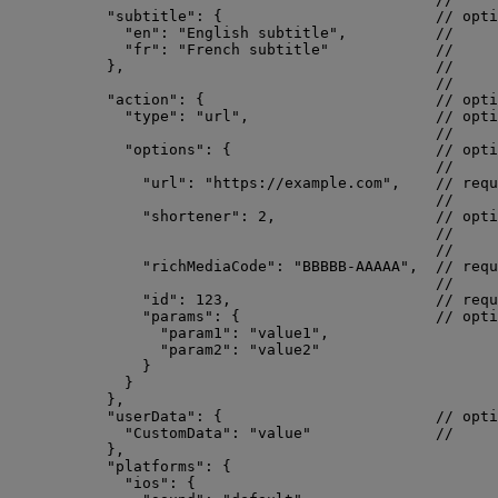
"subtitle"
: {                        
// opti
"en"
: 
"
English subtitle
"
,          
//     
"fr"
: 
"
French subtitle
"
//     
},                                   
//     
//     
"action"
: {                          
// opti
"type"
: 
"
url
"
,                     
// opti
//     
"options"
: {                       
// opti
//     
"url"
: 
"
https://example.com
"
,    
// requ
//     
"shortener"
: 
2
,                  
// opti
//     
//     
"richMediaCode"
: 
"
BBBBB-AAAAA
"
,  
// requ
//     
"id"
: 
123
,                       
// requ
"params"
: {                      
// opti
"param1"
: 
"
value1
"
,
"param2"
: 
"
value2
"
}
}
},
"userData"
: {                        
// opti
"CustomData"
: 
"
value
"
//     
},
"platforms"
: {
"ios"
: {