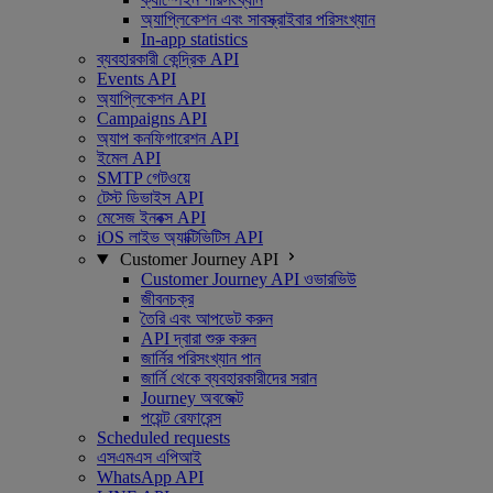
অ্যাপ্লিকেশন এবং সাবস্ক্রাইবার পরিসংখ্যান
In-app statistics
ব্যবহারকারী কেন্দ্রিক API
Events API
অ্যাপ্লিকেশন API
Campaigns API
অ্যাপ কনফিগারেশন API
ইমেল API
SMTP গেটওয়ে
টেস্ট ডিভাইস API
মেসেজ ইনবক্স API
iOS লাইভ অ্যাক্টিভিটিস API
Customer Journey API
Customer Journey API ওভারভিউ
জীবনচক্র
তৈরি এবং আপডেট করুন
API দ্বারা শুরু করুন
জার্নির পরিসংখ্যান পান
জার্নি থেকে ব্যবহারকারীদের সরান
Journey অবজেক্ট
পয়েন্ট রেফারেন্স
Scheduled requests
এসএমএস এপিআই
WhatsApp API