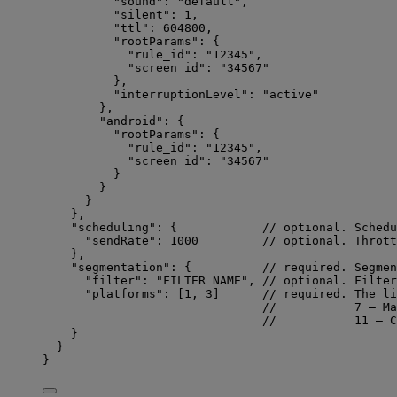
"sound"
: 
"
default
"
,
"silent"
: 
1
,
"ttl"
: 
604800
,
"rootParams"
: {
"rule_id"
: 
"
12345
"
,
"screen_id"
: 
"
34567
"
},
"interruptionLevel"
: 
"
active
"
},
"android"
: {
"rootParams"
: {
"rule_id"
: 
"
12345
"
,
"screen_id"
: 
"
34567
"
}
}
}
},
"scheduling"
: {            
// optional. Schedu
"sendRate"
: 
1000
// optional. Thrott
},
"segmentation"
: {          
// required. Segmen
"filter"
: 
"
FILTER NAME
"
, 
// optional. Filter
"platforms"
: [
1
, 
3
]      
// required. The li
//           7 — Ma
//           11 — C
}
}
}