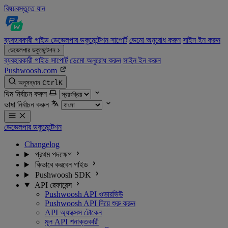
বিষয়বস্তুতে যান
ব্যবহারকারী গাইড
ডেভেলপার ডকুমেন্টেশন
সাপোর্ট
ডেমো অনুরোধ করুন
সাইন ইন করুন
ডেভেলপার ডকুমেন্টেশন
ব্যবহারকারী গাইড
সাপোর্ট
ডেমো অনুরোধ করুন
সাইন ইন করুন
Pushwoosh.com
অনুসন্ধান
Ctrl
K
থিম নির্বাচন করুন
ভাষা নির্বাচন করুন
ডেভেলপার ডকুমেন্টেশন
Changelog
প্রথম পদক্ষেপ
কিভাবে করবেন গাইড
Pushwoosh SDK
API রেফারেন্স
Pushwoosh API ওভারভিউ
Pushwoosh API দিয়ে শুরু করুন
API অ্যাক্সেস টোকেন
মূল API শনাক্তকারী