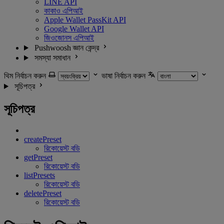
LINE API
কাকাও এপিআই
Apple Wallet PassKit API
Google Wallet API
জিওজোনস এপিআই
Pushwoosh জ্ঞান কেন্দ্র
সমস্যা সমাধান
থিম নির্বাচন করুন
ভাষা নির্বাচন করুন
সূচিপত্র
সূচিপত্র
createPreset
রিকোয়েস্ট বডি
getPreset
রিকোয়েস্ট বডি
listPresets
রিকোয়েস্ট বডি
deletePreset
রিকোয়েস্ট বডি