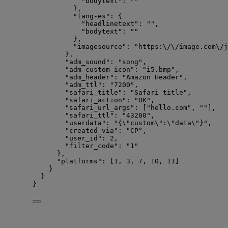
"bodytext"
: 
""
},
"lang-es"
: {
"headlinetext"
: 
""
,
"bodytext"
: 
""
},
"imagesource"
: 
"
https:
\/\/
image.com
\/
j
},
"adm_sound"
: 
"
song
"
,
"adm_custom_icon"
: 
"
i5.bmp
"
,
"adm_header"
: 
"
Amazon Header
"
,
"adm_ttl"
: 
"
7200
"
,
"safari_title"
: 
"
Safari title
"
,
"safari_action"
: 
"
OK
"
,
"safari_url_args"
: [
"
hello.com
"
, 
""
],
"safari_ttl"
: 
"
43200
"
,
"userdata"
: 
"
{
\"
custom
\"
:
\"
data
\"
}
"
,
"created_via"
: 
"
CP
"
,
"user_id"
: 
2
,
"filter_code"
: 
"
1
"
},
"platforms"
: [
1
, 
3
, 
7
, 
10
, 
11
]
}
}
}