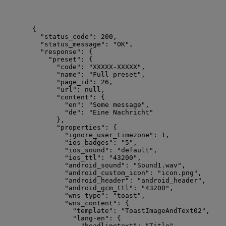
{
"status_code"
: 
200
,
"status_message"
: 
"
OK
"
,
"response"
: {
"preset"
: {
"code"
: 
"
XXXXX-XXXXX
"
,
"name"
: 
"
Full preset
"
,
"page_id"
: 
26
,
"url"
: 
null
,
"content"
: {
"en"
: 
"
Some message
"
,
"de"
: 
"
Eine Nachricht
"
},
"properties"
: {
"ignore_user_timezone"
: 
1
,
"ios_badges"
: 
"
5
"
,
"ios_sound"
: 
"
default
"
,
"ios_ttl"
: 
"
43200
"
,
"android_sound"
: 
"
Sound1.wav
"
,
"android_custom_icon"
: 
"
icon.png
"
,
"android_header"
: 
"
android_header
"
,
"android_gcm_ttl"
: 
"
43200
"
,
"wns_type"
: 
"
toast
"
,
"wns_content"
: {
"template"
: 
"
ToastImageAndText02
"
,
"lang-en"
: {
"headlinetext"
: 
"
Title
"
,