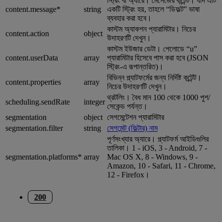
স্ট্রিং বা অ্যারে। মেসেজের কন্টেন্ট। যদি এটি
content.message*
string
একটি স্ট্রিং হয়, তাহলে “ডিফল্ট” ভাষা
ব্যবহার করা হবে।
কাস্টম অ্যাকশন প্যারামিটার। নিচের
content.action
object
উদাহরণটি দেখুন।
কাস্টম ইউজার ডেটা। পেলোডে “u”
content.userData
array
প্যারামিটার হিসেবে পাস করা হবে (JSON
স্ট্রিং-এ রূপান্তরিত)।
বিভিন্ন প্ল্যাটফর্মের জন্য নির্দিষ্ট কন্টেন্ট।
content.properties
array
নিচের উদাহরণটি দেখুন।
থ্রটলিং। বৈধ মান 100 থেকে 1000 পুশ/
scheduling.sendRate
integer
সেকেন্ড পর্যন্ত।
segmentation
object
সেগমেন্টেশন প্যারামিটার
segmentation.filter
string
সেগমেন্ট (ফিল্টার) নাম
পূর্ণসংখ্যার অ্যারে। প্ল্যাটফর্ম আইডিগুলির
তালিকা। 1 - iOS, 3 - Android, 7 -
segmentation.platforms*
array
Mac OS X, 8 - Windows, 9 -
Amazon, 10 - Safari, 11 - Chrome,
12 - Firefox।
200