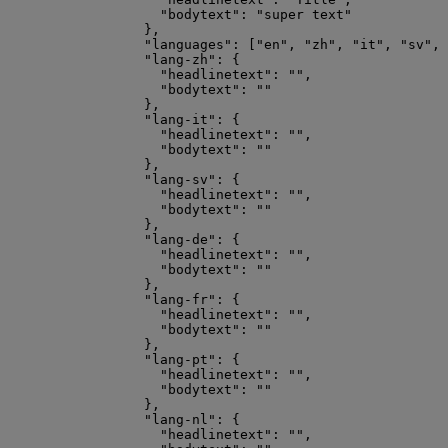
"bodytext"
: 
"
super text
"
},
"languages"
: [
"
en
"
, 
"
zh
"
, 
"
it
"
, 
"
sv
"
, 
"lang-zh"
: {
"headlinetext"
: 
""
,
"bodytext"
: 
""
},
"lang-it"
: {
"headlinetext"
: 
""
,
"bodytext"
: 
""
},
"lang-sv"
: {
"headlinetext"
: 
""
,
"bodytext"
: 
""
},
"lang-de"
: {
"headlinetext"
: 
""
,
"bodytext"
: 
""
},
"lang-fr"
: {
"headlinetext"
: 
""
,
"bodytext"
: 
""
},
"lang-pt"
: {
"headlinetext"
: 
""
,
"bodytext"
: 
""
},
"lang-nl"
: {
"headlinetext"
: 
""
,