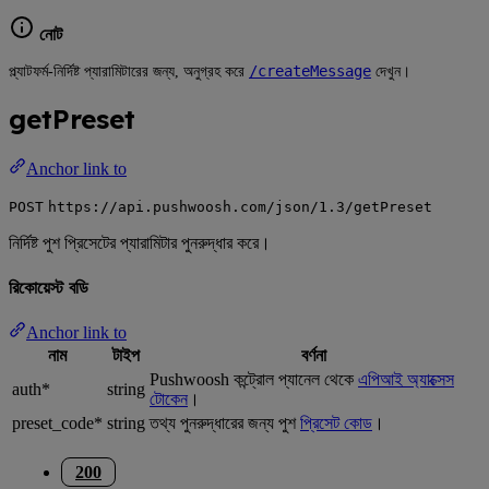
নোট
/createMessage
প্ল্যাটফর্ম-নির্দিষ্ট প্যারামিটারের জন্য, অনুগ্রহ করে
দেখুন।
getPreset
Anchor link to
POST
https://api.pushwoosh.com/json/1.3/getPreset
নির্দিষ্ট পুশ প্রিসেটের প্যারামিটার পুনরুদ্ধার করে।
রিকোয়েস্ট বডি
Anchor link to
নাম
টাইপ
বর্ণনা
Pushwoosh কন্ট্রোল প্যানেল থেকে
এপিআই অ্যাক্সেস
auth*
string
টোকেন
।
preset_code*
string
তথ্য পুনরুদ্ধারের জন্য পুশ
প্রিসেট কোড
।
200