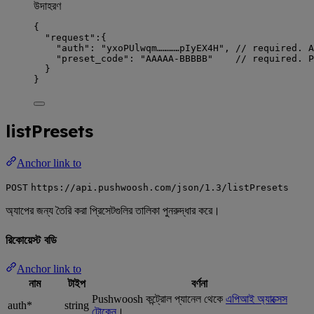
উদাহরণ
{
"request"
:{
"auth"
: 
"
yxoPUlwqm…………pIyEX4H
"
, 
// required. A
"preset_code"
: 
"
AAAAA-BBBBB
"
// required. P
}
}
listPresets
Anchor link to
POST
https://api.pushwoosh.com/json/1.3/listPresets
অ্যাপের জন্য তৈরি করা প্রিসেটগুলির তালিকা পুনরুদ্ধার করে।
রিকোয়েস্ট বডি
Anchor link to
নাম
টাইপ
বর্ণনা
Pushwoosh কন্ট্রোল প্যানেল থেকে
এপিআই অ্যাক্সেস
auth*
string
টোকেন
।