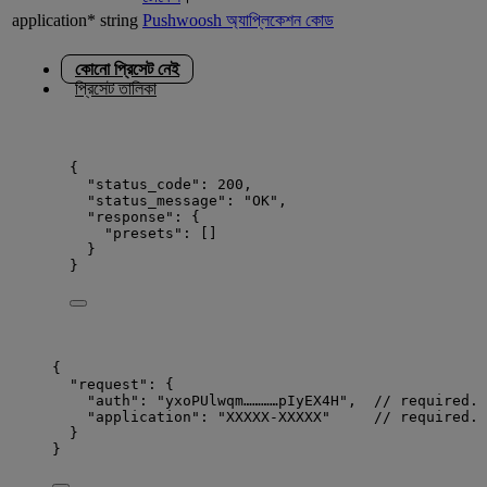
application*
string
Pushwoosh অ্যাপ্লিকেশন কোড
কোনো প্রিসেট নেই
প্রিসেট তালিকা
{
"status_code"
: 
200
,
"status_message"
: 
"
OK
"
,
"response"
: {
"presets"
: []
}
}
{
"request"
: {
"auth"
: 
"
yxoPUlwqm…………pIyEX4H
"
,  
// required. 
"application"
: 
"
XXXXX-XXXXX
"
// required. 
}
}