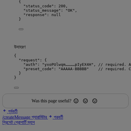
{
"status_code"
: 
200
,
"status_message"
: 
"
OK
"
,
"response"
: 
null
}
উদাহরণ
{
"request"
: {
"auth"
: 
"
yxoPUlwqm…………pIyEX4H
"
, 
// required. A
"preset_code"
: 
"
AAAAA-BBBBB
"
// required. C
}
}
Was this page useful?
পূর্ববর্তী
/createMessage প্যারামিটার
পরবর্তী
প্রিসেট প্রোপার্টি ম্যাপ