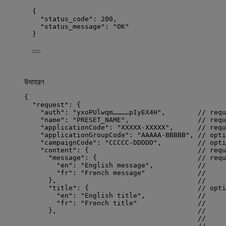
{
"status_code"
: 
200
,
"status_message"
: 
"
OK
"
}
উদাহরণ
{
"request"
: {
"auth"
: 
"
yxoPUlwqm…………pIyEX4H
"
,        
// requ
"name"
: 
"
PRESET_NAME
"
,                 
// requ
"applicationCode"
: 
"
XXXXX-XXXXX
"
,      
// requ
"applicationGroupCode"
: 
"
AAAAA-BBBBB
"
, 
// opti
"campaignCode"
: 
"
CCCCC-DDDDD
"
,         
// opti
"content"
: {                           
// requ
"message"
: {                         
// requ
"en"
: 
"
English message
"
,           
//     
"fr"
: 
"
French message
"
//     
},                                   
//     
"title"
: {                           
// opti
"en"
: 
"
English title
"
,             
//     
"fr"
: 
"
French title
"
//     
},                                   
//     
//     
//     