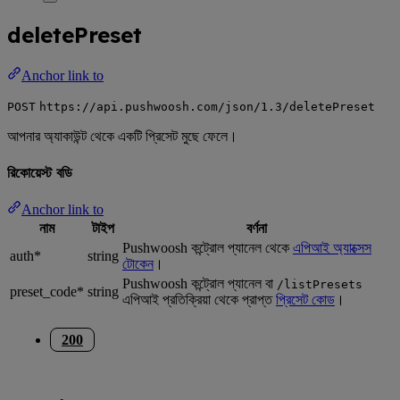
deletePreset
Anchor link to
POST
https://api.pushwoosh.com/json/1.3/deletePreset
আপনার অ্যাকাউন্ট থেকে একটি প্রিসেট মুছে ফেলে।
রিকোয়েস্ট বডি
Anchor link to
নাম
টাইপ
বর্ণনা
Pushwoosh কন্ট্রোল প্যানেল থেকে
এপিআই অ্যাক্সেস
auth*
string
টোকেন
।
Pushwoosh কন্ট্রোল প্যানেল বা
/listPresets
preset_code*
string
এপিআই প্রতিক্রিয়া থেকে প্রাপ্ত
প্রিসেট কোড
।
200