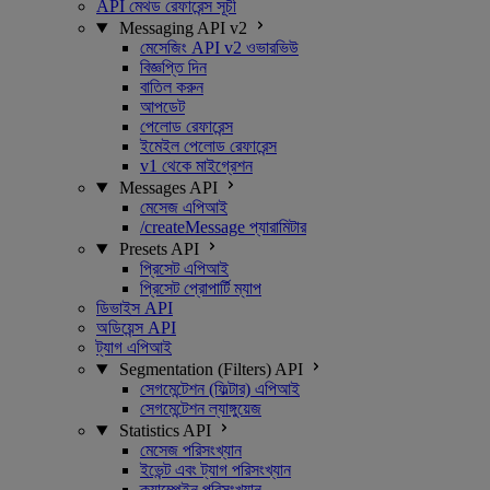
API মেথড রেফারেন্স সূচী
Messaging API v2
মেসেজিং API v2 ওভারভিউ
বিজ্ঞপ্তি দিন
বাতিল করুন
আপডেট
পেলোড রেফারেন্স
ইমেইল পেলোড রেফারেন্স
v1 থেকে মাইগ্রেশন
Messages API
মেসেজ এপিআই
/createMessage প্যারামিটার
Presets API
প্রিসেট এপিআই
প্রিসেট প্রোপার্টি ম্যাপ
ডিভাইস API
অডিয়েন্স API
ট্যাগ এপিআই
Segmentation (Filters) API
সেগমেন্টেশন (ফিল্টার) এপিআই
সেগমেন্টেশন ল্যাঙ্গুয়েজ
Statistics API
মেসেজ পরিসংখ্যান
ইভেন্ট এবং ট্যাগ পরিসংখ্যান
ক্যাম্পেইন পরিসংখ্যান