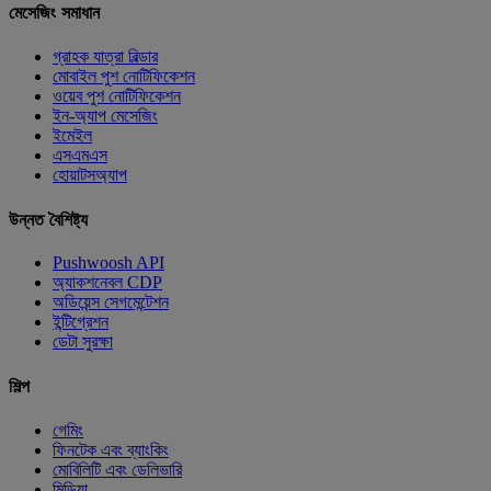
মেসেজিং সমাধান
গ্রাহক যাত্রা বিল্ডার
মোবাইল পুশ নোটিফিকেশন
ওয়েব পুশ নোটিফিকেশন
ইন-অ্যাপ মেসেজিং
ইমেইল
এসএমএস
হোয়াটসঅ্যাপ
উন্নত বৈশিষ্ট্য
Pushwoosh API
অ্যাকশনেবল CDP
অডিয়েন্স সেগমেন্টেশন
ইন্টিগ্রেশন
ডেটা সুরক্ষা
শিল্প
গেমিং
ফিনটেক এবং ব্যাংকিং
মোবিলিটি এবং ডেলিভারি
মিডিয়া