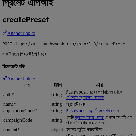
প্রিসেট এপিআই
createPreset
Anchor link to
POST
https://api.pushwoosh.com/json/1.3/createPreset
একটি নতুন প্রিসেট তৈরি করে।
রিকোয়েস্ট বডি
Anchor link to
নাম
টাইপ
বর্ণনা
Pushwoosh কন্ট্রোল প্যানেল থেকে
auth*
string
এপিআই অ্যাক্সেস টোকেন
।
name*
string
প্রিসেটের নাম।
applicationCode*
string
Pushwoosh অ্যাপ্লিকেশন কোড
একটি
ক্যাম্পেইনের কোড
যেখানে আপনি এই
campaignCode
string
প্রিসেটটি বরাদ্দ করতে চান।
content*
object
মেসেজ কন্টেন্ট প্যারামিটার।