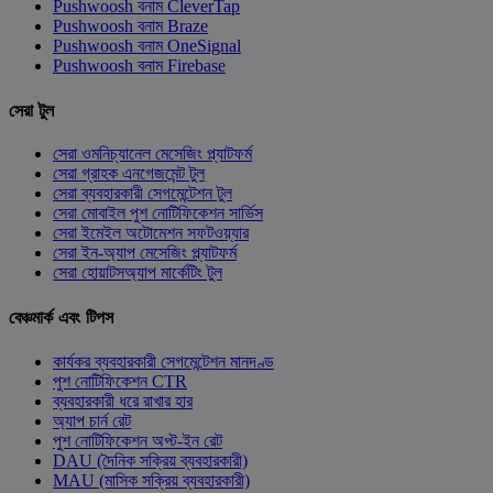
Pushwoosh বনাম CleverTap
Pushwoosh বনাম Braze
Pushwoosh বনাম OneSignal
Pushwoosh বনাম Firebase
সেরা টুল
সেরা ওমনিচ্যানেল মেসেজিং প্ল্যাটফর্ম
সেরা গ্রাহক এনগেজমেন্ট টুল
সেরা ব্যবহারকারী সেগমেন্টেশন টুল
সেরা মোবাইল পুশ নোটিফিকেশন সার্ভিস
সেরা ইমেইল অটোমেশন সফটওয়্যার
সেরা ইন-অ্যাপ মেসেজিং প্ল্যাটফর্ম
সেরা হোয়াটসঅ্যাপ মার্কেটিং টুল
বেঞ্চমার্ক এবং টিপস
কার্যকর ব্যবহারকারী সেগমেন্টেশন মানদণ্ড
পুশ নোটিফিকেশন CTR
ব্যবহারকারী ধরে রাখার হার
অ্যাপ চার্ন রেট
পুশ নোটিফিকেশন অপ্ট-ইন রেট
DAU (দৈনিক সক্রিয় ব্যবহারকারী)
MAU (মাসিক সক্রিয় ব্যবহারকারী)