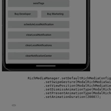
RichMediaManager.setDefaultRichMediaConfig
.setSwipeGesture(ModalRichMediaSwi
.setViewPosition(ModalRichMediaVie
.setDismissAnimationType(ModalRich
.setPresentAnimationType(ModalRich
.setAnimationDuration(2000));