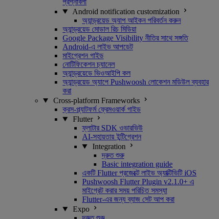
প্রশ্নাবলী
Android notification customization
অ্যান্ড্রয়েড অ্যাপ আইকন পরিবর্তন করুন
অ্যান্ড্রয়েড মোডাল রিচ মিডিয়া
Google Package Visibility নীতির সাথে সঙ্গতি
Android-এ লাইভ আপডেট
মাইগ্রেশন গাইড
নোটিফিকেশন চ্যানেল
অ্যান্ড্রয়েডে ভিওআইপি কল
অ্যান্ড্রয়েড অ্যাপে Pushwoosh লোকেশন মডিউল ব্যবহার
করা
Cross-platform Frameworks
ক্রস-প্ল্যাটফর্ম ফ্রেমওয়ার্ক গাইড
Flutter
ফ্লাটার SDK ওভারভিউ
AI-সহায়তায় ইন্টিগ্রেশন
Integration
দ্রুত শুরু
Basic integration guide
একটি Flutter প্রজেক্টে লাইভ অ্যাক্টিভিটি iOS
Pushwoosh Flutter Plugin v2.1.0+ এ
মাইগ্রেট করার সময় পরিচিত সমস্যা
Flutter-এর জন্য ব্যাজ সেট আপ করা
Expo
দ্রুত শুরু