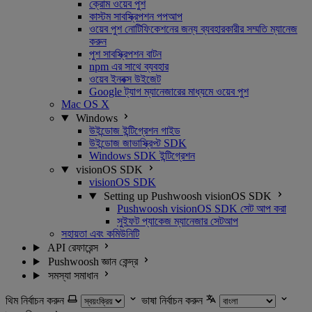
ক্রোম ওয়েব পুশ
কাস্টম সাবস্ক্রিপশন পপআপ
ওয়েব পুশ নোটিফিকেশনের জন্য ব্যবহারকারীর সম্মতি ম্যানেজ
করুন
পুশ সাবস্ক্রিপশন বাটন
npm এর সাথে ব্যবহার
ওয়েব ইনবক্স উইজেট
Google ট্যাগ ম্যানেজারের মাধ্যমে ওয়েব পুশ
Mac OS X
Windows
উইন্ডোজ ইন্টিগ্রেশন গাইড
উইন্ডোজ জাভাস্ক্রিপ্ট SDK
Windows SDK ইন্টিগ্রেশন
visionOS SDK
visionOS SDK
Setting up Pushwoosh visionOS SDK
Pushwoosh visionOS SDK সেট আপ করা
সুইফট প্যাকেজ ম্যানেজার সেটআপ
সহায়তা এবং কমিউনিটি
API রেফারেন্স
Pushwoosh জ্ঞান কেন্দ্র
সমস্যা সমাধান
থিম নির্বাচন করুন
ভাষা নির্বাচন করুন