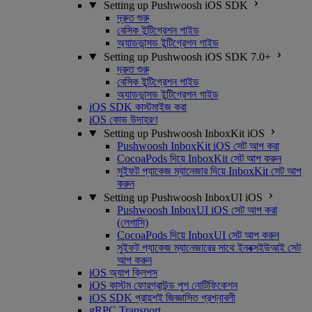
Setting up Pushwoosh iOS SDK
দ্রুত শুরু
বেসিক ইন্টিগ্রেশন গাইড
অ্যাডভান্সড ইন্টিগ্রেশন গাইড
Setting up Pushwoosh iOS SDK 7.0+
দ্রুত শুরু
বেসিক ইন্টিগ্রেশন গাইড
অ্যাডভান্সড ইন্টিগ্রেশন গাইড
iOS SDK কাস্টমাইজ করা
iOS কোড উদাহরণ
Setting up Pushwoosh InboxKit iOS
Pushwoosh InboxKit iOS সেট আপ করা
CocoaPods দিয়ে InboxKit সেট আপ করুন
সুইফট প্যাকেজ ম্যানেজার দিয়ে InboxKit সেট আপ
করুন
Setting up Pushwoosh InboxUI iOS
Pushwoosh InboxUI iOS সেট আপ করা
(লেগাসি)
CocoaPods দিয়ে InboxUI সেট আপ করুন
সুইফট প্যাকেজ ম্যানেজারের সাথে ইনবক্সইউআই সেট
আপ করুন
iOS অ্যাপ ক্লিপস
iOS কাস্টম ফোরগ্রাউন্ড পুশ নোটিফিকেশন
iOS SDK প্রায়শই জিজ্ঞাসিত প্রশ্নাবলী
gRPC Transport