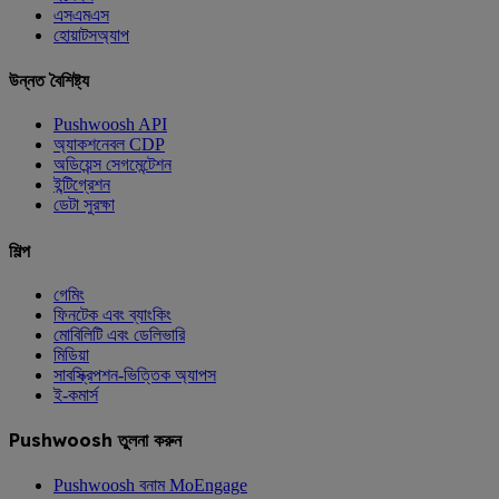
এসএমএস
হোয়াটসঅ্যাপ
উন্নত বৈশিষ্ট্য
Pushwoosh API
অ্যাকশনেবল CDP
অডিয়েন্স সেগমেন্টেশন
ইন্টিগ্রেশন
ডেটা সুরক্ষা
শিল্প
গেমিং
ফিনটেক এবং ব্যাংকিং
মোবিলিটি এবং ডেলিভারি
মিডিয়া
সাবস্ক্রিপশন-ভিত্তিক অ্যাপস
ই-কমার্স
Pushwoosh তুলনা করুন
Pushwoosh বনাম MoEngage