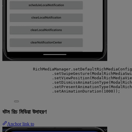
RichMediaManager.setDefaultRichMediaConfig
.setSwipeGesture(ModalRichMediaSwi
.setViewPosition(ModalRichMediaVie
.setDismissAnimationType(ModalRich
.setPresentAnimationType(ModalRich
.setAnimationDuration(1000));
বটম রিচ মিডিয়া উদাহরণ
Anchor link to