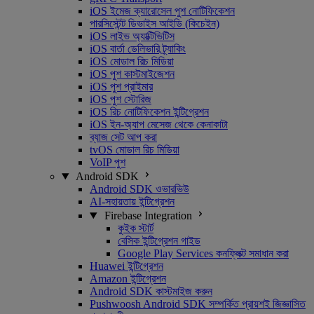
iOS ইমেজ ক্যারোসেল পুশ নোটিফিকেশন
পারসিস্টেন্ট ডিভাইস আইডি (কিচেইন)
iOS লাইভ অ্যাক্টিভিটিস
iOS বার্তা ডেলিভারি ট্র্যাকিং
iOS মোডাল রিচ মিডিয়া
iOS পুশ কাস্টমাইজেশন
iOS পুশ প্রাইমার
iOS পুশ স্টোরিজ
iOS রিচ নোটিফিকেশন ইন্টিগ্রেশন
iOS ইন-অ্যাপ মেসেজ থেকে কেনাকাটা
ব্যাজ সেট আপ করা
tvOS মোডাল রিচ মিডিয়া
VoIP পুশ
Android SDK
Android SDK ওভারভিউ
AI-সহায়তায় ইন্টিগ্রেশন
Firebase Integration
কুইক স্টার্ট
বেসিক ইন্টিগ্রেশন গাইড
Google Play Services কনফ্লিক্ট সমাধান করা
Huawei ইন্টিগ্রেশন
Amazon ইন্টিগ্রেশন
Android SDK কাস্টমাইজ করুন
Pushwoosh Android SDK সম্পর্কিত প্রায়শই জিজ্ঞাসিত