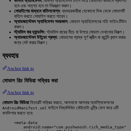
কাস্টম অ্যানিমেশন
: বিভিন্ন অ্যানিমেশন টাইপ দিয়ে মোডালটি কীভাবে প্রদর্শিত
হবে এবং অদৃশ্য হবে তা নিয়ন্ত্রণ করুন।
সোয়াইপের মাধ্যমে বাতিলযোগ্য
: ব্যবহারকারীরা যেকোনো দিক থেকে মোডালটি
বাতিল করতে সোয়াইপ করতে পারেন।
অ্যাডজাস্টেবল অ্যানিমেশন সময়কাল
: মোডাল অ্যানিমেশনের গতি ফাইন-টিউন
করুন।
স্ট্যাটাস বার হ্যান্ডলিং
: স্ট্যাটাস বারের নীচে বা উপরে মোডাল দেখানোর বিকল্প।
অ্যাডজাস্টেবল উইন্ডো প্রস্থ
: মোডালের প্রস্থ পূর্ণ স্ক্রীন বা কন্টেন্ট র‍্যাপ করার
জন্য সেট করার বিকল্প।
ব্যবহার
Anchor link to
মোডাল রিচ মিডিয়া সক্রিয় করা
Anchor link to
মোডাল রিচ মিডিয়া
ফিচারটি সক্রিয় করতে, আপনাকে আপনার অ্যাপ্লিকেশনের
ফাইলে নিম্নলিখিত মেটাডেটা এন্ট্রি যোগ করে এটি
AndroidManifest.xml
কনফিগার করতে হবে:
<
meta-data
android:name
=
"
com.pushwoosh.rich_media_type
"