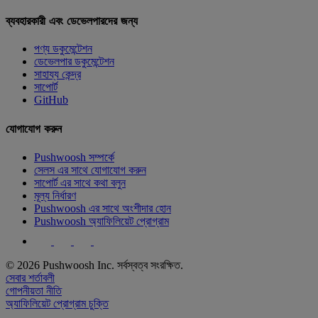
ব্যবহারকারী এবং ডেভেলপারদের জন্য
পণ্য ডকুমেন্টেশন
ডেভেলপার ডকুমেন্টেশন
সাহায্য কেন্দ্র
সাপোর্ট
GitHub
যোগাযোগ করুন
Pushwoosh সম্পর্কে
সেলস এর সাথে যোগাযোগ করুন
সাপোর্ট এর সাথে কথা বলুন
মূল্য নির্ধারণ
Pushwoosh এর সাথে অংশীদার হোন
Pushwoosh অ্যাফিলিয়েট প্রোগ্রাম
© 2026 Pushwoosh Inc. সর্বস্বত্ব সংরক্ষিত.
সেবার শর্তাবলী
গোপনীয়তা নীতি
অ্যাফিলিয়েট প্রোগ্রাম চুক্তি