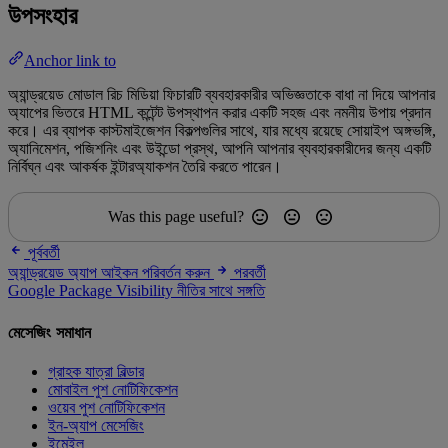
উপসংহার
Anchor link to
অ্যান্ড্রয়েড মোডাল রিচ মিডিয়া ফিচারটি ব্যবহারকারীর অভিজ্ঞতাকে বাধা না দিয়ে আপনার
অ্যাপের ভিতরে HTML কন্টেন্ট উপস্থাপন করার একটি সহজ এবং নমনীয় উপায় প্রদান
করে। এর ব্যাপক কাস্টমাইজেশন বিকল্পগুলির সাথে, যার মধ্যে রয়েছে সোয়াইপ অঙ্গভঙ্গি,
অ্যানিমেশন, পজিশনিং এবং উইন্ডো প্রস্থ, আপনি আপনার ব্যবহারকারীদের জন্য একটি
নির্বিঘ্ন এবং আকর্ষক ইন্টারঅ্যাকশন তৈরি করতে পারেন।
Was this page useful?
পূর্ববর্তী
অ্যান্ড্রয়েড অ্যাপ আইকন পরিবর্তন করুন
পরবর্তী
Google Package Visibility নীতির সাথে সঙ্গতি
মেসেজিং সমাধান
গ্রাহক যাত্রা বিল্ডার
মোবাইল পুশ নোটিফিকেশন
ওয়েব পুশ নোটিফিকেশন
ইন-অ্যাপ মেসেজিং
ইমেইল