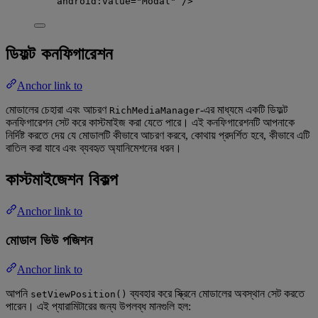
android:value
=
"
Modal
"
 />
ডিফল্ট কনফিগারেশন
Anchor link to
মোডালের চেহারা এবং আচরণ
-এর মাধ্যমে একটি ডিফল্ট
RichMediaManager
কনফিগারেশন সেট করে কাস্টমাইজ করা যেতে পারে। এই কনফিগারেশনটি আপনাকে
নির্দিষ্ট করতে দেয় যে মোডালটি কীভাবে আচরণ করবে, কোথায় প্রদর্শিত হবে, কীভাবে এটি
বাতিল করা যাবে এবং ব্যবহৃত অ্যানিমেশনের ধরন।
কাস্টমাইজেশন বিকল্প
Anchor link to
মোডাল ভিউ পজিশন
Anchor link to
আপনি
ব্যবহার করে স্ক্রিনে মোডালের অবস্থান সেট করতে
setViewPosition()
পারেন। এই প্যারামিটারের জন্য উপলব্ধ মানগুলি হল: