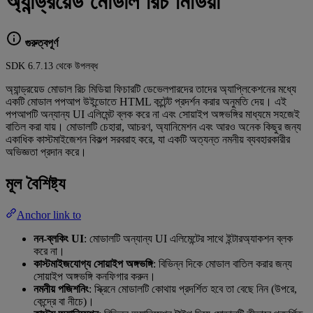
অ্যান্ড্রয়েড মোডাল রিচ মিডিয়া
গুরুত্বপূর্ণ
SDK 6.7.13 থেকে উপলব্ধ
অ্যান্ড্রয়েড মোডাল রিচ মিডিয়া ফিচারটি ডেভেলপারদের তাদের অ্যাপ্লিকেশনের মধ্যে
একটি মোডাল পপআপ উইন্ডোতে HTML কন্টেন্ট প্রদর্শন করার অনুমতি দেয়। এই
পপআপটি অন্যান্য UI এলিমেন্ট ব্লক করে না এবং সোয়াইপ অঙ্গভঙ্গির মাধ্যমে সহজেই
বাতিল করা যায়। মোডালটি চেহারা, আচরণ, অ্যানিমেশন এবং আরও অনেক কিছুর জন্য
একাধিক কাস্টমাইজেশন বিকল্প সরবরাহ করে, যা একটি অত্যন্ত নমনীয় ব্যবহারকারীর
অভিজ্ঞতা প্রদান করে।
মূল বৈশিষ্ট্য
Anchor link to
নন-ব্লকিং UI
: মোডালটি অন্যান্য UI এলিমেন্টের সাথে ইন্টারঅ্যাকশন ব্লক
করে না।
কাস্টমাইজযোগ্য সোয়াইপ অঙ্গভঙ্গি
: বিভিন্ন দিকে মোডাল বাতিল করার জন্য
সোয়াইপ অঙ্গভঙ্গি কনফিগার করুন।
নমনীয় পজিশনিং
: স্ক্রিনে মোডালটি কোথায় প্রদর্শিত হবে তা বেছে নিন (উপরে,
কেন্দ্রে বা নীচে)।