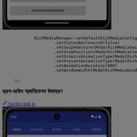
RichMediaManager.setDefaultRichMediaConfig
.setStatusBarCovered(false)
.setSwipeGesture(ModalRichMediaSwi
.setViewPosition(ModalRichMediaVie
.setDismissAnimationType(ModalRich
.setPresentAnimationType(ModalRich
.setAnimationDuration(800)
.setWindowWidth(ModalRichMediaWind
ড্রপ-ডাউন অ্যানিমেশন উদাহরণ
Anchor link to